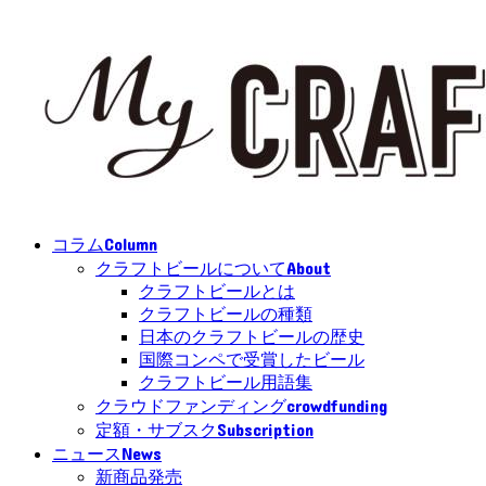
Column
コラム
About
クラフトビールについて
クラフトビールとは
クラフトビールの種類
日本のクラフトビールの歴史
国際コンペで受賞したビール
クラフトビール用語集
crowdfunding
クラウドファンディング
Subscription
定額・サブスク
News
ニュース
新商品発売