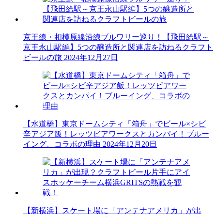
京王線・相模原線沿線ブルワリー巡り！【飛田給駅～
京王永山駅編】5つの醸造所と関連店を訪ねるクラフト
ビールの旅
2024年12月27日
【水道橋】東京ドームシティ「箱舟」でビール×シビ
辛アジア飯！レッツビアワークスとカンパイ！ブルー
イング、コラボの理由
2024年12月20日
【新横浜】スケート場に「アンテナアメリカ」が出