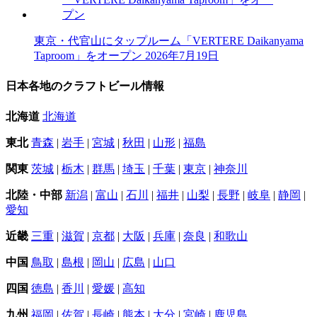
東京・代官山にタップルーム「VERTERE Daikanyama
Taproom」をオープン
2026年7月19日
日本各地のクラフトビール情報
北海道
北海道
東北
青森
|
岩手
|
宮城
|
秋田
|
山形
|
福島
関東
茨城
|
栃木
|
群馬
|
埼玉
|
千葉
|
東京
|
神奈川
北陸・中部
新潟
|
富山
|
石川
|
福井
|
山梨
|
長野
|
岐阜
|
静岡
|
愛知
近畿
三重
|
滋賀
|
京都
|
大阪
|
兵庫
|
奈良
|
和歌山
中国
鳥取
|
島根
|
岡山
|
広島
|
山口
四国
徳島
|
香川
|
愛媛
|
高知
九州
福岡
|
佐賀
|
長崎
|
熊本
|
大分
|
宮崎
|
鹿児島