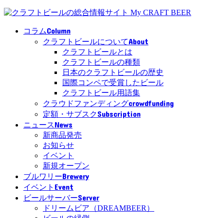
Column
コラム
About
クラフトビールについて
クラフトビールとは
クラフトビールの種類
日本のクラフトビールの歴史
国際コンペで受賞したビール
クラフトビール用語集
crowdfunding
クラウドファンディング
Subscription
定額・サブスク
News
ニュース
新商品発売
お知らせ
イベント
新規オープン
Brewery
ブルワリー
Event
イベント
Server
ビールサーバー
ドリームビア（DREAMBEER）