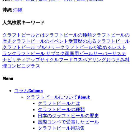
沖縄
沖縄
人気検索キーワード
クラフトビールとは
クラフトビールの種類
クラフトビールの
歴史
クラフトビールのイベント
受賞歴のあるクラフトビール
クラフトビール ブルワリー
クラフトビールが飲めるレスト
ラン
クラフトビール サブスク
家庭用ビールサーバー
サステ
ナビリティ
アップサイクル
フードロス
ペアリング
おつまみ
料
理
コンビニ
グラス
Menu
Column
コラム
About
クラフトビールについて
クラフトビールとは
クラフトビールの種類
日本のクラフトビールの歴史
国際コンペで受賞したビール
クラフトビール用語集