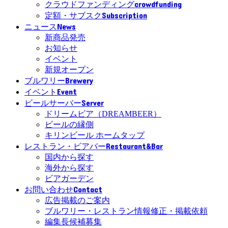
crowdfunding
クラウドファンディング
Subscription
定額・サブスク
News
ニュース
新商品発売
お知らせ
イベント
新規オープン
Brewery
ブルワリー
Event
イベント
Server
ビールサーバー
ドリームビア（DREAMBEER）
ビールの縁側
キリンビール ホームタップ
Restaurant&Bar
レストラン・ビアバー
国内から探す
海外から探す
ビアガーデン
Contact
お問い合わせ
広告掲載のご案内
ブルワリー・レストラン情報修正・掲載依頼
編集長候補募集