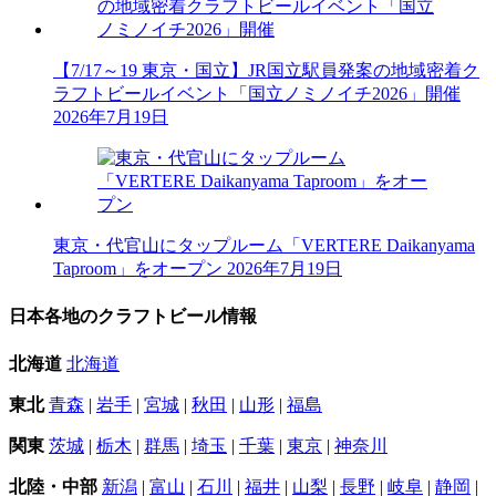
【7/17～19 東京・国立】JR国立駅員発案の地域密着ク
ラフトビールイベント「国立ノミノイチ2026」開催
2026年7月19日
東京・代官山にタップルーム「VERTERE Daikanyama
Taproom」をオープン
2026年7月19日
日本各地のクラフトビール情報
北海道
北海道
東北
青森
|
岩手
|
宮城
|
秋田
|
山形
|
福島
関東
茨城
|
栃木
|
群馬
|
埼玉
|
千葉
|
東京
|
神奈川
北陸・中部
新潟
|
富山
|
石川
|
福井
|
山梨
|
長野
|
岐阜
|
静岡
|