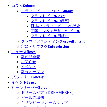
Column
コラム
About
クラフトビールについて
クラフトビールとは
クラフトビールの種類
日本のクラフトビールの歴史
国際コンペで受賞したビール
クラフトビール用語集
crowdfunding
クラウドファンディング
Subscription
定額・サブスク
News
ニュース
新商品発売
お知らせ
イベント
新規オープン
Brewery
ブルワリー
Event
イベント
Server
ビールサーバー
ドリームビア（DREAMBEER）
ビールの縁側
キリンビール ホームタップ