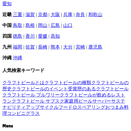
愛知
近畿
三重
|
滋賀
|
京都
|
大阪
|
兵庫
|
奈良
|
和歌山
中国
鳥取
|
島根
|
岡山
|
広島
|
山口
四国
徳島
|
香川
|
愛媛
|
高知
九州
福岡
|
佐賀
|
長崎
|
熊本
|
大分
|
宮崎
|
鹿児島
沖縄
沖縄
人気検索キーワード
クラフトビールとは
クラフトビールの種類
クラフトビールの
歴史
クラフトビールのイベント
受賞歴のあるクラフトビール
クラフトビール ブルワリー
クラフトビールが飲めるレスト
ラン
クラフトビール サブスク
家庭用ビールサーバー
サステ
ナビリティ
アップサイクル
フードロス
ペアリング
おつまみ
料
理
コンビニ
グラス
Menu