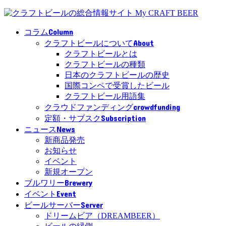
Column
コラム
About
クラフトビールについて
クラフトビールとは
クラフトビールの種類
日本のクラフトビールの歴史
国際コンペで受賞したビール
クラフトビール用語集
crowdfunding
クラウドファンディング
Subscription
定額・サブスク
News
ニュース
新商品発売
お知らせ
イベント
新規オープン
Brewery
ブルワリー
Event
イベント
Server
ビールサーバー
ドリームビア（DREAMBEER）