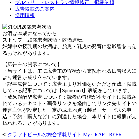
ブルワリー・レストラン情報修正・掲載依頼
広告掲載のご案内
採用情報
お酒は20歳になってから
ストップ！20歳未満飲酒・飲酒運転。
妊娠中や授乳期の飲酒は、胎児・乳児の発育に悪影響を与え
るおそれがあります。
【広告主の開示について】
・当サイトは、主に広告主の皆様から支払われる広告収入に
より運営が成り立っています。
・記事広告について：広告主より対価をいただき作成・掲載
している記事については【Sponsored】表記をしています。
・成果報酬型広告について：読者の皆様が本サイトに掲載さ
れているテキスト・画像リンクを経由してリンク先サイトの
運営主体が設定した一定の成果地点（製品・サービスの申
込・予約・購入など）に到達した場合、本サイトに報酬が支
払われることがあります。
©
クラフトビールの総合情報サイト My CRAFT BEER