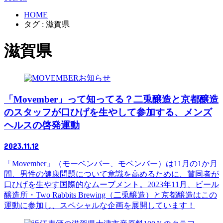
HOME
タグ : 滋賀県
滋賀県
お知らせ
「Movember」って知ってる？二兎醸造と京都醸造
のスタッフが口ひげを生やして参加する、メンズ
ヘルスの啓発運動
2023.11.12
「Movember」（モーベンバー、モベンバー）は11月の1か月
間、男性の健康問題について意識を高めるために、賛同者が
口ひげを生やす国際的なムーブメント。2023年11月、ビール
醸造所・Two Rabbits Brewing（二兎醸造）と京都醸造はこの
運動に参加し、スペシャルな企画を展開しています！