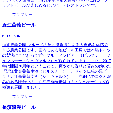
ラフトビールが楽しめるビアバー・レストランです。
ブルワリー
近江薔薇ビール
2017.05.16
滋賀農業公園 ブルーメの丘は滋賀県にある大自然を体感で
きる農業公園です。園内にある地ビール工房では本場ドイツ
の製法にこだわって近江ブルーメンビアー（ピルスナー・ミ
ュンヘナー・シュヴァルツ）が作られています。また、2017
年は開園20周年ということで、爽やかな香りと苦みの効いた
「近江黄金薔薇麦酒（ピルスナー）」、ドイツ伝統の黒ビー
ル「近江黒薔薇麦酒（シュヴァルツ）」、赤銅色でコクと深
みのある味わいの「近江赤薔薇麦酒（ミュンヘナー）」の3
種類も展開しました。
ブルワリー
長濱浪漫ビール