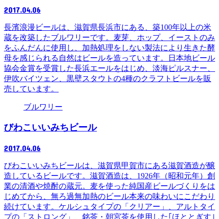
2017.04.06
長濱浪漫ビールは、滋賀県長浜市にある、築100年以上の米
蔵を改築したブルワリーです。麦芽、ホップ、イーストのみ
をふんだんに使用し、加熱処理をしない製法により生きた酵
母を感じられる自然はビールを造っています。日本地ビール
協会金賞を受賞した長浜エールをはじめ、淡海ピルスナー、
伊吹バイツェン、黒壁スタウトの4種のクラフトビールを販
売しています。
ブルワリー
びわこいいみちビール
2017.04.06
びわこいいみちビールは、滋賀県甲賀市にある滋賀酒造が醸
造しているビールです。滋賀酒造は、1926年（昭和元年）創
業の清酒や焼酎の蔵元。麦を使った純国産ビールづくりをは
じめてから、無ろ過無加熱のビール本来の味わいにこだわり
続けています。ケルシュタイプの「クリアー」、アルトタイ
プの「ストロング」、銘茶・朝宮茶を使用した｢ほととぎす｣