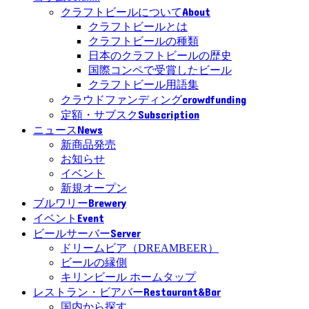
About
クラフトビールについて
クラフトビールとは
クラフトビールの種類
日本のクラフトビールの歴史
国際コンペで受賞したビール
クラフトビール用語集
crowdfunding
クラウドファンディング
Subscription
定額・サブスク
News
ニュース
新商品発売
お知らせ
イベント
新規オープン
Brewery
ブルワリー
Event
イベント
Server
ビールサーバー
ドリームビア（DREAMBEER）
ビールの縁側
キリンビール ホームタップ
Restaurant&Bar
レストラン・ビアバー
国内から探す