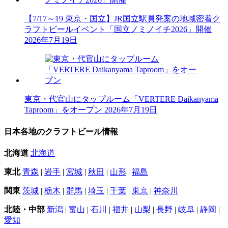
【7/17～19 東京・国立】JR国立駅員発案の地域密着ク
ラフトビールイベント「国立ノミノイチ2026」開催
2026年7月19日
東京・代官山にタップルーム「VERTERE Daikanyama
Taproom」をオープン
2026年7月19日
日本各地のクラフトビール情報
北海道
北海道
東北
青森
|
岩手
|
宮城
|
秋田
|
山形
|
福島
関東
茨城
|
栃木
|
群馬
|
埼玉
|
千葉
|
東京
|
神奈川
北陸・中部
新潟
|
富山
|
石川
|
福井
|
山梨
|
長野
|
岐阜
|
静岡
|
愛知