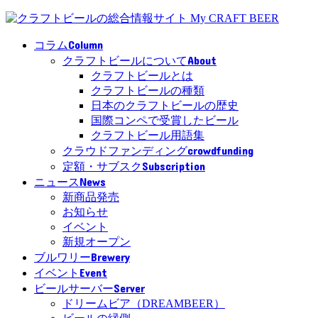
Column
コラム
About
クラフトビールについて
クラフトビールとは
クラフトビールの種類
日本のクラフトビールの歴史
国際コンペで受賞したビール
クラフトビール用語集
crowdfunding
クラウドファンディング
Subscription
定額・サブスク
News
ニュース
新商品発売
お知らせ
イベント
新規オープン
Brewery
ブルワリー
Event
イベント
Server
ビールサーバー
ドリームビア（DREAMBEER）