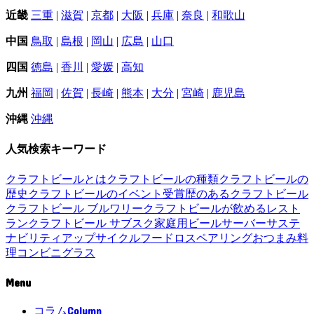
近畿
三重
|
滋賀
|
京都
|
大阪
|
兵庫
|
奈良
|
和歌山
中国
鳥取
|
島根
|
岡山
|
広島
|
山口
四国
徳島
|
香川
|
愛媛
|
高知
九州
福岡
|
佐賀
|
長崎
|
熊本
|
大分
|
宮崎
|
鹿児島
沖縄
沖縄
人気検索キーワード
クラフトビールとは
クラフトビールの種類
クラフトビールの
歴史
クラフトビールのイベント
受賞歴のあるクラフトビール
クラフトビール ブルワリー
クラフトビールが飲めるレスト
ラン
クラフトビール サブスク
家庭用ビールサーバー
サステ
ナビリティ
アップサイクル
フードロス
ペアリング
おつまみ
料
理
コンビニ
グラス
Menu
Column
コラム