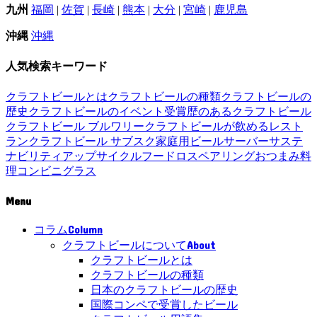
九州
福岡
|
佐賀
|
長崎
|
熊本
|
大分
|
宮崎
|
鹿児島
沖縄
沖縄
人気検索キーワード
クラフトビールとは
クラフトビールの種類
クラフトビールの
歴史
クラフトビールのイベント
受賞歴のあるクラフトビール
クラフトビール ブルワリー
クラフトビールが飲めるレスト
ラン
クラフトビール サブスク
家庭用ビールサーバー
サステ
ナビリティ
アップサイクル
フードロス
ペアリング
おつまみ
料
理
コンビニ
グラス
Menu
Column
コラム
About
クラフトビールについて
クラフトビールとは
クラフトビールの種類
日本のクラフトビールの歴史
国際コンペで受賞したビール