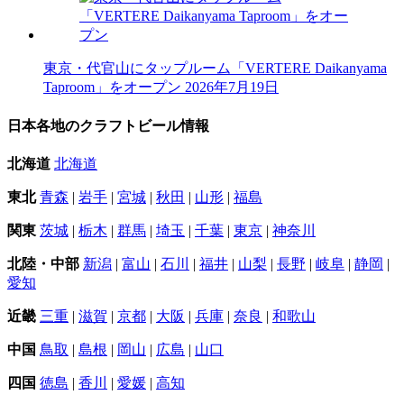
東京・代官山にタップルーム「VERTERE Daikanyama
Taproom」をオープン
2026年7月19日
日本各地のクラフトビール情報
北海道
北海道
東北
青森
|
岩手
|
宮城
|
秋田
|
山形
|
福島
関東
茨城
|
栃木
|
群馬
|
埼玉
|
千葉
|
東京
|
神奈川
北陸・中部
新潟
|
富山
|
石川
|
福井
|
山梨
|
長野
|
岐阜
|
静岡
|
愛知
近畿
三重
|
滋賀
|
京都
|
大阪
|
兵庫
|
奈良
|
和歌山
中国
鳥取
|
島根
|
岡山
|
広島
|
山口
四国
徳島
|
香川
|
愛媛
|
高知