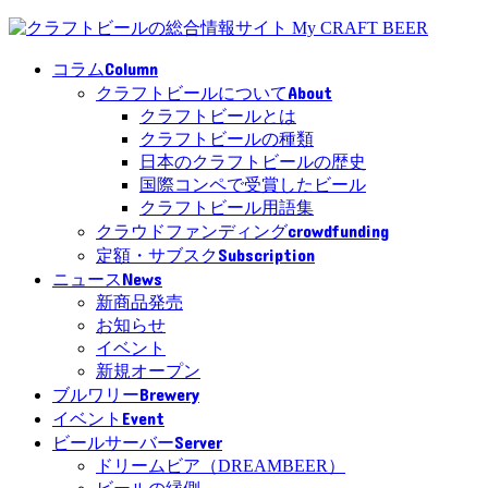
Column
コラム
About
クラフトビールについて
クラフトビールとは
クラフトビールの種類
日本のクラフトビールの歴史
国際コンペで受賞したビール
クラフトビール用語集
crowdfunding
クラウドファンディング
Subscription
定額・サブスク
News
ニュース
新商品発売
お知らせ
イベント
新規オープン
Brewery
ブルワリー
Event
イベント
Server
ビールサーバー
ドリームビア（DREAMBEER）