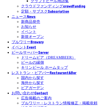
クラフトビール用語集
crowdfunding
クラウドファンディング
Subscription
定額・サブスク
News
ニュース
新商品発売
お知らせ
イベント
新規オープン
Brewery
ブルワリー
Event
イベント
Server
ビールサーバー
ドリームビア（DREAMBEER）
ビールの縁側
キリンビール ホームタップ
Restaurant&Bar
レストラン・ビアバー
国内から探す
海外から探す
ビアガーデン
Contact
お問い合わせ
広告掲載のご案内
ブルワリー・レストラン情報修正・掲載依頼