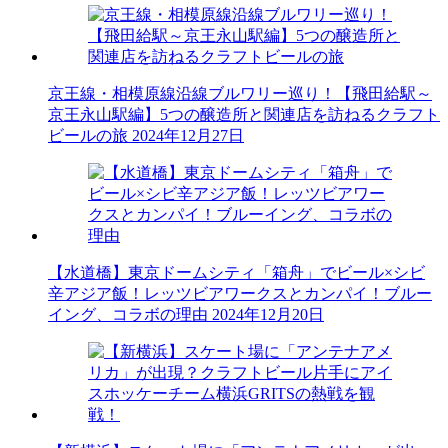
京王線・相模原線沿線ブルワリー巡り！【飛田給駅～
京王永山駅編】5つの醸造所と関連店を訪ねるクラフト
ビールの旅
2024年12月27日
【水道橋】東京ドームシティ「箱舟」でビール×シビ
辛アジア飯！レッツビアワークスとカンパイ！ブルー
イング、コラボの理由
2024年12月20日