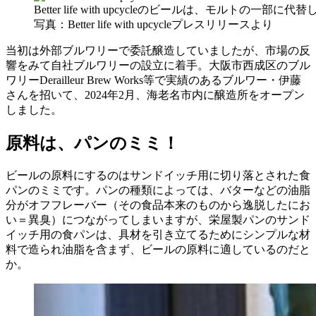
Better life with upcycleのビールは、モルトの一
写真：Better life with upcycleプレスリリースより
当初は外部ブルワリーで委託醸造していましたが、市場の反
響をみて自社ブルワリーの設立に着手。大阪市西成区のブル
ワリーDerailleur Brew Works等で実績のあるブルワー・伊藤
さんを招いて、2024年2月、海老名市内に醸造所をオープン
しました。
原料は、パンのミミ！
ビールの原料にするのはサンドイッチ用に切り落とされた食
パンのミミです。パンの種類によっては、バターなどの油脂
分がオフフレーバー（その食品本来のものから逸脱したにお
い＝異臭）につながってしまいますが、栄屋製パンのサンド
イッチ用の食パンは、具材を引き立てるためにシンプルな材
料で造られ油脂を含まず、ビールの原料に適しているのだと
か。