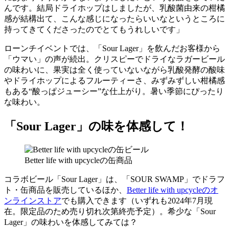
んです。結局ドライホップはしましたが、乳酸菌由来の柑橘
感が結構出て、こんな感じになったらいいなというところに
持ってきてくださったのでとてもうれしいです」
ローンチイベントでは、「Sour Lager」を飲んだお客様から
「ウマい」の声が続出。クリスピーでドライなラガービール
の味わいに、果実は全く使っていないながら乳酸発酵の酸味
やドライホップによるフルーティーさ、みずみずしい柑橘感
もある“酸っぱジューシー”な仕上がり。暑い季節にぴったり
な味わい。
「Sour Lager」の味を体感して！
Better life with upcycleの缶商品
コラボビール「Sour Lager」は、「SOUR SWAMP」でドラフ
ト・缶商品を販売しているほか、
Better life with upcycleのオ
ンラインストア
でも購入できます（いずれも2024年7月現
在。限定品のため売り切れ次第終売予定）。希少な「Sour
Lager」の味わいを体感してみては？