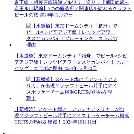
京王線・相模原線沿線ブルワリー巡り！【飛田給駅～
京王永山駅編】5つの醸造所と関連店を訪ねるクラフト
ビールの旅
2024年12月27日
【水道橋】東京ドームシティ「箱舟」でビール×シビ
辛アジア飯！レッツビアワークスとカンパイ！ブルー
イング、コラボの理由
2024年12月20日
【新横浜】スケート場に「アンテナアメリカ」が出
現？クラフトビール片手にアイスホッケーチーム横浜
GRITSの熱戦を観戦！
2024年10月11日