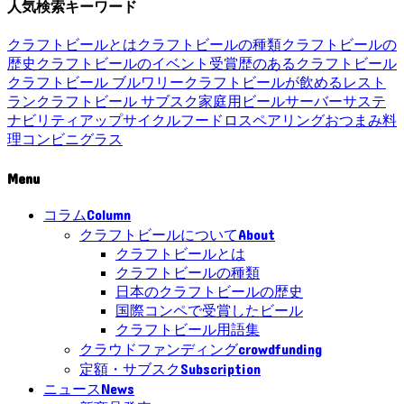
人気検索キーワード
クラフトビールとは
クラフトビールの種類
クラフトビールの
歴史
クラフトビールのイベント
受賞歴のあるクラフトビール
クラフトビール ブルワリー
クラフトビールが飲めるレスト
ラン
クラフトビール サブスク
家庭用ビールサーバー
サステ
ナビリティ
アップサイクル
フードロス
ペアリング
おつまみ
料
理
コンビニ
グラス
Menu
Column
コラム
About
クラフトビールについて
クラフトビールとは
クラフトビールの種類
日本のクラフトビールの歴史
国際コンペで受賞したビール
クラフトビール用語集
crowdfunding
クラウドファンディング
Subscription
定額・サブスク
News
ニュース