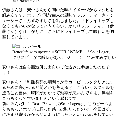
種が提供された
伊藤さんは、安中さんから聞いた味のイメージからレシピを
組み立てて、ホップと乳酸由来の風味でフルーティーさ・ジ
ューシーさ・みずみずしさを出しました。「ドライホップし
なくてもいいかなっていうくらい、かなりフルーティ」（伊
藤さん）な仕上がりに、さらにドライホップして味わいを調
整しています。
Better life with upcycle × SOUR SWAMP 「Sour Lager」
クリスピーかつ酸味があり、ジューシーでみずみずしい
安中さんは自ら醸造所に出向いて仕込みに参加したのだそ
う！
安中さん：「乳酸発酵の期間とかラガービールをクリアにす
るために寝かせる期間とかを考えると、こういうスタイルを
造ること自体、時間がかかって効率が悪いんですよ。無理を
言っちゃってすいませんという感じです。
前に飲んだLittle Beast BrewingのSour Lagerは、このビールよ
りももっとホップに頼った感じの味だったので、今回はそこ
にあまり寄りかからないようにしたいというお話をしていた