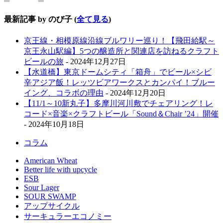
最新記事 by のび子
(
全て見る
)
京王線・相模原線沿線ブルワリー巡り！【飛田給駅～
京王永山駅編】5つの醸造所と関連店を訪ねるクラフト
ビールの旅
- 2024年12月27日
【水道橋】東京ドームシティ「箱舟」でビール×シビ
辛アジア飯！レッツビアワークスとカンパイ！ブルー
イング、コラボの理由
- 2024年12月20日
【11/1～10新丸子】多摩川河川敷でチェアリング！レ
コード×音楽×クラフトビール「Sound＆Chair ’24」開催
- 2024年10月18日
コラム
American Wheat
Better life with upcycle
ESB
Sour Lager
SOUR SWAMP
アップサイクル
サーキュラーエコノミー