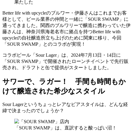
果たした
Better life with upcycleのブルワー・伊藤さんはこれまでお客
様として、ビール業界の仲間と一緒に「SOUR SWAMP」に
通ってきました。関西のブルワリーで醸造に携わっていた伊
藤さんは、神奈川県海老名市に拠点を持つBetter life with
upcycleの自社醸造所立ち上げのために関東に移り、今回
「SOUR SWAMP」とのコラボが実現！
コラボビール「Sour Lager」は、2024年7月13日・14日に
「SOUR SWAMP」で開催されたローンチイベントで先行販
売され、ドラフトと缶で提供がスタートしました。
サワーで、ラガー！ 手間も時間もか
けて醸造された希少なスタイル
Sour Lagerというちょっとレアなビアスタイルは、どんな経
緯で決まったのでしょうか？
「SOUR SWAMP」は、直訳すると酸っぱい沼！