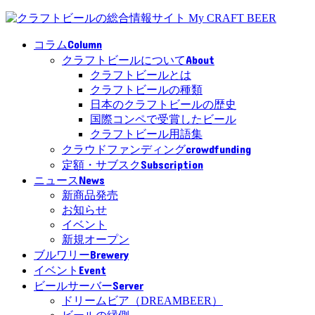
Column
コラム
About
クラフトビールについて
クラフトビールとは
クラフトビールの種類
日本のクラフトビールの歴史
国際コンペで受賞したビール
クラフトビール用語集
crowdfunding
クラウドファンディング
Subscription
定額・サブスク
News
ニュース
新商品発売
お知らせ
イベント
新規オープン
Brewery
ブルワリー
Event
イベント
Server
ビールサーバー
ドリームビア（DREAMBEER）