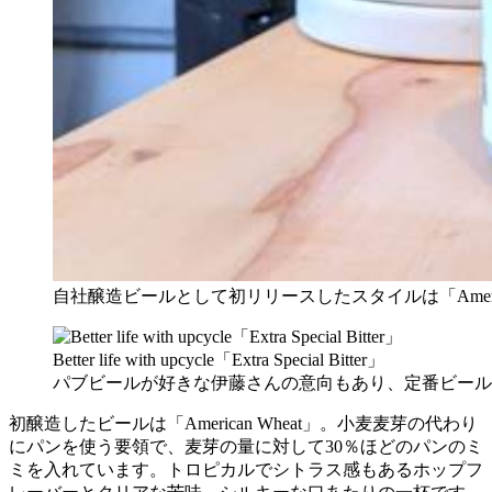
自社醸造ビールとして初リリースしたスタイルは「Ameri
Better life with upcycle「Extra Special Bitter」
パブビールが好きな伊藤さんの意向もあり、定番ビール
初醸造したビールは「American Wheat」。小麦麦芽の代わり
にパンを使う要領で、麦芽の量に対して30％ほどのパンのミ
ミを入れています。トロピカルでシトラス感もあるホップフ