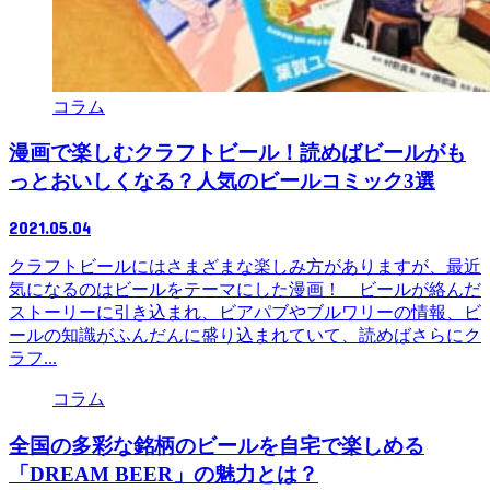
コラム
漫画で楽しむクラフトビール！読めばビールがも
っとおいしくなる？人気のビールコミック3選
2021.05.04
クラフトビールにはさまざまな楽しみ方がありますが、最近
気になるのはビールをテーマにした漫画！ ビールが絡んだ
ストーリーに引き込まれ、ビアパブやブルワリーの情報、ビ
ールの知識がふんだんに盛り込まれていて、読めばさらにク
ラフ...
コラム
全国の多彩な銘柄のビールを自宅で楽しめる
「DREAM BEER」の魅力とは？