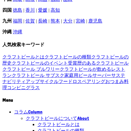
四国
徳島
|
香川
|
愛媛
|
高知
九州
福岡
|
佐賀
|
長崎
|
熊本
|
大分
|
宮崎
|
鹿児島
沖縄
沖縄
人気検索キーワード
クラフトビールとは
クラフトビールの種類
クラフトビールの
歴史
クラフトビールのイベント
受賞歴のあるクラフトビール
クラフトビール ブルワリー
クラフトビールが飲めるレスト
ラン
クラフトビール サブスク
家庭用ビールサーバー
サステ
ナビリティ
アップサイクル
フードロス
ペアリング
おつまみ
料
理
コンビニ
グラス
Menu
Column
コラム
About
クラフトビールについて
クラフトビールとは
クラフトビールの種類