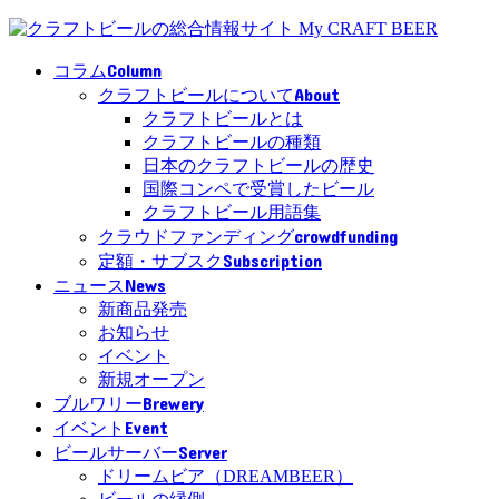
Column
コラム
About
クラフトビールについて
クラフトビールとは
クラフトビールの種類
日本のクラフトビールの歴史
国際コンペで受賞したビール
クラフトビール用語集
crowdfunding
クラウドファンディング
Subscription
定額・サブスク
News
ニュース
新商品発売
お知らせ
イベント
新規オープン
Brewery
ブルワリー
Event
イベント
Server
ビールサーバー
ドリームビア（DREAMBEER）