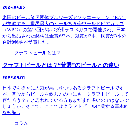
2024.04.25
米国のビール業界団体ブルワーズアソシエーション（BA）
が主催する、世界最大のビール審査会ワールドビアカップ
（WBC）の第15回がネバダ州ラスベガスで開催され、日本
から出品された銘柄は金賞が3本、銀賞が2本、銅賞が3本の
合計8銘柄が受賞した。
クラフトビールとは？
クラフトビールとは？“普通”のビールとの違い
2022.09.01
日本でも徐々に人気が高まりつつあるクラフトビールです
が、普段からビールを飲む方の中にも「クラフトビールって
何だろう？」と思われている方もまだまだ多いのではないで
しょうか。そこで、ここではクラフトビールに関する基本的
な知識...
コラム