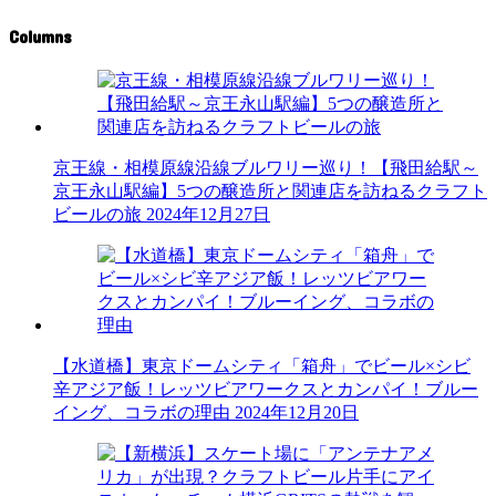
Columns
京王線・相模原線沿線ブルワリー巡り！【飛田給駅～
京王永山駅編】5つの醸造所と関連店を訪ねるクラフト
ビールの旅
2024年12月27日
【水道橋】東京ドームシティ「箱舟」でビール×シビ
辛アジア飯！レッツビアワークスとカンパイ！ブルー
イング、コラボの理由
2024年12月20日