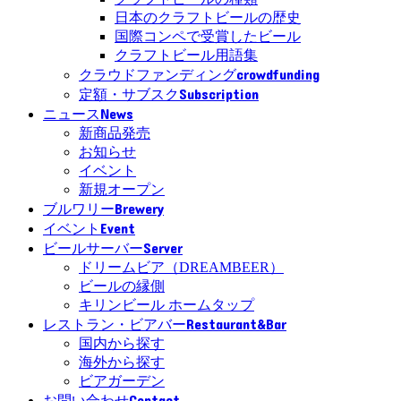
日本のクラフトビールの歴史
国際コンペで受賞したビール
クラフトビール用語集
crowdfunding
クラウドファンディング
Subscription
定額・サブスク
News
ニュース
新商品発売
お知らせ
イベント
新規オープン
Brewery
ブルワリー
Event
イベント
Server
ビールサーバー
ドリームビア（DREAMBEER）
ビールの縁側
キリンビール ホームタップ
Restaurant&Bar
レストラン・ビアバー
国内から探す
海外から探す
ビアガーデン
Contact
お問い合わせ