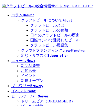
Column
コラム
About
クラフトビールについて
クラフトビールとは
クラフトビールの種類
日本のクラフトビールの歴史
国際コンペで受賞したビール
クラフトビール用語集
crowdfunding
クラウドファンディング
Subscription
定額・サブスク
News
ニュース
新商品発売
お知らせ
イベント
新規オープン
Brewery
ブルワリー
Event
イベント
Server
ビールサーバー
ドリームビア（DREAMBEER）