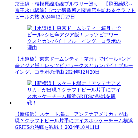
京王線・相模原線沿線ブルワリー巡り！【飛田給駅～
京王永山駅編】5つの醸造所と関連店を訪ねるクラフト
ビールの旅
2024年12月27日
【水道橋】東京ドームシティ「箱舟」でビール×シビ
辛アジア飯！レッツビアワークスとカンパイ！ブルー
イング、コラボの理由
2024年12月20日
【新横浜】スケート場に「アンテナアメリカ」が出
現？クラフトビール片手にアイスホッケーチーム横浜
GRITSの熱戦を観戦！
2024年10月11日