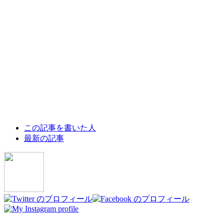
The
この記事を書いた人
following
最新の記事
two
tabs
change
content
below.