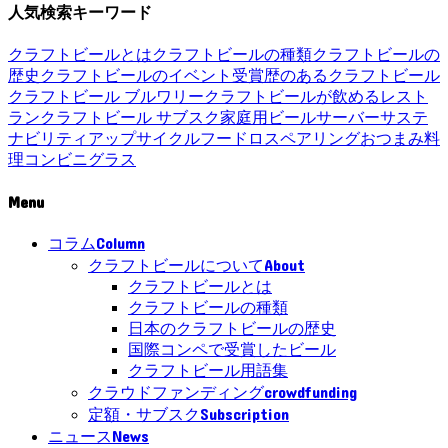
人気検索キーワード
クラフトビールとは
クラフトビールの種類
クラフトビールの
歴史
クラフトビールのイベント
受賞歴のあるクラフトビール
クラフトビール ブルワリー
クラフトビールが飲めるレスト
ラン
クラフトビール サブスク
家庭用ビールサーバー
サステ
ナビリティ
アップサイクル
フードロス
ペアリング
おつまみ
料
理
コンビニ
グラス
Menu
Column
コラム
About
クラフトビールについて
クラフトビールとは
クラフトビールの種類
日本のクラフトビールの歴史
国際コンペで受賞したビール
クラフトビール用語集
crowdfunding
クラウドファンディング
Subscription
定額・サブスク
News
ニュース