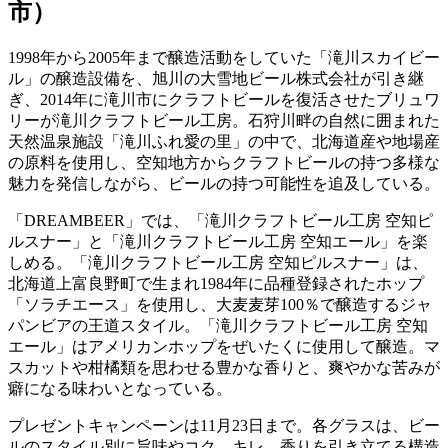
市）
1998年から2005年まで醸造活動をしていた「滝川スカイビー
ル」の醸造設備を、旭川の大雪地ビール株式会社が引き継
ぎ、2014年に滝川市にクラフトビールを復活させたブリュワ
リーが滝川クラフトビール工房。石狩川畔の自然に囲まれた
天然温泉施設「滝川ふれ愛の里」の中で、北海道産や地場産
の原料を使用し、空知地方からクラフトビールの持つ多様な
魅力を発信しながら、ビールの持つ可能性を追及している。
「DREAMBEER」では、「滝川クラフトビール工房 空知ピ
ルスナー」と「滝川クラフトビール工房 空知エール」を楽
しめる。「滝川クラフトビール工房 空知ピルスナー」は、
北海道上富良野町で生まれ1984年に品種登録されたホップ
「ソラチエース」を使用し、大麦麦芽100％で醸造するジャ
パンビアの王道スタイル。「滝川クラフトビール工房 空知
エール」はアメリカンホップをぜいたくに使用して醸造。マ
スカットや柑橘類を思わせる豊かな香りと、爽やかな苦みが
癖になる味わいとなっている。
プレゼントキャンペーンは11月23日まで。各グラスは、ビー
ルのスタイル別に旨味やコク、キレ、香りを引き立てる構造