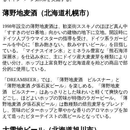
薄野地麦酒（北海道札幌市）
1998年設立の薄野地麦酒は、歓楽街ススキノのほぼど真ん中
「すすきのゼロ番地」向かいの建物の地下に立地。開設時に
ドイツ人ブラウマイスターの指導を受け、ドイツ系ラガービ
ールを中心に「飲み飽きない、飲みやすいビール」を目指し
ている。「マイナスイオン水」とミネラル豊富な「熊石海洋
深層水」を仕込み水に、主にドイツ産大麦麦芽を種類により
使い分け、ホップは上富良野など北海道産を殆どの商品で部
分的に使用している。
「DREAMBEER」では、「薄野地麦酒 ピルスナー」と
「薄野地麦酒 夕張石炭ビール」を楽しめる。「薄野地麦
酒 ピルスナー」はあっさりとした味わいと軽くて爽快なの
どごし、ほどよいホップの苦味が特徴のラガービール。「薄
野地麦酒 夕張石炭ビール」は数種類の焙煎麦芽をブレンド
し、苦味のビターホップと華やかな香りのアロマホップを加
えて造ったビターテイストの黒ビールとなっている。
大雪地ビール（北海道旭川市）