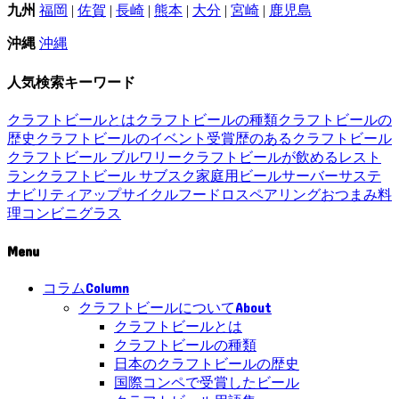
九州
福岡
|
佐賀
|
長崎
|
熊本
|
大分
|
宮崎
|
鹿児島
沖縄
沖縄
人気検索キーワード
クラフトビールとは
クラフトビールの種類
クラフトビールの
歴史
クラフトビールのイベント
受賞歴のあるクラフトビール
クラフトビール ブルワリー
クラフトビールが飲めるレスト
ラン
クラフトビール サブスク
家庭用ビールサーバー
サステ
ナビリティ
アップサイクル
フードロス
ペアリング
おつまみ
料
理
コンビニ
グラス
Menu
Column
コラム
About
クラフトビールについて
クラフトビールとは
クラフトビールの種類
日本のクラフトビールの歴史
国際コンペで受賞したビール