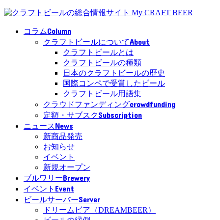
Column
コラム
About
クラフトビールについて
クラフトビールとは
クラフトビールの種類
日本のクラフトビールの歴史
国際コンペで受賞したビール
クラフトビール用語集
crowdfunding
クラウドファンディング
Subscription
定額・サブスク
News
ニュース
新商品発売
お知らせ
イベント
新規オープン
Brewery
ブルワリー
Event
イベント
Server
ビールサーバー
ドリームビア（DREAMBEER）