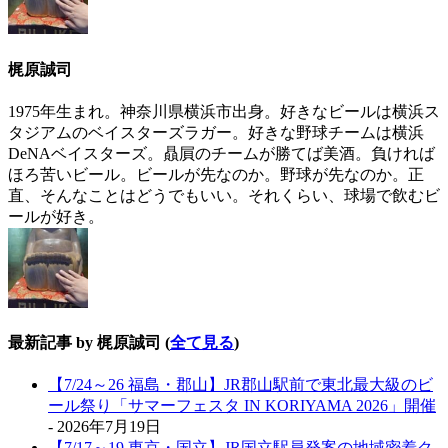
梶原誠司
1975年生まれ。神奈川県横浜市出身。好きなビールは横浜ス
タジアムのベイスターズラガー。好きな野球チームは横浜
DeNAベイスターズ。贔屓のチームが勝てば美酒。負ければ
ほろ苦いビール。ビールが先なのか。野球が先なのか。正
直、そんなことはどうでもいい。それくらい、球場で飲むビ
ールが好き。
最新記事 by 梶原誠司
(
全て見る
)
【7/24～26 福島・郡山】JR郡山駅前で東北最大級のビ
ール祭り「サマーフェスタ IN KORIYAMA 2026」開催
- 2026年7月19日
【7/17～19 東京・国立】JR国立駅員発案の地域密着ク