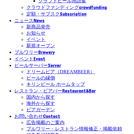
クラフトビール用語集
crowdfunding
クラウドファンディング
Subscription
定額・サブスク
News
ニュース
新商品発売
お知らせ
イベント
新規オープン
Brewery
ブルワリー
Event
イベント
Server
ビールサーバー
ドリームビア（DREAMBEER）
ビールの縁側
キリンビール ホームタップ
Restaurant&Bar
レストラン・ビアバー
国内から探す
海外から探す
ビアガーデン
Contact
お問い合わせ
広告掲載のご案内
ブルワリー・レストラン情報修正・掲載依頼