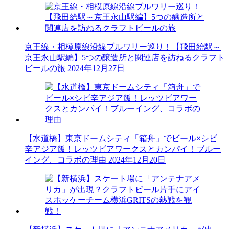
京王線・相模原線沿線ブルワリー巡り！【飛田給駅～
京王永山駅編】5つの醸造所と関連店を訪ねるクラフト
ビールの旅
2024年12月27日
【水道橋】東京ドームシティ「箱舟」でビール×シビ
辛アジア飯！レッツビアワークスとカンパイ！ブルー
イング、コラボの理由
2024年12月20日