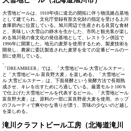
大雪地ビールは、1910年頃に道北の開拓に伴う物流拠点基地
として建てられ、文化庁登録有形文化財の指定を受ける上川
倉庫群内に位置している。旭川周辺で生産される良質な食材
と、美味しい大雪山の静水を生かした、市民と観光客が楽し
める旭川発の食文化の発信基地として、レストラン併設で
1996年に開業した。地元の麦芽を使用するため、製麦技術を
開発し、農家に委託製造された麦芽を全ての定番ビールの一
部に使用している。
。
「DREAMBEER」では、「大雪地ビール 大雪ピルスナー」
と「大雪地ビール 富良野大麦」を楽しめる。「大雪地ビー
ル 大雪ピルスナー」は、下面発酵という発酵方法で長期熟
成させ、キレを出すためにろ過している。厳選モルト100％
で仕上げた大雪地ビールを代表するビール。「大雪地ビール
富良野大麦」は、原料の一部に富良野産大麦を使用。ホップ
のフルーティで爽やかな香りが漂う、苦味の少ないのど越し
を楽しめる。
滝川クラフトビール工房（北海道滝川