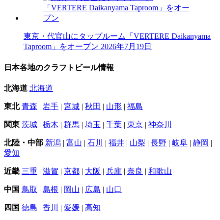
東京・代官山にタップルーム「VERTERE Daikanyama
Taproom」をオープン
2026年7月19日
日本各地のクラフトビール情報
北海道
北海道
東北
青森
|
岩手
|
宮城
|
秋田
|
山形
|
福島
関東
茨城
|
栃木
|
群馬
|
埼玉
|
千葉
|
東京
|
神奈川
北陸・中部
新潟
|
富山
|
石川
|
福井
|
山梨
|
長野
|
岐阜
|
静岡
|
愛知
近畿
三重
|
滋賀
|
京都
|
大阪
|
兵庫
|
奈良
|
和歌山
中国
鳥取
|
島根
|
岡山
|
広島
|
山口
四国
徳島
|
香川
|
愛媛
|
高知