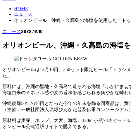
HOME
ニュース
オリオンビール、沖縄・久高島の海塩を使用した「トゥシヌ
2022.12.10
ニュース
オリオンビール、沖縄・久高島の海塩を使
オリオンビールは12月10日、250セット限定ビール「トゥシ
た。
原料には、沖縄の聖地・久高島で造られる海塩「ふがにまぁ
海塩由来のミネラル感や麦の旨味を感じられる爽やかな味わ
沖縄復帰50年の節目となった今年の年末を飾る同商品は、黄
（主催：一般社団法人琉球びんがた普及伝承コンソーシアム
原材料は麦芽、ホップ、大麦、海塩。330ml小瓶×4本セット
オンビール公式通販サイトで購入できる。