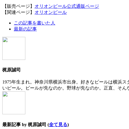
【販売ページ】
オリオンビール公式通販ページ
【関連ページ】
オリオンビール
The
この記事を書いた人
following
最新の記事
two
tabs
change
content
below.
梶原誠司
1975年生まれ。神奈川県横浜市出身。好きなビールは横浜
いビール。ビールが先なのか。野球が先なのか。正直、そん
最新記事 by 梶原誠司
(
全て見る
)