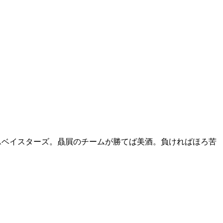
NAベイスターズ。贔屓のチームが勝てば美酒。負ければほろ苦
。