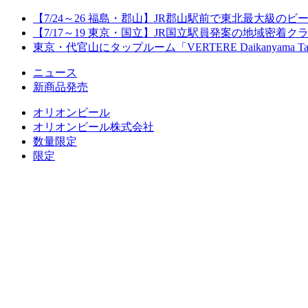
【7/24～26 福島・郡山】JR郡山駅前で東北最大級のビール
【7/17～19 東京・国立】JR国立駅員発案の地域密着
東京・代官山にタップルーム「VERTERE Daikanyama T
ニュース
新商品発売
オリオンビール
オリオンビール株式会社
数量限定
限定