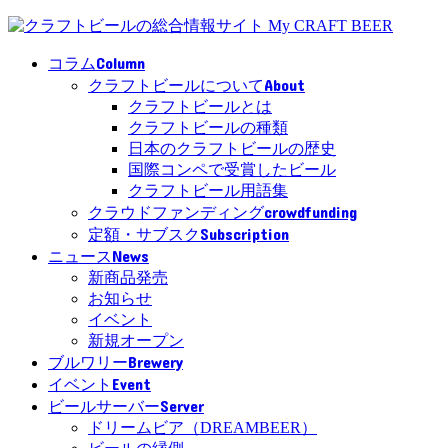
Column
コラム
About
クラフトビールについて
クラフトビールとは
クラフトビールの種類
日本のクラフトビールの歴史
国際コンペで受賞したビール
クラフトビール用語集
crowdfunding
クラウドファンディング
Subscription
定額・サブスク
News
ニュース
新商品発売
お知らせ
イベント
新規オープン
Brewery
ブルワリー
Event
イベント
Server
ビールサーバー
ドリームビア（DREAMBEER）