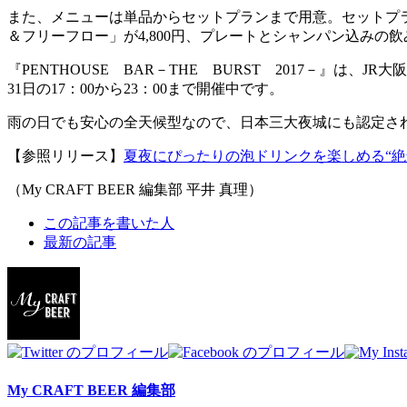
また、メニューは単品からセットプランまで用意。セットプラ
＆フリーフロー」が4,800円、プレートとシャンパン込みの
『PENTHOUSE BAR－THE BURST 2017－』
31日の17：00から23：00まで開催中です。
雨の日でも安心の全天候型なので、日本三大夜城にも認定さ
【参照リリース】
夏夜にぴったりの泡ドリンクを楽しめる“絶
（My CRAFT BEER 編集部 平井 真理）
The
この記事を書いた人
following
最新の記事
two
tabs
change
content
below.
My CRAFT BEER 編集部