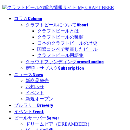
Column
コラム
About
クラフトビールについて
クラフトビールとは
クラフトビールの種類
日本のクラフトビールの歴史
国際コンペで受賞したビール
クラフトビール用語集
crowdfunding
クラウドファンディング
Subscription
定額・サブスク
News
ニュース
新商品発売
お知らせ
イベント
新規オープン
Brewery
ブルワリー
Event
イベント
Server
ビールサーバー
ドリームビア（DREAMBEER）