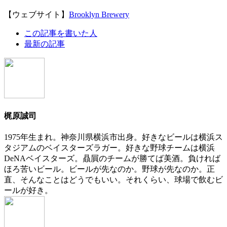
【ウェブサイト】
Brooklyn Brewery
The
この記事を書いた人
following
最新の記事
two
tabs
change
content
below.
梶原誠司
1975年生まれ。神奈川県横浜市出身。好きなビールは横浜ス
タジアムのベイスターズラガー。好きな野球チームは横浜
DeNAベイスターズ。贔屓のチームが勝てば美酒。負ければ
ほろ苦いビール。ビールが先なのか。野球が先なのか。正
直、そんなことはどうでもいい。それくらい、球場で飲むビ
ールが好き。