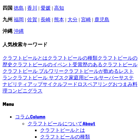
四国
徳島
|
香川
|
愛媛
|
高知
九州
福岡
|
佐賀
|
長崎
|
熊本
|
大分
|
宮崎
|
鹿児島
沖縄
沖縄
人気検索キーワード
クラフトビールとは
クラフトビールの種類
クラフトビールの
歴史
クラフトビールのイベント
受賞歴のあるクラフトビール
クラフトビール ブルワリー
クラフトビールが飲めるレスト
ラン
クラフトビール サブスク
家庭用ビールサーバー
サステ
ナビリティ
アップサイクル
フードロス
ペアリング
おつまみ
料
理
コンビニ
グラス
Menu
Column
コラム
About
クラフトビールについて
クラフトビールとは
クラフトビールの種類