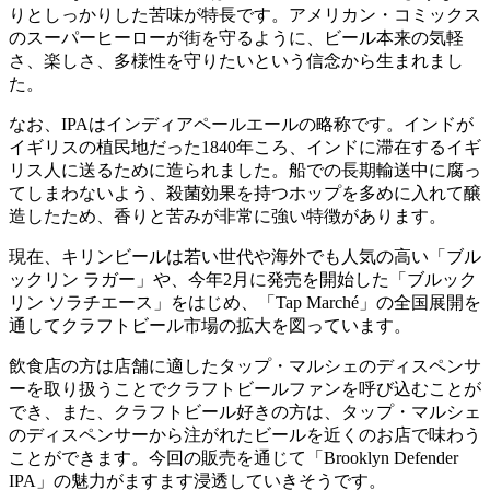
りとしっかりした苦味が特長です。アメリカン・コミックス
のスーパーヒーローが街を守るように、ビール本来の気軽
さ、楽しさ、多様性を守りたいという信念から生まれまし
た。
なお、IPAはインディアペールエールの略称です。インドが
イギリスの植民地だった1840年ころ、インドに滞在するイギ
リス人に送るために造られました。船での長期輸送中に腐っ
てしまわないよう、殺菌効果を持つホップを多めに入れて醸
造したため、香りと苦みが非常に強い特徴があります。
現在、キリンビールは若い世代や海外でも人気の高い「ブル
ックリン ラガー」や、今年2月に発売を開始した「ブルック
リン ソラチエース」をはじめ、「Tap Marché」の全国展開を
通してクラフトビール市場の拡大を図っています。
飲食店の方は店舗に適したタップ・マルシェのディスペンサ
ーを取り扱うことでクラフトビールファンを呼び込むことが
でき、また、クラフトビール好きの方は、タップ・マルシェ
のディスペンサーから注がれたビールを近くのお店で味わう
ことができます。今回の販売を通じて「Brooklyn Defender
IPA」の魅力がますます浸透していきそうです。