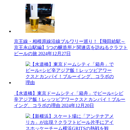
京王線・相模原線沿線ブルワリー巡り！【飛田給駅～
京王永山駅編】5つの醸造所と関連店を訪ねるクラフト
ビールの旅
2024年12月27日
【水道橋】東京ドームシティ「箱舟」でビール×シビ
辛アジア飯！レッツビアワークスとカンパイ！ブルー
イング、コラボの理由
2024年12月20日