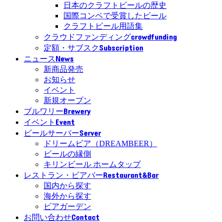
日本のクラフトビールの歴史
国際コンペで受賞したビール
クラフトビール用語集
crowdfunding
クラウドファンディング
Subscription
定額・サブスク
News
ニュース
新商品発売
お知らせ
イベント
新規オープン
Brewery
ブルワリー
Event
イベント
Server
ビールサーバー
ドリームビア（DREAMBEER）
ビールの縁側
キリンビール ホームタップ
Restaurant&Bar
レストラン・ビアバー
国内から探す
海外から探す
ビアガーデン
Contact
お問い合わせ