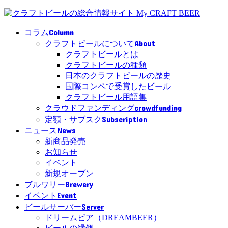
Column
コラム
About
クラフトビールについて
クラフトビールとは
クラフトビールの種類
日本のクラフトビールの歴史
国際コンペで受賞したビール
クラフトビール用語集
crowdfunding
クラウドファンディング
Subscription
定額・サブスク
News
ニュース
新商品発売
お知らせ
イベント
新規オープン
Brewery
ブルワリー
Event
イベント
Server
ビールサーバー
ドリームビア（DREAMBEER）