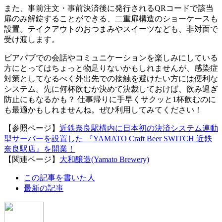
また、事前注文・事前決済後に発行されるQRコードで該当
扉のみ解錠することができる、二重扉構造のショーケースも
設置。テイクアウトのおつまみやスイーツなども、非対面で
受け渡します。
ビアパブでの会話やコミュニケーションを楽しみにしている
方にとってはちょっと物足りないかもしれませんが、感染症
対策としてなるべく外出先での接触を避けたい方には便利な
システム。先に何杯飲むか決めて決裁しておけば、飲み過ぎ
防止にもなるかも？ 仕事帰りに手早くサクッと1杯飲むのに
も最適かもしれませんね。ぜひ利用してみてください！
【参照ページ】
近鉄奈良駅構内に日本初の決済システム連動
型サーバーを設置した 『YAMATO Craft Beer SWITCH 近鉄
奈良駅店』を開業！
【関連ページ】
大和醸造(Yamato Brewery)
The
この記事を書いた人
following
最新の記事
two
tabs
change
content