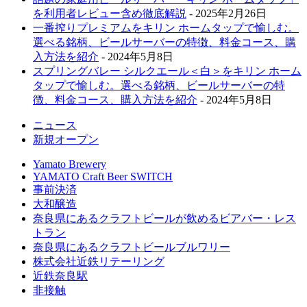
を利用者レビュー含め徹底解説
- 2025年2月26日
一番搾りプレミアムをキリン ホームタップで愉しむ。
選べる銘柄、ビールサーバーの特徴、料金コース、購
入方法を紹介
- 2024年5月8日
スプリングバレー シルクエール＜白＞をキリン ホーム
タップで愉しむ。選べる銘柄、ビールサーバーの特
徴、料金コース、購入方法を紹介
- 2024年5月8日
ニュース
新規オープン
Yamato Brewery
YAMATO Craft Beer SWITCH
事前決済
大和醸造
奈良県にあるクラフトビールが飲めるビアバー・レス
トラン
奈良県にあるクラフトビールブルワリー
株式会社近鉄リテーリング
近鉄奈良駅
非接触