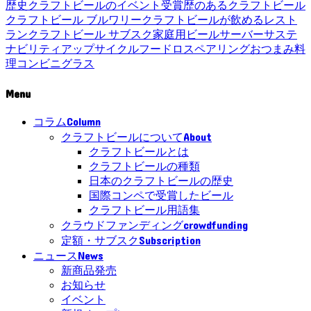
歴史
クラフトビールのイベント
受賞歴のあるクラフトビール
クラフトビール ブルワリー
クラフトビールが飲めるレスト
ラン
クラフトビール サブスク
家庭用ビールサーバー
サステ
ナビリティ
アップサイクル
フードロス
ペアリング
おつまみ
料
理
コンビニ
グラス
Menu
Column
コラム
About
クラフトビールについて
クラフトビールとは
クラフトビールの種類
日本のクラフトビールの歴史
国際コンペで受賞したビール
クラフトビール用語集
crowdfunding
クラウドファンディング
Subscription
定額・サブスク
News
ニュース
新商品発売
お知らせ
イベント