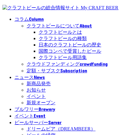
Column
コラム
About
クラフトビールについて
クラフトビールとは
クラフトビールの種類
日本のクラフトビールの歴史
国際コンペで受賞したビール
クラフトビール用語集
crowdfunding
クラウドファンディング
Subscription
定額・サブスク
News
ニュース
新商品発売
お知らせ
イベント
新規オープン
Brewery
ブルワリー
Event
イベント
Server
ビールサーバー
ドリームビア（DREAMBEER）