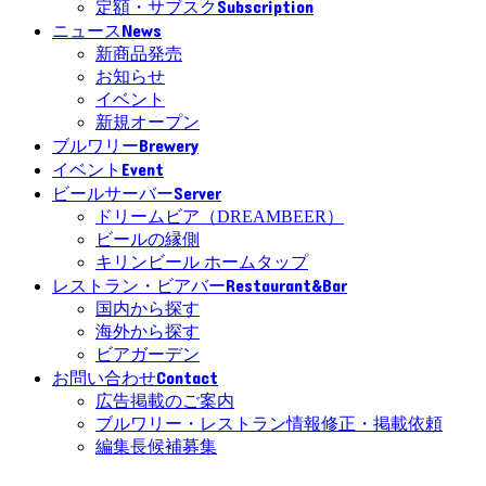
Subscription
定額・サブスク
News
ニュース
新商品発売
お知らせ
イベント
新規オープン
Brewery
ブルワリー
Event
イベント
Server
ビールサーバー
ドリームビア（DREAMBEER）
ビールの縁側
キリンビール ホームタップ
Restaurant&Bar
レストラン・ビアバー
国内から探す
海外から探す
ビアガーデン
Contact
お問い合わせ
広告掲載のご案内
ブルワリー・レストラン情報修正・掲載依頼
編集長候補募集