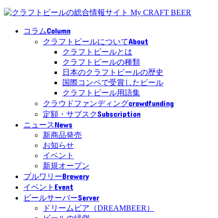
Column
コラム
About
クラフトビールについて
クラフトビールとは
クラフトビールの種類
日本のクラフトビールの歴史
国際コンペで受賞したビール
クラフトビール用語集
crowdfunding
クラウドファンディング
Subscription
定額・サブスク
News
ニュース
新商品発売
お知らせ
イベント
新規オープン
Brewery
ブルワリー
Event
イベント
Server
ビールサーバー
ドリームビア（DREAMBEER）