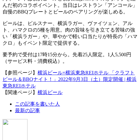
んだ初のコラボイベント。当日はレストラン「アンコール」
自慢のBBQプレートとビールのペアリングが楽しめる。
ビールは、ピルスナー、横浜ラガー、ヴァイツェン、アル
ト、ハマクロの5種を用意。肉の旨味を引き立てる苦味の強
い「横浜ラガー」や、華やかで軽い口当たりが特長の「ハマ
クロ」もイベント限定で提供する。
要予約で受付は17時15分から。先着25人限定。1人5,500円
（サービス料・消費税込）。
【参照ページ】
横浜ビール×横浜東急REIホテル 「クラフト
ビール＆BBQナイト！」2022年9月3日（土）限定開催 | 横浜
東急REIホテル
【関連ページ】
横浜ビール
The
この記事を書いた人
following
最新の記事
two
tabs
change
content
below.