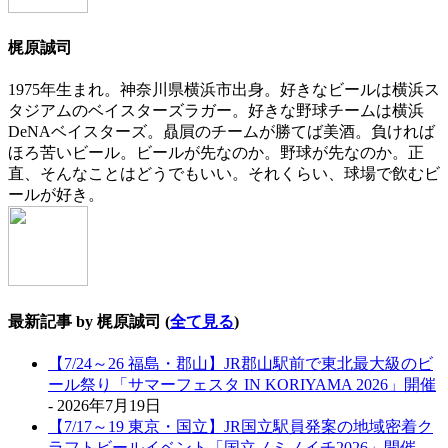
梶原誠司
1975年生まれ。神奈川県横浜市出身。好きなビールは横浜ス
タジアムのベイスターズラガー。好きな野球チームは横浜
DeNAベイスターズ。贔屓のチームが勝てば美酒。負ければ
ほろ苦いビール。ビールが先なのか。野球が先なのか。正
直、そんなことはどうでもいい。それくらい、球場で飲むビ
ールが好き。
最新記事 by 梶原誠司
(
全て見る
)
【7/24～26 福島・郡山】JR郡山駅前で東北最大級のビ
ール祭り「サマーフェスタ IN KORIYAMA 2026」開催
- 2026年7月19日
【7/17～19 東京・国立】JR国立駅員発案の地域密着ク
ラフトビールイベント「国立ノミノイチ2026」開催
-