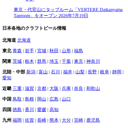
東京・代官山にタップルーム「VERTERE Daikanyama
Taproom」をオープン
2026年7月19日
日本各地のクラフトビール情報
北海道
北海道
東北
青森
|
岩手
|
宮城
|
秋田
|
山形
|
福島
関東
茨城
|
栃木
|
群馬
|
埼玉
|
千葉
|
東京
|
神奈川
北陸・中部
新潟
|
富山
|
石川
|
福井
|
山梨
|
長野
|
岐阜
|
静岡
|
愛知
近畿
三重
|
滋賀
|
京都
|
大阪
|
兵庫
|
奈良
|
和歌山
中国
鳥取
|
島根
|
岡山
|
広島
|
山口
四国
徳島
|
香川
|
愛媛
|
高知
九州
福岡
|
佐賀
|
長崎
|
熊本
|
大分
|
宮崎
|
鹿児島