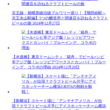
京王線・相模原線沿線ブルワリー巡り！【飛田給駅～
京王永山駅編】5つの醸造所と関連店を訪ねるクラフト
ビールの旅
2024年12月27日
【水道橋】東京ドームシティ「箱舟」でビール×シビ
辛アジア飯！レッツビアワークスとカンパイ！ブルー
イング、コラボの理由
2024年12月20日
【新横浜】スケート場に「アンテナアメリカ」が出
現？クラフトビール片手にアイスホッケーチーム横浜