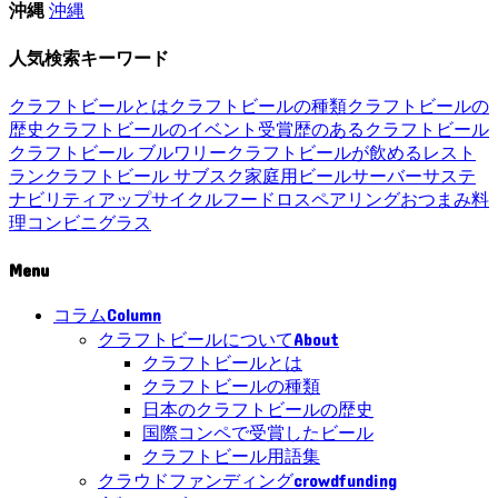
沖縄
沖縄
人気検索キーワード
クラフトビールとは
クラフトビールの種類
クラフトビールの
歴史
クラフトビールのイベント
受賞歴のあるクラフトビール
クラフトビール ブルワリー
クラフトビールが飲めるレスト
ラン
クラフトビール サブスク
家庭用ビールサーバー
サステ
ナビリティ
アップサイクル
フードロス
ペアリング
おつまみ
料
理
コンビニ
グラス
Menu
Column
コラム
About
クラフトビールについて
クラフトビールとは
クラフトビールの種類
日本のクラフトビールの歴史
国際コンペで受賞したビール
クラフトビール用語集
crowdfunding
クラウドファンディング