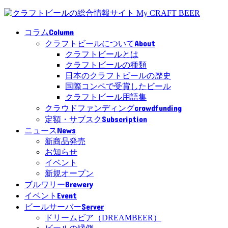
Column
コラム
About
クラフトビールについて
クラフトビールとは
クラフトビールの種類
日本のクラフトビールの歴史
国際コンペで受賞したビール
クラフトビール用語集
crowdfunding
クラウドファンディング
Subscription
定額・サブスク
News
ニュース
新商品発売
お知らせ
イベント
新規オープン
Brewery
ブルワリー
Event
イベント
Server
ビールサーバー
ドリームビア（DREAMBEER）