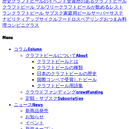
歴史
クラフトビールのイベント
受賞歴のあるクラフトビール
クラフトビール ブルワリー
クラフトビールが飲めるレスト
ラン
クラフトビール サブスク
家庭用ビールサーバー
サステ
ナビリティ
アップサイクル
フードロス
ペアリング
おつまみ
料
理
コンビニ
グラス
Menu
Column
コラム
About
クラフトビールについて
クラフトビールとは
クラフトビールの種類
日本のクラフトビールの歴史
国際コンペで受賞したビール
クラフトビール用語集
crowdfunding
クラウドファンディング
Subscription
定額・サブスク
News
ニュース
新商品発売
お知らせ
イベント
新規オープン