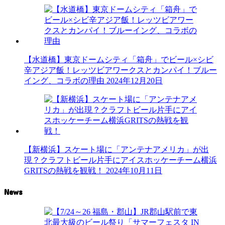
【水道橋】東京ドームシティ「箱舟」でビール×シビ
辛アジア飯！レッツビアワークスとカンパイ！ブルー
イング、コラボの理由
2024年12月20日
【新横浜】スケート場に「アンテナアメリカ」が出
現？クラフトビール片手にアイスホッケーチーム横浜
GRITSの熱戦を観戦！
2024年10月11日
News