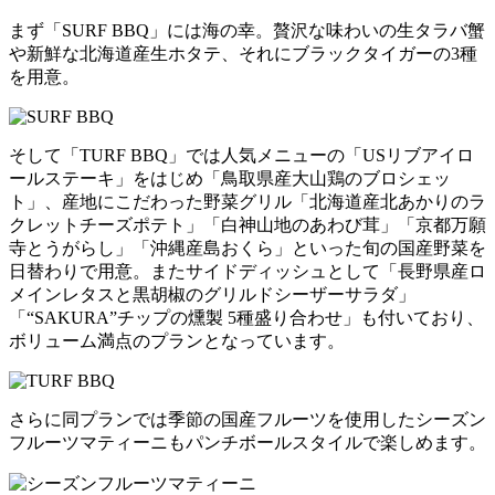
まず「SURF BBQ」には海の幸。贅沢な味わいの生タラバ蟹
や新鮮な北海道産生ホタテ、それにブラックタイガーの3種
を用意。
そして「TURF BBQ」では人気メニューの「USリブアイロ
ールステーキ」をはじめ「鳥取県産大山鶏のブロシェッ
ト」、産地にこだわった野菜グリル「北海道産北あかりのラ
クレットチーズポテト」「白神山地のあわび茸」「京都万願
寺とうがらし」「沖縄産島おくら」といった旬の国産野菜を
日替わりで用意。またサイドディッシュとして「長野県産ロ
メインレタスと黒胡椒のグリルドシーザーサラダ」
「“SAKURA”チップの燻製 5種盛り合わせ」も付いており、
ボリューム満点のプランとなっています。
さらに同プランでは季節の国産フルーツを使用したシーズン
フルーツマティーニもパンチボールスタイルで楽しめます。