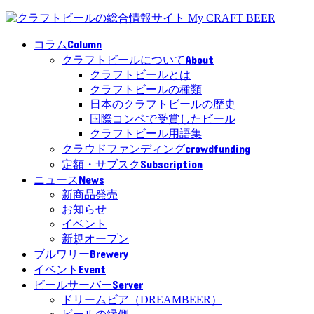
Column
コラム
About
クラフトビールについて
クラフトビールとは
クラフトビールの種類
日本のクラフトビールの歴史
国際コンペで受賞したビール
クラフトビール用語集
crowdfunding
クラウドファンディング
Subscription
定額・サブスク
News
ニュース
新商品発売
お知らせ
イベント
新規オープン
Brewery
ブルワリー
Event
イベント
Server
ビールサーバー
ドリームビア（DREAMBEER）