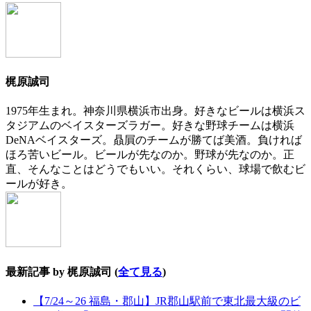
梶原誠司
1975年生まれ。神奈川県横浜市出身。好きなビールは横浜ス
タジアムのベイスターズラガー。好きな野球チームは横浜
DeNAベイスターズ。贔屓のチームが勝てば美酒。負ければ
ほろ苦いビール。ビールが先なのか。野球が先なのか。正
直、そんなことはどうでもいい。それくらい、球場で飲むビ
ールが好き。
最新記事 by 梶原誠司
(
全て見る
)
【7/24～26 福島・郡山】JR郡山駅前で東北最大級のビ