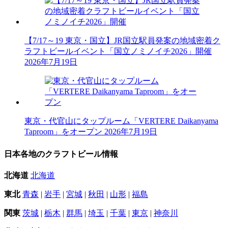
【7/17～19 東京・国立】JR国立駅員発案の地域密着ク
ラフトビールイベント「国立ノミノイチ2026」開催
2026年7月19日
東京・代官山にタップルーム「VERTERE Daikanyama
Taproom」をオープン
2026年7月19日
日本各地のクラフトビール情報
北海道
北海道
東北
青森
|
岩手
|
宮城
|
秋田
|
山形
|
福島
関東
茨城
|
栃木
|
群馬
|
埼玉
|
千葉
|
東京
|
神奈川