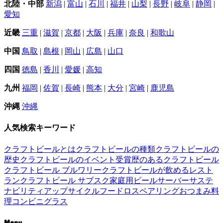
北陸・中部
新潟
|
富山
|
石川
|
福井
|
山梨
|
長野
|
岐阜
|
静岡
|
愛知
近畿
三重
|
滋賀
|
京都
|
大阪
|
兵庫
|
奈良
|
和歌山
中国
鳥取
|
島根
|
岡山
|
広島
|
山口
四国
徳島
|
香川
|
愛媛
|
高知
九州
福岡
|
佐賀
|
長崎
|
熊本
|
大分
|
宮崎
|
鹿児島
沖縄
沖縄
人気検索キーワード
クラフトビールとは
クラフトビールの種類
クラフトビールの
歴史
クラフトビールのイベント
受賞歴のあるクラフトビール
クラフトビール ブルワリー
クラフトビールが飲めるレスト
ラン
クラフトビール サブスク
家庭用ビールサーバー
サステ
ナビリティ
アップサイクル
フードロス
ペアリング
おつまみ
料
理
コンビニ
グラス
Menu