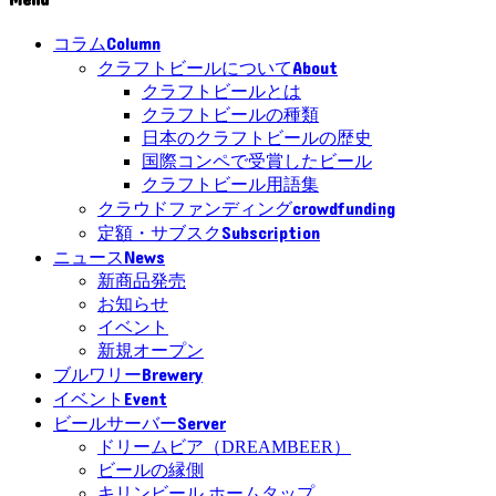
Column
コラム
About
クラフトビールについて
クラフトビールとは
クラフトビールの種類
日本のクラフトビールの歴史
国際コンペで受賞したビール
クラフトビール用語集
crowdfunding
クラウドファンディング
Subscription
定額・サブスク
News
ニュース
新商品発売
お知らせ
イベント
新規オープン
Brewery
ブルワリー
Event
イベント
Server
ビールサーバー
ドリームビア（DREAMBEER）
ビールの縁側
キリンビール ホームタップ