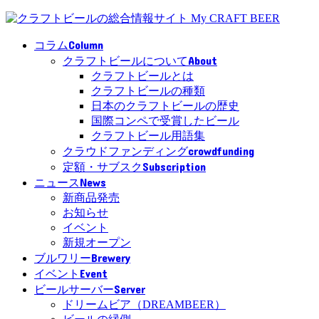
Column
コラム
About
クラフトビールについて
クラフトビールとは
クラフトビールの種類
日本のクラフトビールの歴史
国際コンペで受賞したビール
クラフトビール用語集
crowdfunding
クラウドファンディング
Subscription
定額・サブスク
News
ニュース
新商品発売
お知らせ
イベント
新規オープン
Brewery
ブルワリー
Event
イベント
Server
ビールサーバー
ドリームビア（DREAMBEER）