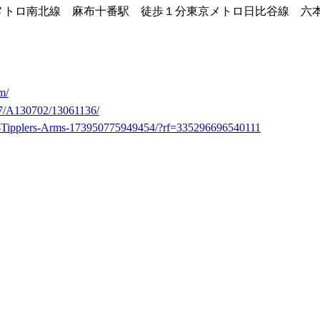
メトロ南北線 麻布十番駅 徒歩１分東京メトロ日比谷線 六
m/
07/A130702/13061136/
e-Tipplers-Arms-173950775949454/?rf=335296696540111