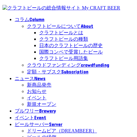
Column
コラム
About
クラフトビールについて
クラフトビールとは
クラフトビールの種類
日本のクラフトビールの歴史
国際コンペで受賞したビール
クラフトビール用語集
crowdfunding
クラウドファンディング
Subscription
定額・サブスク
News
ニュース
新商品発売
お知らせ
イベント
新規オープン
Brewery
ブルワリー
Event
イベント
Server
ビールサーバー
ドリームビア（DREAMBEER）