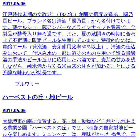
2017.04.06
江戸時代末期の文政5年（1822年）創醸の蔵元が造る、國乃
長ビール。ブランド名は清酒「國乃長」から名付けていま
す。蔵ケルシュ、蔵アンバーなどラインナップも豊富で、全
製品が酵母入り無ろ過です。また、夏の蔵開きの時期に合わ
せて不定期に限定ビールを生産しています。特徴的なのは、
貴醸エール（発泡酒、麦芽使用比率50％以上）。清酒の仕込
みにおいて、仕込み水の一部に酒そのものを用いて造る貴醸
酒の手法をビール造りに応用したお酒です。麦芽の甘みを残
しながら、純米酒からくる米由来の甘さが加わることによる
芳醇な味わいが特長です。
ブルワリー
ハーベストの丘・地ビール
2017.04.06
大阪堺市の南に位置する、花・緑・動物など自然とふれあえ
る農業公園「ハーベストの丘」では、3種類の自家製地ビー
ルを楽しめます。ミュンへナーは、赤味がかった褐色で、苦