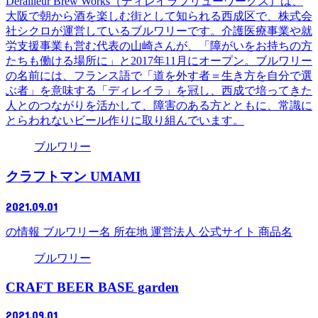
Derailleur Brew Works（ディレイラブリューワークス）は、
大阪で朝から酒を楽しむ街として知られる西成区で、株式会
社シクロが運営しているブルワリーです。介護医療事業や就
労支援事業も営む代表の山崎さんが、「障がいをお持ちの方
たちも働ける場所に」と2017年11月にオープン。ブルワリー
の名前には、フランス語で「道を外す者＝生き方を自分で選
ぶ者」を意味する「ディレイラ」を冠し、西成で培ってきた
人とのつながりを活かして、障害のある方とともに、常識に
とらわれないビール作りに取り組んでいます。
ブルワリー
クラフトマン UMAMI
2021.09.01
の情報 ブルワリー名 所在地 運営法人 公式サイト 商品名
ブルワリー
CRAFT BEER BASE garden
2021.09.01