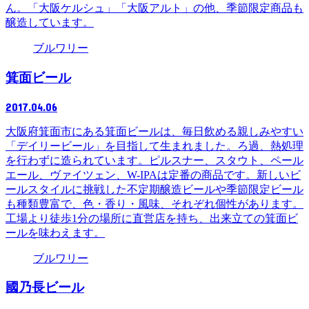
ん。「大阪ケルシュ」「大阪アルト」の他、季節限定商品も
醸造しています。
ブルワリー
箕面ビール
2017.04.06
大阪府箕面市にある箕面ビールは、毎日飲める親しみやすい
「デイリービール」を目指して生まれました。ろ過、熱処理
を行わずに造られています。ピルスナー、スタウト、ペール
エール、ヴァイツェン、W-IPAは定番の商品です。新しいビ
ールスタイルに挑戦した不定期醸造ビールや季節限定ビール
も種類豊富で、色・香り・風味、それぞれ個性があります。
工場より徒歩1分の場所に直営店を持ち、出来立ての箕面ビ
ールを味わえます。
ブルワリー
國乃長ビール