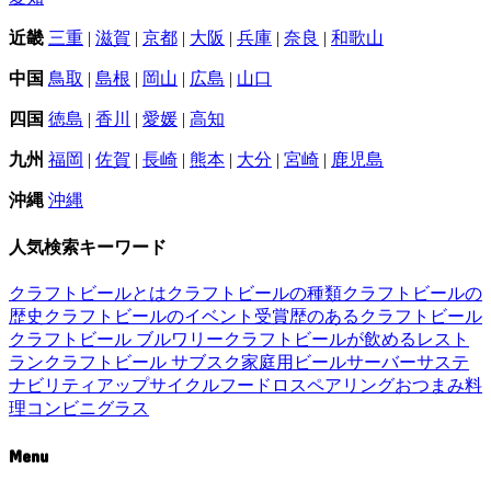
近畿
三重
|
滋賀
|
京都
|
大阪
|
兵庫
|
奈良
|
和歌山
中国
鳥取
|
島根
|
岡山
|
広島
|
山口
四国
徳島
|
香川
|
愛媛
|
高知
九州
福岡
|
佐賀
|
長崎
|
熊本
|
大分
|
宮崎
|
鹿児島
沖縄
沖縄
人気検索キーワード
クラフトビールとは
クラフトビールの種類
クラフトビールの
歴史
クラフトビールのイベント
受賞歴のあるクラフトビール
クラフトビール ブルワリー
クラフトビールが飲めるレスト
ラン
クラフトビール サブスク
家庭用ビールサーバー
サステ
ナビリティ
アップサイクル
フードロス
ペアリング
おつまみ
料
理
コンビニ
グラス
Menu