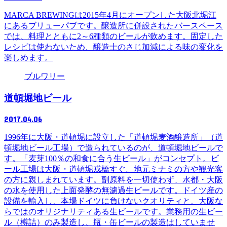
MARCA BREWINGは2015年4月にオープンした大阪北堀江
にあるブリューパブです。醸造所に併設されたバースペース
では、料理とともに2～6種類のビールが飲めます。固定した
レシピは使わないため、醸造士のさじ加減による味の変化を
楽しめます。
ブルワリー
道頓堀地ビール
2017.04.06
1996年に大阪・道頓堀に設立した「道頓堀麦酒醸造所」（道
頓堀地ビール工場）で造られているのが、道頓堀地ビールで
す。「麦芽100％の和食に合う生ビール」がコンセプト。ビ
ール工場は大阪・道頓堀戎橋すぐ。地元ミナミの方や観光客
の方に親しまれています。副原料を一切使わず、水都・大阪
の水を使用した上面発酵の無濾過生ビールです。ドイツ産の
設備を輸入し、本場ドイツに負けないクオリティと、大阪な
らではのオリジナリティある生ビールです。業務用の生ビー
ル（樽詰）のみ製造し、瓶・缶ビールの製造はしていませ