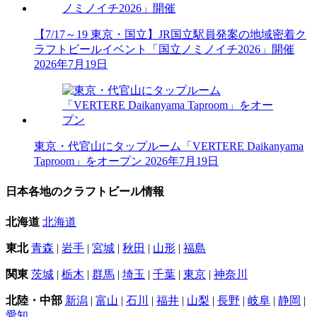
【7/17～19 東京・国立】JR国立駅員発案の地域密着ク
ラフトビールイベント「国立ノミノイチ2026」開催
2026年7月19日
東京・代官山にタップルーム「VERTERE Daikanyama
Taproom」をオープン
2026年7月19日
日本各地のクラフトビール情報
北海道
北海道
東北
青森
|
岩手
|
宮城
|
秋田
|
山形
|
福島
関東
茨城
|
栃木
|
群馬
|
埼玉
|
千葉
|
東京
|
神奈川
北陸・中部
新潟
|
富山
|
石川
|
福井
|
山梨
|
長野
|
岐阜
|
静岡
|
愛知