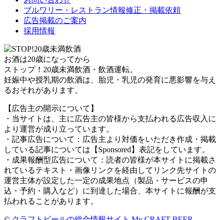
ブルワリー・レストラン情報修正・掲載依頼
広告掲載のご案内
採用情報
お酒は20歳になってから
ストップ！20歳未満飲酒・飲酒運転。
妊娠中や授乳期の飲酒は、胎児・乳児の発育に悪影響を与え
るおそれがあります。
【広告主の開示について】
・当サイトは、主に広告主の皆様から支払われる広告収入に
より運営が成り立っています。
・記事広告について：広告主より対価をいただき作成・掲載
している記事については【Sponsored】表記をしています。
・成果報酬型広告について：読者の皆様が本サイトに掲載さ
れているテキスト・画像リンクを経由してリンク先サイトの
運営主体が設定した一定の成果地点（製品・サービスの申
込・予約・購入など）に到達した場合、本サイトに報酬が支
払われることがあります。
©
クラフトビールの総合情報サイト My CRAFT BEER