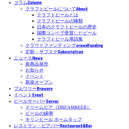
Column
コラム
About
クラフトビールについて
クラフトビールとは
クラフトビールの種類
日本のクラフトビールの歴史
国際コンペで受賞したビール
クラフトビール用語集
crowdfunding
クラウドファンディング
Subscription
定額・サブスク
News
ニュース
新商品発売
お知らせ
イベント
新規オープン
Brewery
ブルワリー
Event
イベント
Server
ビールサーバー
ドリームビア（DREAMBEER）
ビールの縁側
キリンビール ホームタップ
Restaurant&Bar
レストラン・ビアバー