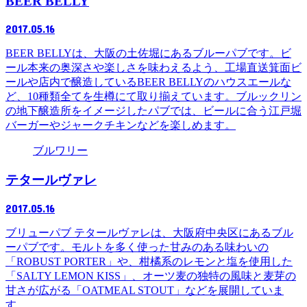
BEER BELLY
2017.05.16
BEER BELLYは、大阪の土佐堀にあるブルーパブです。ビ
ール本来の奥深さや楽しさを味わえるよう、工場直送箕面ビ
ールや店内で醸造しているBEER BELLYのハウスエールな
ど、10種類全てを生樽にて取り揃えています。ブルックリン
の地下醸造所をイメージしたパブでは、ビールに合う江戸堀
バーガーやジャークチキンなどを楽しめます。
ブルワリー
テタールヴァレ
2017.05.16
ブリューパブ テタールヴァレは、大阪府中央区にあるブル
ーパブです。モルトを多く使った甘みのある味わいの
「ROBUST PORTER」や、柑橘系のレモンと塩を使用した
「SALTY LEMON KISS」、オーツ麦の独特の風味と麦芽の
甘さが広がる「OATMEAL STOUT」などを展開していま
す。