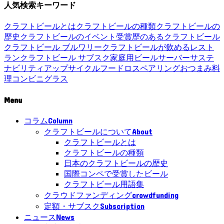
人気検索キーワード
クラフトビールとは
クラフトビールの種類
クラフトビールの
歴史
クラフトビールのイベント
受賞歴のあるクラフトビール
クラフトビール ブルワリー
クラフトビールが飲めるレスト
ラン
クラフトビール サブスク
家庭用ビールサーバー
サステ
ナビリティ
アップサイクル
フードロス
ペアリング
おつまみ
料
理
コンビニ
グラス
Menu
Column
コラム
About
クラフトビールについて
クラフトビールとは
クラフトビールの種類
日本のクラフトビールの歴史
国際コンペで受賞したビール
クラフトビール用語集
crowdfunding
クラウドファンディング
Subscription
定額・サブスク
News
ニュース