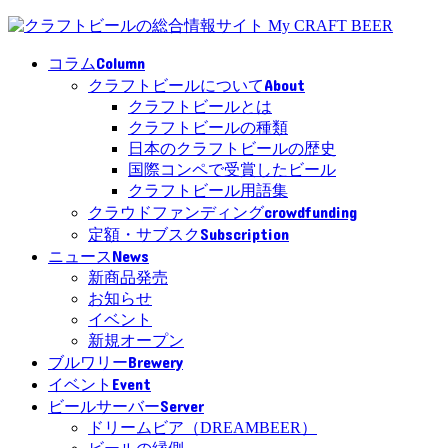
Column
コラム
About
クラフトビールについて
クラフトビールとは
クラフトビールの種類
日本のクラフトビールの歴史
国際コンペで受賞したビール
クラフトビール用語集
crowdfunding
クラウドファンディング
Subscription
定額・サブスク
News
ニュース
新商品発売
お知らせ
イベント
新規オープン
Brewery
ブルワリー
Event
イベント
Server
ビールサーバー
ドリームビア（DREAMBEER）