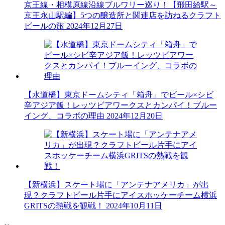
京王線・相模原線沿線ブルワリー巡り！【飛田給駅～
京王永山駅編】5つの醸造所と関連店を訪ねるクラフト
ビールの旅
2024年12月27日
【水道橋】東京ドームシティ「箱舟」でビール×シビ
辛アジア飯！レッツビアワークスとカンパイ！ブルー
イング、コラボの理由
2024年12月20日
【新横浜】スケート場に「アンテナアメリカ」が出
現？クラフトビール片手にアイスホッケーチーム横浜
GRITSの熱戦を観戦！
2024年10月11日