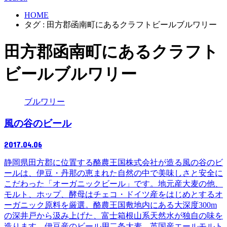
HOME
タグ : 田方郡函南町にあるクラフトビールブルワリー
田方郡函南町にあるクラフト
ビールブルワリー
ブルワリー
風の谷のビール
2017.04.06
静岡県田方郡に位置する酪農王国株式会社が造る風の谷のビ
ールは、伊豆・丹那の恵まれた自然の中で美味しさと安全に
こだわった「オーガニックビール」です。地元産大麦の他、
モルト、ホップ、酵母はチェコ・ドイツ産をはじめとするオ
ーガニック原料を厳選。酪農王国敷地内にある大深度300m
の深井戸から汲み上げた、富士箱根山系天然水が独自の味を
造ります。伊豆産のビール用二条大麦、英国産エールモルト