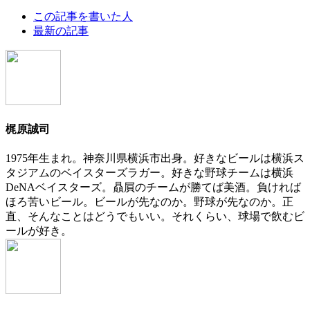
The
この記事を書いた人
following
最新の記事
two
tabs
change
content
below.
梶原誠司
1975年生まれ。神奈川県横浜市出身。好きなビールは横浜ス
タジアムのベイスターズラガー。好きな野球チームは横浜
DeNAベイスターズ。贔屓のチームが勝てば美酒。負ければ
ほろ苦いビール。ビールが先なのか。野球が先なのか。正
直、そんなことはどうでもいい。それくらい、球場で飲むビ
ールが好き。