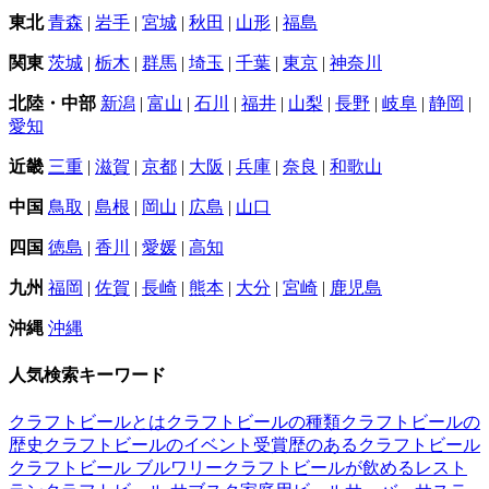
東北
青森
|
岩手
|
宮城
|
秋田
|
山形
|
福島
関東
茨城
|
栃木
|
群馬
|
埼玉
|
千葉
|
東京
|
神奈川
北陸・中部
新潟
|
富山
|
石川
|
福井
|
山梨
|
長野
|
岐阜
|
静岡
|
愛知
近畿
三重
|
滋賀
|
京都
|
大阪
|
兵庫
|
奈良
|
和歌山
中国
鳥取
|
島根
|
岡山
|
広島
|
山口
四国
徳島
|
香川
|
愛媛
|
高知
九州
福岡
|
佐賀
|
長崎
|
熊本
|
大分
|
宮崎
|
鹿児島
沖縄
沖縄
人気検索キーワード
クラフトビールとは
クラフトビールの種類
クラフトビールの
歴史
クラフトビールのイベント
受賞歴のあるクラフトビール
クラフトビール ブルワリー
クラフトビールが飲めるレスト