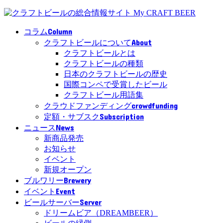
Column
コラム
About
クラフトビールについて
クラフトビールとは
クラフトビールの種類
日本のクラフトビールの歴史
国際コンペで受賞したビール
クラフトビール用語集
crowdfunding
クラウドファンディング
Subscription
定額・サブスク
News
ニュース
新商品発売
お知らせ
イベント
新規オープン
Brewery
ブルワリー
Event
イベント
Server
ビールサーバー
ドリームビア（DREAMBEER）