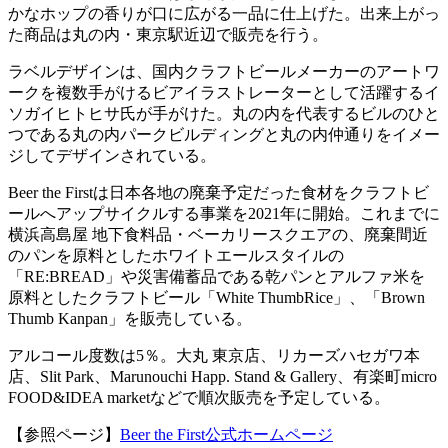
かなホップの香りが口に広がる一品に仕上げた。出来上がっ
た商品は丸の内・東京駅近辺で販売を行う。
ラベルデザインは、国内クラフトビールメーカーのアートワ
ークを複数手がけるビアイラストレーターとして活躍するイ
ソガイヒトヒサ氏が手がけた。丸の内を代表するビルのひと
つである丸の内パークビルディングと丸の内仲通りをイメー
ジしてデザインされている。
Beer the Firstは日本各地の廃棄予定だった食材をクラフトビ
ールへアップサイクルする事業を2021年に開始。これまでに
横浜高島屋 地下食料品・ベーカリースクエアの、廃棄間近
のパンを原料としたホワイトエールスタイルの
「RE:BREAD」や災害備蓄品である乾パンとアルファ米を
原料としたクラフトビール「White ThumbRice」、「Brown
Thumb Kanpan」を販売している。
アルコール度数は5％。大丸 東京店、リカーズハセガワ本
店、Slit Park、Marunouchi Happ. Stand & Gallery、有楽町micro
FOOD&IDEA marketなどで順次販売を予定している。
【参照ページ】
Beer the First公式ホームページ