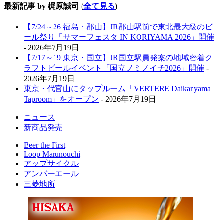
最新記事 by 梶原誠司
(
全て見る
)
【7/24～26 福島・郡山】JR郡山駅前で東北最大級のビ
ール祭り「サマーフェスタ IN KORIYAMA 2026」開催
- 2026年7月19日
【7/17～19 東京・国立】JR国立駅員発案の地域密着ク
ラフトビールイベント「国立ノミノイチ2026」開催
-
2026年7月19日
東京・代官山にタップルーム「VERTERE Daikanyama
Taproom」をオープン
- 2026年7月19日
ニュース
新商品発売
Beer the First
Loop Marunouchi
アップサイクル
アンバーエール
三菱地所