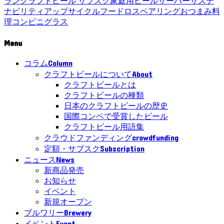
ラン
クラフトビール サブスク
家庭用ビールサーバー
サステ
ナビリティ
アップサイクル
フードロス
ペアリング
おつまみ
料
理
コンビニ
グラス
Menu
Column
コラム
About
クラフトビールについて
クラフトビールとは
クラフトビールの種類
日本のクラフトビールの歴史
国際コンペで受賞したビール
クラフトビール用語集
crowdfunding
クラウドファンディング
Subscription
定額・サブスク
News
ニュース
新商品発売
お知らせ
イベント
新規オープン
Brewery
ブルワリー
Event
イベント