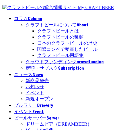
Column
コラム
About
クラフトビールについて
クラフトビールとは
クラフトビールの種類
日本のクラフトビールの歴史
国際コンペで受賞したビール
クラフトビール用語集
crowdfunding
クラウドファンディング
Subscription
定額・サブスク
News
ニュース
新商品発売
お知らせ
イベント
新規オープン
Brewery
ブルワリー
Event
イベント
Server
ビールサーバー
ドリームビア（DREAMBEER）