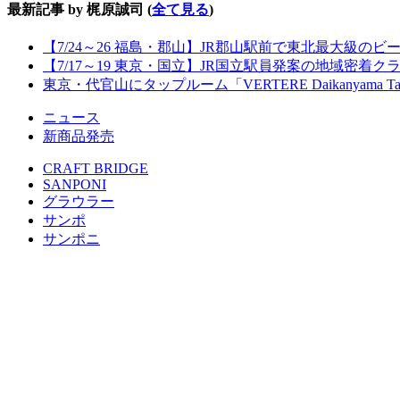
最新記事 by 梶原誠司
(
全て見る
)
【7/24～26 福島・郡山】JR郡山駅前で東北最大級のビール
【7/17～19 東京・国立】JR国立駅員発案の地域密着
東京・代官山にタップルーム「VERTERE Daikanyama T
ニュース
新商品発売
CRAFT BRIDGE
SANPONI
グラウラー
サンポ
サンポニ