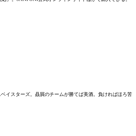
NAベイスターズ。贔屓のチームが勝てば美酒。負ければほろ苦
。