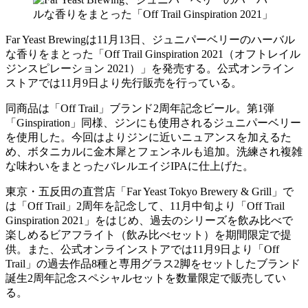
Far Yeast Brewingは11月13日、ジュニパーベリーのハーバル
な香りをまとった「Off Trail Ginspiration 2021（オフトレイル
ジンスピレーション 2021）」を発売する。公式オンライン
ストアでは11月9日より先行販売を行っている。
同商品は「Off Trail」ブランド2周年記念ビール。第1弾
「Ginspiration」同様、ジンにも使用されるジュニパーベリー
を使用した。今回はよりジンに近いニュアンスを加えるた
め、ボタニカルに金木犀とフェンネルも追加。洗練され複雑
な味わいをまとったバレルエイジIPAに仕上げた。
東京・五反田の直営店「Far Yeast Tokyo Brewery & Grill」で
は「Off Trail」2周年を記念して、11月中旬より「Off Trail
Ginspiration 2021」をはじめ、過去のシリーズを飲み比べで
楽しめるビアフライト（飲み比べセット）を期間限定で提
供。また、公式オンラインストアでは11月9日より「Off
Trail」の過去作品8種と専用グラス2脚をセットしたブランド
誕生2周年記念スペシャルセットを数量限定で販売してい
る。