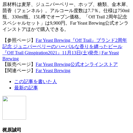
原材料は麦芽、ジュニパーベリー、ホップ、糖類、金木犀、
茴香（フェンネル）。アルコール度数は7.7％。仕様は750ml
瓶、330ml瓶、15L樽でオープン価格。「Off Trail 2周年記念
スペシャルセット」は9,900円。Far Yeast Brewing公式オンラ
インストアほかで購入できる。
【参照ページ】
Far Yeast Brewing『Off Trail』ブランド2周年
記念 ジュニパーベリーのハーバルな香りを纏ったビール
『Off Trail Ginspiration2021』11月13日(土)発売 | Far Yeast
Brewing
【販売ページ】
Far Yeast Brewing公式オンラインストア
【関連ページ】
Far Yeast Brewing
The
この記事を書いた人
following
最新の記事
two
tabs
change
content
below.
梶原誠司