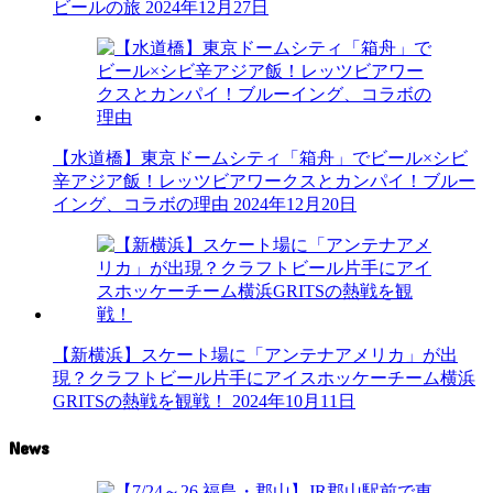
ビールの旅
2024年12月27日
【水道橋】東京ドームシティ「箱舟」でビール×シビ
辛アジア飯！レッツビアワークスとカンパイ！ブルー
イング、コラボの理由
2024年12月20日
【新横浜】スケート場に「アンテナアメリカ」が出
現？クラフトビール片手にアイスホッケーチーム横浜
GRITSの熱戦を観戦！
2024年10月11日
News