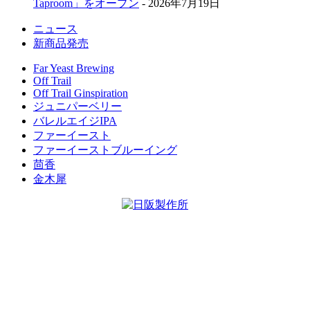
Taproom」をオープン
- 2026年7月19日
ニュース
新商品発売
Far Yeast Brewing
Off Trail
Off Trail Ginspiration
ジュニパーベリー
バレルエイジIPA
ファーイースト
ファーイーストブルーイング
茴香
金木犀