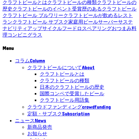
クラフトビールとは
クラフトビールの種類
クラフトビールの
歴史
クラフトビールのイベント
受賞歴のあるクラフトビール
クラフトビール ブルワリー
クラフトビールが飲めるレスト
ラン
クラフトビール サブスク
家庭用ビールサーバー
サステ
ナビリティ
アップサイクル
フードロス
ペアリング
おつまみ
料
理
コンビニ
グラス
Menu
Column
コラム
About
クラフトビールについて
クラフトビールとは
クラフトビールの種類
日本のクラフトビールの歴史
国際コンペで受賞したビール
クラフトビール用語集
crowdfunding
クラウドファンディング
Subscription
定額・サブスク
News
ニュース
新商品発売
お知らせ