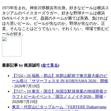
1975年生まれ。神奈川県横浜市出身。好きなビールは横浜ス
タジアムのベイスターズラガー。好きな野球チームは横浜
DeNAベイスターズ。贔屓のチームが勝てば美酒。負ければ
ほろ苦いビール。ビールが先なのか。野球が先なのか。正
直、そんなことはどうでもいい。それくらい、球場で飲むビ
ールが好き。
最新記事 by 梶原誠司
(
全て見る
)
【7/24～26 福島・郡山】JR郡山駅前で東北最大級のビ
ール祭り「サマーフェスタ IN KORIYAMA 2026」開催
- 2026年7月19日
【7/17～19 東京・国立】JR国立駅員発案の地域密着ク
ラフトビールイベント「国立ノミノイチ2026」開催
-
2026年7月19日
東京・代官山にタップルーム「VERTERE Daikanyama