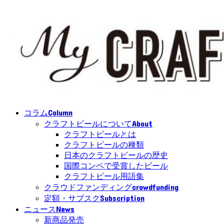
Column
コラム
About
クラフトビールについて
クラフトビールとは
クラフトビールの種類
日本のクラフトビールの歴史
国際コンペで受賞したビール
クラフトビール用語集
crowdfunding
クラウドファンディング
Subscription
定額・サブスク
News
ニュース
新商品発売