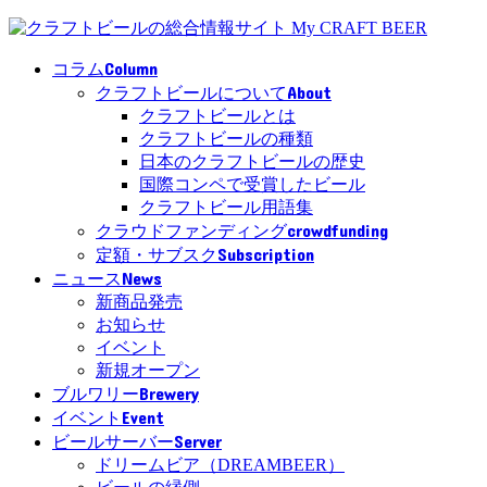
Column
コラム
About
クラフトビールについて
クラフトビールとは
クラフトビールの種類
日本のクラフトビールの歴史
国際コンペで受賞したビール
クラフトビール用語集
crowdfunding
クラウドファンディング
Subscription
定額・サブスク
News
ニュース
新商品発売
お知らせ
イベント
新規オープン
Brewery
ブルワリー
Event
イベント
Server
ビールサーバー
ドリームビア（DREAMBEER）