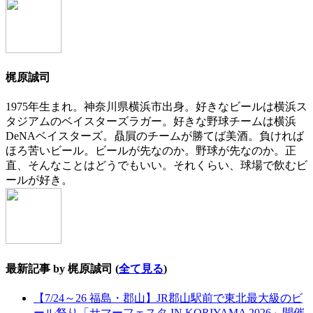
change
content
below.
梶原誠司
1975年生まれ。神奈川県横浜市出身。好きなビールは横浜ス
タジアムのベイスターズラガー。好きな野球チームは横浜
DeNAベイスターズ。贔屓のチームが勝てば美酒。負ければ
ほろ苦いビール。ビールが先なのか。野球が先なのか。正
直、そんなことはどうでもいい。それくらい、球場で飲むビ
ールが好き。
最新記事 by 梶原誠司
(
全て見る
)
【7/24～26 福島・郡山】JR郡山駅前で東北最大級のビ
ール祭り「サマーフェスタ IN KORIYAMA 2026」開催