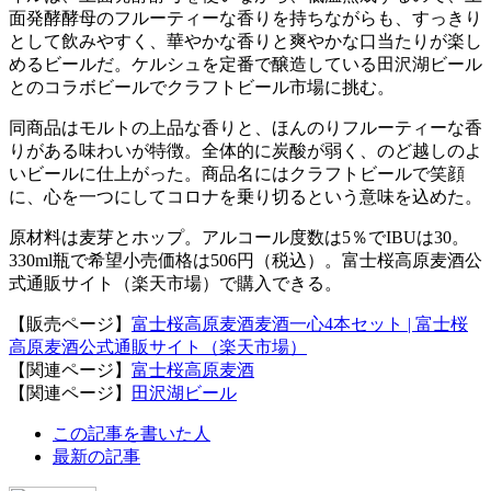
面発酵酵母のフルーティーな香りを持ちながらも、すっきり
として飲みやすく、華やかな香りと爽やかな口当たりが楽し
めるビールだ。ケルシュを定番で醸造している田沢湖ビール
とのコラボビールでクラフトビール市場に挑む。
同商品はモルトの上品な香りと、ほんのりフルーティーな香
りがある味わいが特徴。全体的に炭酸が弱く、のど越しのよ
いビールに仕上がった。商品名にはクラフトビールで笑顔
に、心を一つにしてコロナを乗り切るという意味を込めた。
原材料は麦芽とホップ。アルコール度数は5％でIBUは30。
330ml瓶で希望小売価格は506円（税込）。富士桜高原麦酒公
式通販サイト（楽天市場）で購入できる。
【販売ページ】
富士桜高原麦酒麦酒一心4本セット | 富士桜
高原麦酒公式通販サイト（楽天市場）
【関連ページ】
富士桜高原麦酒
【関連ページ】
田沢湖ビール
The
この記事を書いた人
following
最新の記事
two
tabs