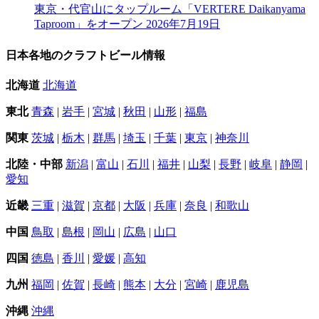
東京・代官山にタップルーム「VERTERE Daikanyama
Taproom」をオープン
2026年7月19日
日本各地のクラフトビール情報
北海道
北海道
東北
青森
|
岩手
|
宮城
|
秋田
|
山形
|
福島
関東
茨城
|
栃木
|
群馬
|
埼玉
|
千葉
|
東京
|
神奈川
北陸・中部
新潟
|
富山
|
石川
|
福井
|
山梨
|
長野
|
岐阜
|
静岡
|
愛知
近畿
三重
|
滋賀
|
京都
|
大阪
|
兵庫
|
奈良
|
和歌山
中国
鳥取
|
島根
|
岡山
|
広島
|
山口
四国
徳島
|
香川
|
愛媛
|
高知
九州
福岡
|
佐賀
|
長崎
|
熊本
|
大分
|
宮崎
|
鹿児島
沖縄
沖縄