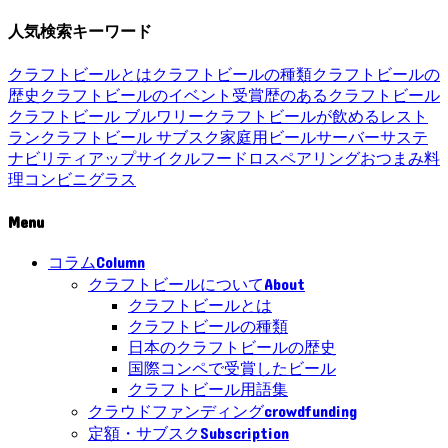
人気検索キーワード
クラフトビールとは
クラフトビールの種類
クラフトビールの
歴史
クラフトビールのイベント
受賞歴のあるクラフトビール
クラフトビール ブルワリー
クラフトビールが飲めるレスト
ラン
クラフトビール サブスク
家庭用ビールサーバー
サステ
ナビリティ
アップサイクル
フードロス
ペアリング
おつまみ
料
理
コンビニ
グラス
Menu
Column
コラム
About
クラフトビールについて
クラフトビールとは
クラフトビールの種類
日本のクラフトビールの歴史
国際コンペで受賞したビール
クラフトビール用語集
crowdfunding
クラウドファンディング
Subscription
定額・サブスク