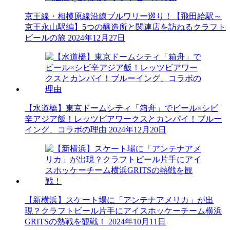
京王線・相模原線沿線ブルワリー巡り！【飛田給駅～
京王永山駅編】5つの醸造所と関連店を訪ねるクラフト
ビールの旅
2024年12月27日
【水道橋】東京ドームシティ「箱舟」でビール×シビ
辛アジア飯！レッツビアワークスとカンパイ！ブルー
イング、コラボの理由
2024年12月20日
【新横浜】スケート場に「アンテナアメリカ」が出
現？クラフトビール片手にアイスホッケーチーム横浜
GRITSの熱戦を観戦！
2024年10月11日