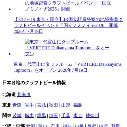
【7/17～19 東京・国立】JR国立駅員発案の地域密着ク
ラフトビールイベント「国立ノミノイチ2026」開催
2026年7月19日
東京・代官山にタップルーム「VERTERE Daikanyama
Taproom」をオープン
2026年7月19日
日本各地のクラフトビール情報
北海道
北海道
東北
青森
|
岩手
|
宮城
|
秋田
|
山形
|
福島
関東
茨城
|
栃木
|
群馬
|
埼玉
|
千葉
|
東京
|
神奈川
北陸・中部
新潟
|
富山
|
石川
|
福井
|
山梨
|
長野
|
岐阜
|
静岡
|