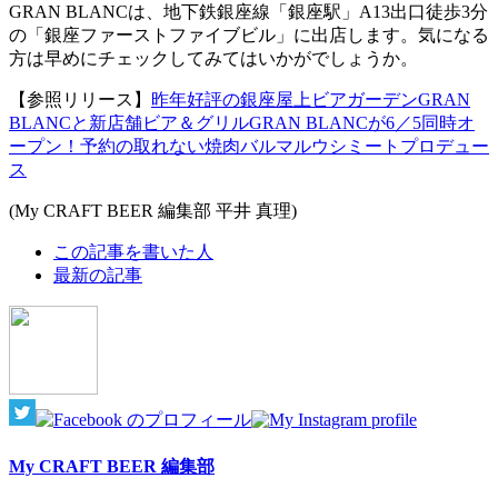
GRAN BLANCは、地下鉄銀座線「銀座駅」A13出口徒歩3分
の「銀座ファーストファイブビル」に出店します。気になる
方は早めにチェックしてみてはいかがでしょうか。
【参照リリース】
昨年好評の銀座屋上ビアガーデンGRAN
BLANCと新店舗ビア＆グリルGRAN BLANCが6／5同時オ
ープン！予約の取れない焼肉バルマルウシミートプロデュー
ス
(My CRAFT BEER 編集部 平井 真理)
The
この記事を書いた人
following
最新の記事
two
tabs
change
content
below.
My CRAFT BEER 編集部