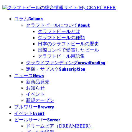
Column
コラム
About
クラフトビールについて
クラフトビールとは
クラフトビールの種類
日本のクラフトビールの歴史
国際コンペで受賞したビール
クラフトビール用語集
crowdfunding
クラウドファンディング
Subscription
定額・サブスク
News
ニュース
新商品発売
お知らせ
イベント
新規オープン
Brewery
ブルワリー
Event
イベント
Server
ビールサーバー
ドリームビア（DREAMBEER）