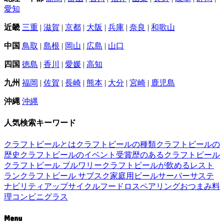
愛知
近畿
三重
|
滋賀
|
京都
|
大阪
|
兵庫
|
奈良
|
和歌山
中国
鳥取
|
島根
|
岡山
|
広島
|
山口
四国
徳島
|
香川
|
愛媛
|
高知
九州
福岡
|
佐賀
|
長崎
|
熊本
|
大分
|
宮崎
|
鹿児島
沖縄
沖縄
人気検索キーワード
クラフトビールとは
クラフトビールの種類
クラフトビールの
歴史
クラフトビールのイベント
受賞歴のあるクラフトビール
クラフトビール ブルワリー
クラフトビールが飲めるレスト
ラン
クラフトビール サブスク
家庭用ビールサーバー
サステ
ナビリティ
アップサイクル
フードロス
ペアリング
おつまみ
料
理
コンビニ
グラス
Menu