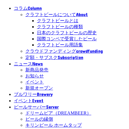
Column
コラム
About
クラフトビールについて
クラフトビールとは
クラフトビールの種類
日本のクラフトビールの歴史
国際コンペで受賞したビール
クラフトビール用語集
crowdfunding
クラウドファンディング
Subscription
定額・サブスク
News
ニュース
新商品発売
お知らせ
イベント
新規オープン
Brewery
ブルワリー
Event
イベント
Server
ビールサーバー
ドリームビア（DREAMBEER）
ビールの縁側
キリンビール ホームタップ