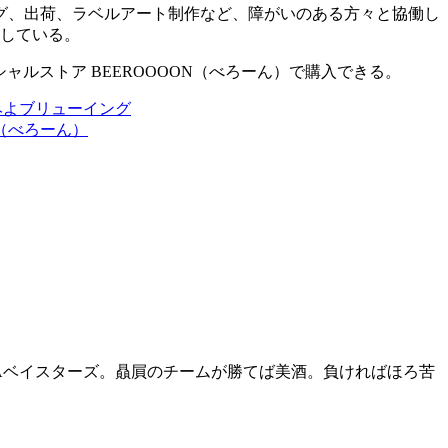
グ、出荷、ラベルアート制作など、障がいのある方々と協働し
用している。
Gオフィシャルストア BEEROOOON（べろーん）で購入できる。
みよブリューイング
OON（べろーん）
NAベイスターズ。贔屓のチームが勝てば美酒。負ければほろ苦
。