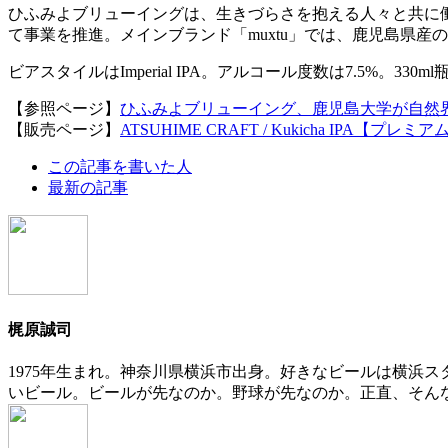
ひふみよブリューイングは、生きづらさを抱える人々と共に
て事業を推進。メインブランド「muxtu」では、鹿児島県
ビアスタイルはImperial IPA。アルコール度数は7.5%。33
【参照ページ】
ひふみよブリューイング、鹿児島大学が自然界
【販売ページ】
ATSUHIME CRAFT / Kukicha IPA【
The
この記事を書いた人
following
最新の記事
two
tabs
change
content
below.
梶原誠司
1975年生まれ。神奈川県横浜市出身。好きなビールは横浜
いビール。ビールが先なのか。野球が先なのか。正直、そん