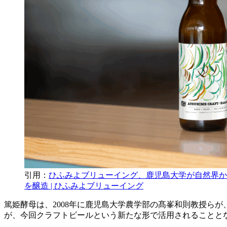
引用：
ひふみよブリューイング、鹿児島大学が自然界か
を醸造 | ひふみよブリューイング
篤姫酵母は、2008年に鹿児島大学農学部の髙峯和則教授ら
が、今回クラフトビールという新たな形で活用されることと