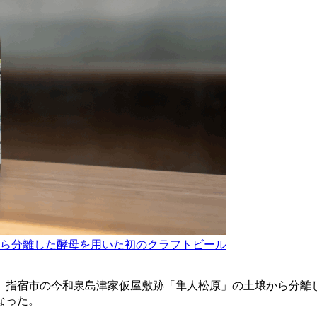
ら分離した酵母を用いた初のクラフトビール
が、指宿市の今和泉島津家仮屋敷跡「隼人松原」の土壌から分
なった。