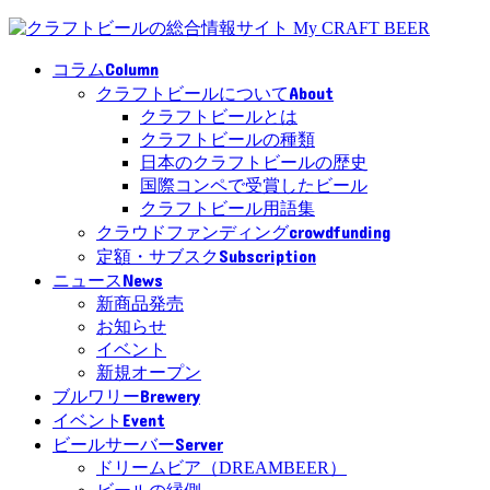
Column
コラム
About
クラフトビールについて
クラフトビールとは
クラフトビールの種類
日本のクラフトビールの歴史
国際コンペで受賞したビール
クラフトビール用語集
crowdfunding
クラウドファンディング
Subscription
定額・サブスク
News
ニュース
新商品発売
お知らせ
イベント
新規オープン
Brewery
ブルワリー
Event
イベント
Server
ビールサーバー
ドリームビア（DREAMBEER）