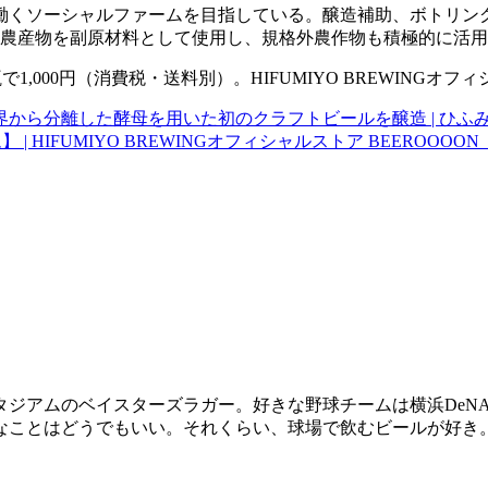
働くソーシャルファームを目指している。醸造補助、ボトリン
産の農産物を副原材料として使用し、規格外農作物も積極的に活
0ml瓶で1,000円（消費税・送料別）。HIFUMIYO BREWIN
から分離した酵母を用いた初のクラフトビールを醸造 | ひふ
プレミアム】 | HIFUMIYO BREWINGオフィシャルストア BEEROO
スタジアムのベイスターズラガー。好きな野球チームは横浜De
なことはどうでもいい。それくらい、球場で飲むビールが好き