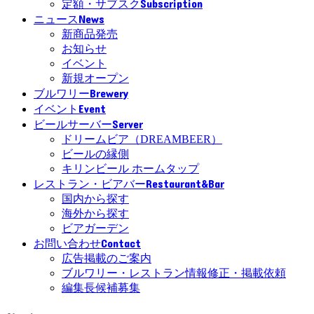
Subscription
定額・サブスク
News
ニュース
新商品発売
お知らせ
イベント
新規オープン
Brewery
ブルワリー
Event
イベント
Server
ビールサーバー
ドリームビア（DREAMBEER）
ビールの縁側
キリンビール ホームタップ
Restaurant&Bar
レストラン・ビアバー
国内から探す
海外から探す
ビアガーデン
Contact
お問い合わせ
広告掲載のご案内
ブルワリー・レストラン情報修正・掲載依頼
編集長候補募集