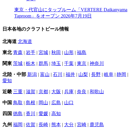
東京・代官山にタップルーム「VERTERE Daikanyama
Taproom」をオープン
2026年7月19日
日本各地のクラフトビール情報
北海道
北海道
東北
青森
|
岩手
|
宮城
|
秋田
|
山形
|
福島
関東
茨城
|
栃木
|
群馬
|
埼玉
|
千葉
|
東京
|
神奈川
北陸・中部
新潟
|
富山
|
石川
|
福井
|
山梨
|
長野
|
岐阜
|
静岡
|
愛知
近畿
三重
|
滋賀
|
京都
|
大阪
|
兵庫
|
奈良
|
和歌山
中国
鳥取
|
島根
|
岡山
|
広島
|
山口
四国
徳島
|
香川
|
愛媛
|
高知
九州
福岡
|
佐賀
|
長崎
|
熊本
|
大分
|
宮崎
|
鹿児島