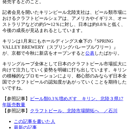
発売するとのこと。
記者会見を開いたキリンビール北陸支社は、ビール類市場に
おけるクラフトビールシェアは、アメリカやイギリス、オー
ストラリアなどの約5〜12％に対し、日本は約0.8％と低く、
今後の成長が見込まれるとしています。
キリンは1月末にもホールディングス傘下の『SPRING
VALLEY BREWERY（スプリングバレーブルワリー）』
が、京都で今秋に新店をオープンすると
公表
したばかり。
キリングループ全体として日本のクラフトビール市場拡大に
向けて注力していく姿勢を明確に打ち出しています。キリン
の積極的なプロモーションにより、都心部のみならず日本全
国でクラフトビールの認知度があがっていくことを期待した
いですね。
【参照記事】
ビール類0.3％増めざす キリン、北陸３県17
年販売数量
【参照記事】
クラフトビール、北陸市場開拓へ ／石川
The
この記事を書いた人
following
最新の記事