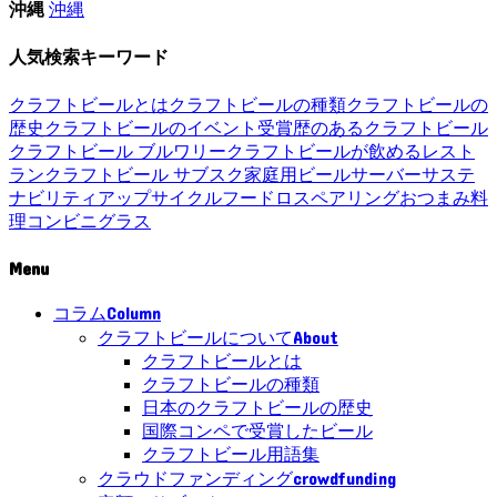
沖縄
沖縄
人気検索キーワード
クラフトビールとは
クラフトビールの種類
クラフトビールの
歴史
クラフトビールのイベント
受賞歴のあるクラフトビール
クラフトビール ブルワリー
クラフトビールが飲めるレスト
ラン
クラフトビール サブスク
家庭用ビールサーバー
サステ
ナビリティ
アップサイクル
フードロス
ペアリング
おつまみ
料
理
コンビニ
グラス
Menu
Column
コラム
About
クラフトビールについて
クラフトビールとは
クラフトビールの種類
日本のクラフトビールの歴史
国際コンペで受賞したビール
クラフトビール用語集
crowdfunding
クラウドファンディング