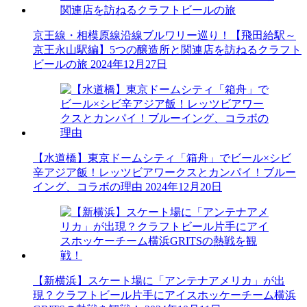
京王線・相模原線沿線ブルワリー巡り！【飛田給駅～
京王永山駅編】5つの醸造所と関連店を訪ねるクラフト
ビールの旅
2024年12月27日
【水道橋】東京ドームシティ「箱舟」でビール×シビ
辛アジア飯！レッツビアワークスとカンパイ！ブルー
イング、コラボの理由
2024年12月20日
【新横浜】スケート場に「アンテナアメリカ」が出
現？クラフトビール片手にアイスホッケーチーム横浜