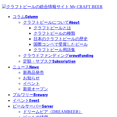
Column
コラム
About
クラフトビールについて
クラフトビールとは
クラフトビールの種類
日本のクラフトビールの歴史
国際コンペで受賞したビール
クラフトビール用語集
crowdfunding
クラウドファンディング
Subscription
定額・サブスク
News
ニュース
新商品発売
お知らせ
イベント
新規オープン
Brewery
ブルワリー
Event
イベント
Server
ビールサーバー
ドリームビア（DREAMBEER）