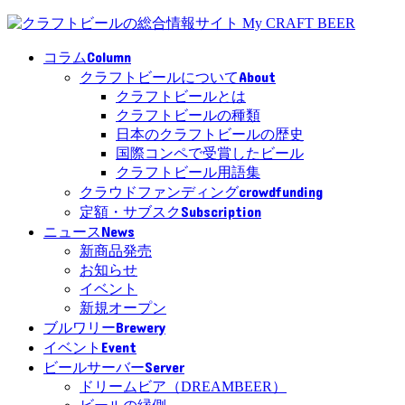
Column
コラム
About
クラフトビールについて
クラフトビールとは
クラフトビールの種類
日本のクラフトビールの歴史
国際コンペで受賞したビール
クラフトビール用語集
crowdfunding
クラウドファンディング
Subscription
定額・サブスク
News
ニュース
新商品発売
お知らせ
イベント
新規オープン
Brewery
ブルワリー
Event
イベント
Server
ビールサーバー
ドリームビア（DREAMBEER）