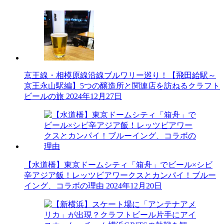
京王線・相模原線沿線ブルワリー巡り！【飛田給駅～
京王永山駅編】5つの醸造所と関連店を訪ねるクラフト
ビールの旅
2024年12月27日
【水道橋】東京ドームシティ「箱舟」でビール×シビ
辛アジア飯！レッツビアワークスとカンパイ！ブルー
イング、コラボの理由
2024年12月20日