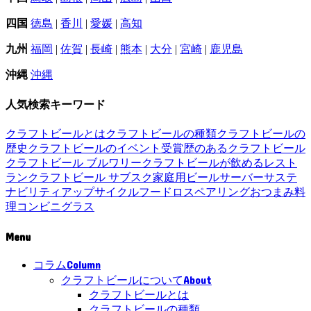
四国
徳島
|
香川
|
愛媛
|
高知
九州
福岡
|
佐賀
|
長崎
|
熊本
|
大分
|
宮崎
|
鹿児島
沖縄
沖縄
人気検索キーワード
クラフトビールとは
クラフトビールの種類
クラフトビールの
歴史
クラフトビールのイベント
受賞歴のあるクラフトビール
クラフトビール ブルワリー
クラフトビールが飲めるレスト
ラン
クラフトビール サブスク
家庭用ビールサーバー
サステ
ナビリティ
アップサイクル
フードロス
ペアリング
おつまみ
料
理
コンビニ
グラス
Menu
Column
コラム
About
クラフトビールについて
クラフトビールとは
クラフトビールの種類