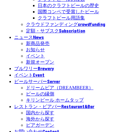
日本のクラフトビールの歴史
国際コンペで受賞したビール
クラフトビール用語集
crowdfunding
クラウドファンディング
Subscription
定額・サブスク
News
ニュース
新商品発売
お知らせ
イベント
新規オープン
Brewery
ブルワリー
Event
イベント
Server
ビールサーバー
ドリームビア（DREAMBEER）
ビールの縁側
キリンビール ホームタップ
Restaurant&Bar
レストラン・ビアバー
国内から探す
海外から探す
ビアガーデン
Contact
お問い合わせ