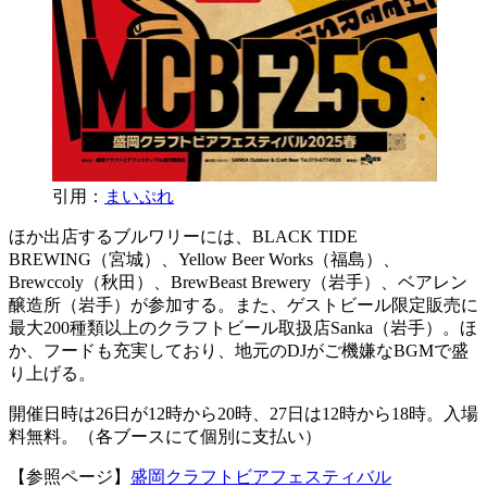
引用：
まいぷれ
ほか出店するブルワリーには、BLACK TIDE
BREWING（宮城）、Yellow Beer Works（福島）、
Brewccoly（秋田）、BrewBeast Brewery（岩手）、ベアレン
醸造所（岩手）が参加する。また、ゲストビール限定販売に
最大200種類以上のクラフトビール取扱店Sanka（岩手）。ほ
か、フードも充実しており、地元のDJがご機嫌なBGMで盛
り上げる。
開催日時は26日が12時から20時、27日は12時から18時。入場
料無料。（各ブースにて個別に支払い）
【参照ページ】
盛岡クラフトビアフェスティバル