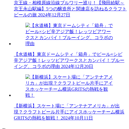
京王線・相模原線沿線ブルワリー巡り！【飛田給駅～
京王永山駅編】5つの醸造所と関連店を訪ねるクラフト
ビールの旅
2024年12月27日
【水道橋】東京ドームシティ「箱舟」でビール×シビ
辛アジア飯！レッツビアワークスとカンパイ！ブルー
イング、コラボの理由
2024年12月20日
【新横浜】スケート場に「アンテナアメリカ」が出
現？クラフトビール片手にアイスホッケーチーム横浜
GRITSの熱戦を観戦！
2024年10月11日