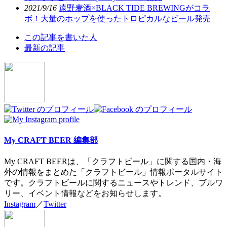
2021/9/16
遠野麦酒×BLACK TIDE BREWINGがコラ
ボ！大量のホップを使ったトロピカルなビール発売
The
この記事を書いた人
following
最新の記事
two
tabs
change
content
below.
My CRAFT BEER 編集部
My CRAFT BEERは、「クラフトビール」に関する国内・海
外の情報をまとめた「クラフトビール」情報ポータルサイト
です。クラフトビールに関するニュースやトレンド、ブルワ
リー、イベント情報などをお知らせします。
Instagram
／
Twitter