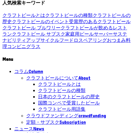
人気検索キーワード
クラフトビールとは
クラフトビールの種類
クラフトビールの
歴史
クラフトビールのイベント
受賞歴のあるクラフトビール
クラフトビール ブルワリー
クラフトビールが飲めるレスト
ラン
クラフトビール サブスク
家庭用ビールサーバー
サステ
ナビリティ
アップサイクル
フードロス
ペアリング
おつまみ
料
理
コンビニ
グラス
Menu
Column
コラム
About
クラフトビールについて
クラフトビールとは
クラフトビールの種類
日本のクラフトビールの歴史
国際コンペで受賞したビール
クラフトビール用語集
crowdfunding
クラウドファンディング
Subscription
定額・サブスク
News
ニュース