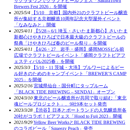
サクラタウンでクラフトビールフェス「SakuraTown
Brewers Fest 2026」を開催
2025/5/4
【5/10 京都】国内外21のクラフトビール醸造
所が集結する京都醸造10周年記念大型屋外イベント
「なみなみと」開催
2025/4/11
【5/28～6/1 埼玉・さいたま新都心】さいたま
新都心けやきひろばで日本最大級のクラフトビールの
祭典「けやきひろば春のビール祭り」を開催
2025/4/11
【4/26・27 岩手・盛岡】盛岡MOSSビル前
広場でクラフトビールイベント「盛岡クラフトビアフ
ェスティバル2025春」を開催
2025/3/3
【5/10・11 茨城・大洗】ブルワーによるビー
ル好きのためのキャンプイベント「BREWER’S CAMP
2025」を開催
2025/2/16
宮城県仙台・国分町にタップルーム
「BLACK TIDE BREWING – SENDAI」オープン
2024/3/10
東北のビール醸造所が共同で取り組む「東北
魂ビールプロジェクト」、9社9本セット発売
2023/3/28
【渋谷】日本とポートランドの人気醸造所各
20社がコラボ！ビアフェス「Hood to Fuji 2023」開催
2021/9/29
Yellow Beer WorksとBLACK TIDE BREWING
のコラボビール「Squeezy Peach」発売