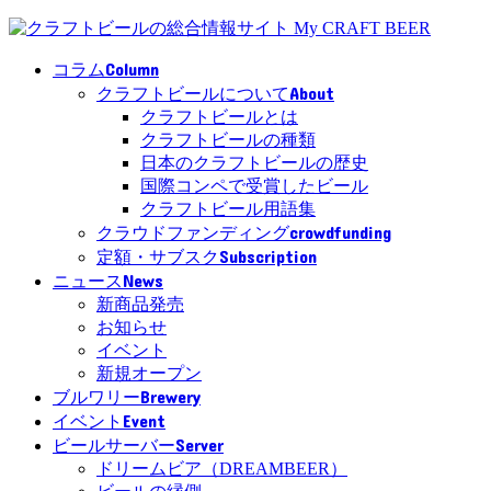
Column
コラム
About
クラフトビールについて
クラフトビールとは
クラフトビールの種類
日本のクラフトビールの歴史
国際コンペで受賞したビール
クラフトビール用語集
crowdfunding
クラウドファンディング
Subscription
定額・サブスク
News
ニュース
新商品発売
お知らせ
イベント
新規オープン
Brewery
ブルワリー
Event
イベント
Server
ビールサーバー
ドリームビア（DREAMBEER）