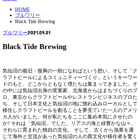
HOME
ブルワリー
Black Tide Brewing
2021.09.01
ブルワリー
Black Tide Brewing
気仙沼の復旧・復興の一助になればという想い、そして「ク
ラフトビールによるコミュニティーづくり」というキーワー
ドのもと、どこからともなく僕たちは集まってきました。そ
の中には気仙沼出身の実業家、北海道からはまちづくりのプ
ロ、東京からクラフトビールやレストランビジネスのプロた
ち、そして日本文化と気仙沼の地に惚れ込みローカルとして
移住しクラフトビールを創ることを夢見ていた一人のアメリ
カ人がいました。何が私たちをここに集め本気にさせたの
か? それは「気仙沼」でした。リアスの海と緑豊かな山々、
それらに育まれた独自の文化。 そして、古くから漁業を通
じて海外と交流があった気仙沼の人の異文化や移住者を驚く