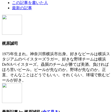
The
この記事を書いた人
following
最新の記事
two
tabs
change
content
below.
梶原誠司
1975年生まれ。神奈川県横浜市出身。好きなビールは横浜ス
タジアムのベイスターズラガー。好きな野球チームは横浜
DeNAベイスターズ。贔屓のチームが勝てば美酒。負ければ
ほろ苦いビール。ビールが先なのか。野球が先なのか。正
直、そんなことはどうでもいい。それくらい、球場で飲むビ
ールが好き。
最新記事 by 梶原誠司
(
全て見る
)