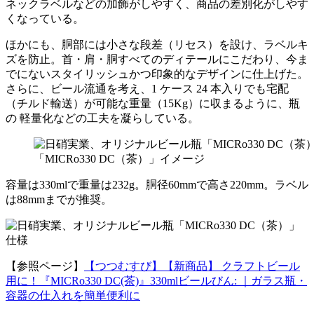
ネックラベルなどの加飾がしやすく、商品の差別化がしやす
くなっている。
ほかにも、胴部には小さな段差（リセス）を設け、ラベルキ
ズを防止。首・肩・胴すべてのディテールにこだわり、今ま
でにないスタイリッシュかつ印象的なデザインに仕上げた。
さらに、ビール流通を考え、1 ケース 24 本入りでも宅配
（チルド輸送）が可能な重量（15Kg）に収まるように、瓶
の 軽量化などの工夫を凝らしている。
「MICRo330 DC（茶）」イメージ
容量は330mlで重量は232g。胴径60mmで高さ220mm。ラベル
は88mmまでが推奨。
【参照ページ】
【つつむすび】【新商品】 クラフトビール
用に！『MICRo330 DC(茶)』330mlビールびん: ｜ガラス瓶・
容器の仕入れを簡単便利に