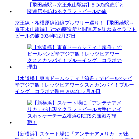
京王線・相模原線沿線ブルワリー巡り！【飛田給駅～
京王永山駅編】5つの醸造所と関連店を訪ねるクラフト
ビールの旅
2024年12月27日
【水道橋】東京ドームシティ「箱舟」でビール×シビ
辛アジア飯！レッツビアワークスとカンパイ！ブルー
イング、コラボの理由
2024年12月20日
【新横浜】スケート場に「アンテナアメリカ」が出