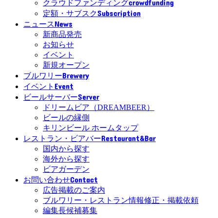
crowdfunding
クラウドファンディング
Subscription
定額・サブスク
News
ニュース
新商品発売
お知らせ
イベント
新規オープン
Brewery
ブルワリー
Event
イベント
Server
ビールサーバー
ドリームビア（DREAMBEER）
ビールの縁側
キリンビール ホームタップ
Restaurant&Bar
レストラン・ビアバー
国内から探す
海外から探す
ビアガーデン
Contact
お問い合わせ
広告掲載のご案内
ブルワリー・レストラン情報修正・掲載依頼
編集長候補募集