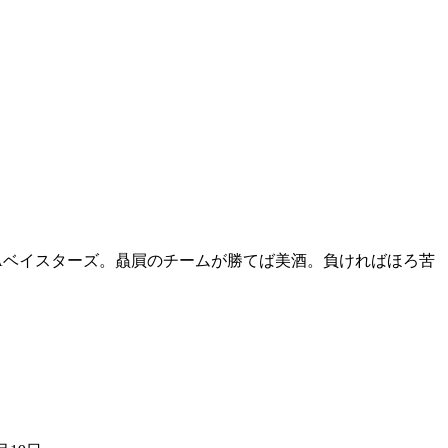
NAベイスターズ。贔屓のチームが勝てば美酒。負ければほろ苦
。