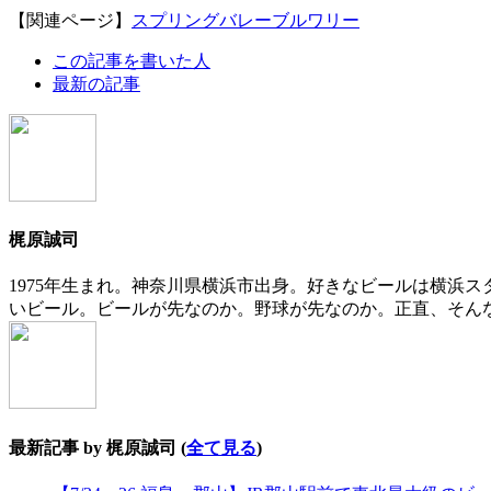
【関連ページ】
スプリングバレーブルワリー
The
この記事を書いた人
following
最新の記事
two
tabs
change
content
below.
梶原誠司
1975年生まれ。神奈川県横浜市出身。好きなビールは横浜
いビール。ビールが先なのか。野球が先なのか。正直、そん
最新記事 by 梶原誠司
(
全て見る
)