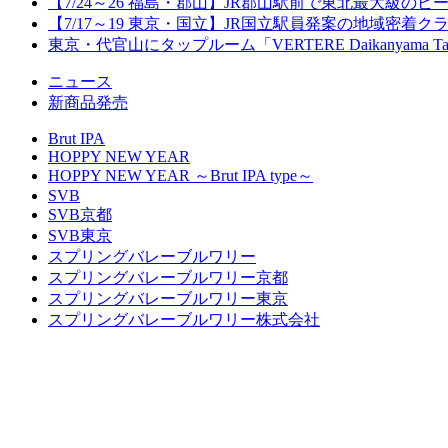
【7/24～26 福島・郡山】JR郡山駅前で東北最大級のビール
【7/17～19 東京・国立】JR国立駅員発案の地域密着
東京・代官山にタップルーム「VERTERE Daikanyama T
ニュース
新商品発売
Brut IPA
HOPPY NEW YEAR
HOPPY NEW YEAR ～Brut IPA type～
SVB
SVB京都
SVB東京
スプリングバレーブルワリー
スプリングバレーブルワリー京都
スプリングバレーブルワリー東京
スプリングバレーブルワリー株式会社