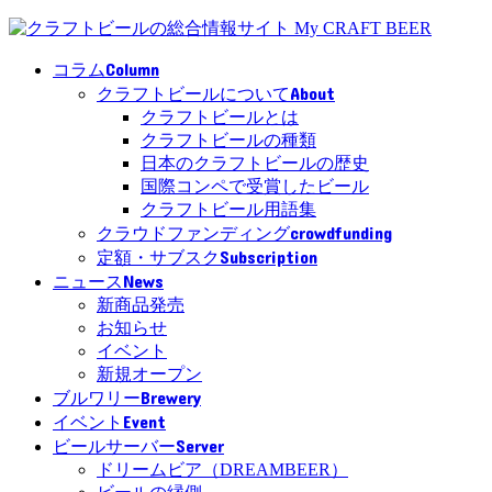
Column
コラム
About
クラフトビールについて
クラフトビールとは
クラフトビールの種類
日本のクラフトビールの歴史
国際コンペで受賞したビール
クラフトビール用語集
crowdfunding
クラウドファンディング
Subscription
定額・サブスク
News
ニュース
新商品発売
お知らせ
イベント
新規オープン
Brewery
ブルワリー
Event
イベント
Server
ビールサーバー
ドリームビア（DREAMBEER）