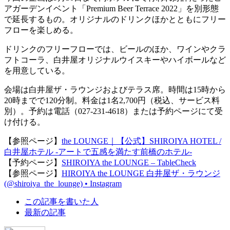
アガーデンイベント「Premium Beer Terrace 2022」を別形態
で延長するもの。オリジナルのドリンクほかとともにフリー
フローを楽しめる。
ドリンクのフリーフローでは、ビールのほか、ワインやクラ
フトコーラ、白井屋オリジナルウイスキーやハイボールなど
を用意している。
会場は白井屋ザ・ラウンジおよびテラス席。時間は15時から
20時までで120分制。料金は1名2,700円（税込、サービス料
別）。予約は電話（027-231-4618）または予約ページにて受
け付ける。
【参照ページ】
the LOUNGE｜【公式】SHIROIYA HOTEL /
白井屋ホテル -アートで五感を満たす前橋のホテル-
【予約ページ】
SHIROIYA the LOUNGE – TableCheck
【参照ページ】
HIROIYA the LOUNGE 白井屋ザ・ラウンジ
(@shiroiya_the_lounge) • Instagram
The
この記事を書いた人
following
最新の記事
two
tabs