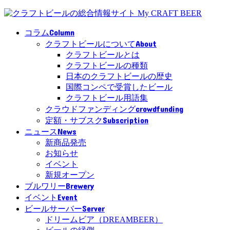
Column
コラム
About
クラフトビールについて
クラフトビールとは
クラフトビールの種類
日本のクラフトビールの歴史
国際コンペで受賞したビール
クラフトビール用語集
crowdfunding
クラウドファンディング
Subscription
定額・サブスク
News
ニュース
新商品発売
お知らせ
イベント
新規オープン
Brewery
ブルワリー
Event
イベント
Server
ビールサーバー
ドリームビア（DREAMBEER）