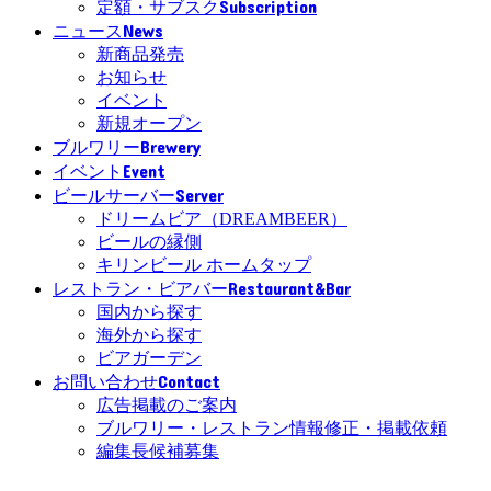
Subscription
定額・サブスク
News
ニュース
新商品発売
お知らせ
イベント
新規オープン
Brewery
ブルワリー
Event
イベント
Server
ビールサーバー
ドリームビア（DREAMBEER）
ビールの縁側
キリンビール ホームタップ
Restaurant&Bar
レストラン・ビアバー
国内から探す
海外から探す
ビアガーデン
Contact
お問い合わせ
広告掲載のご案内
ブルワリー・レストラン情報修正・掲載依頼
編集長候補募集