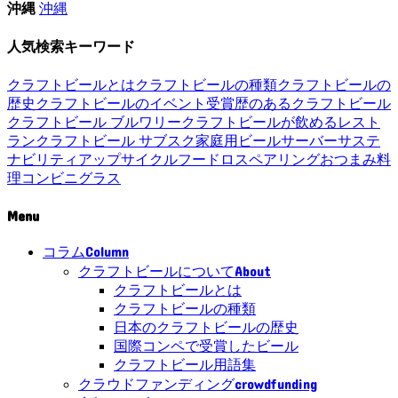
沖縄
沖縄
人気検索キーワード
クラフトビールとは
クラフトビールの種類
クラフトビールの
歴史
クラフトビールのイベント
受賞歴のあるクラフトビール
クラフトビール ブルワリー
クラフトビールが飲めるレスト
ラン
クラフトビール サブスク
家庭用ビールサーバー
サステ
ナビリティ
アップサイクル
フードロス
ペアリング
おつまみ
料
理
コンビニ
グラス
Menu
Column
コラム
About
クラフトビールについて
クラフトビールとは
クラフトビールの種類
日本のクラフトビールの歴史
国際コンペで受賞したビール
クラフトビール用語集
crowdfunding
クラウドファンディング