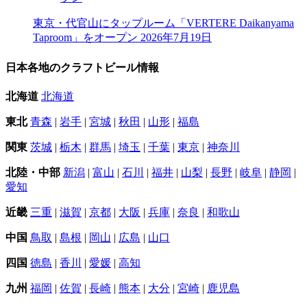
東京・代官山にタップルーム「VERTERE Daikanyama
Taproom」をオープン
2026年7月19日
日本各地のクラフトビール情報
北海道
北海道
東北
青森
|
岩手
|
宮城
|
秋田
|
山形
|
福島
関東
茨城
|
栃木
|
群馬
|
埼玉
|
千葉
|
東京
|
神奈川
北陸・中部
新潟
|
富山
|
石川
|
福井
|
山梨
|
長野
|
岐阜
|
静岡
|
愛知
近畿
三重
|
滋賀
|
京都
|
大阪
|
兵庫
|
奈良
|
和歌山
中国
鳥取
|
島根
|
岡山
|
広島
|
山口
四国
徳島
|
香川
|
愛媛
|
高知
九州
福岡
|
佐賀
|
長崎
|
熊本
|
大分
|
宮崎
|
鹿児島