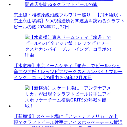
京王線・相模原線沿線ブルワリー巡り！【飛田給駅～
京王永山駅編】5つの醸造所と関連店を訪ねるクラフト
ビールの旅
2024年12月27日
【水道橋】東京ドームシティ「箱舟」でビール×シビ
辛アジア飯！レッツビアワークスとカンパイ！ブルー
イング、コラボの理由
2024年12月20日
【新横浜】スケート場に「アンテナアメリカ」が出
現？クラフトビール片手にアイスホッケーチーム横浜