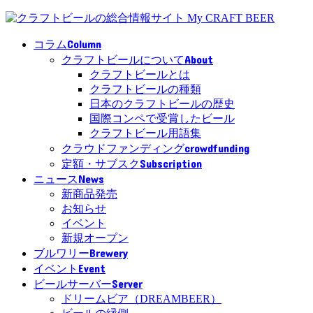
Column
コラム
About
クラフトビールについて
クラフトビールとは
クラフトビールの種類
日本のクラフトビールの歴史
国際コンペで受賞したビール
クラフトビール用語集
crowdfunding
クラウドファンディング
Subscription
定額・サブスク
News
ニュース
新商品発売
お知らせ
イベント
新規オープン
Brewery
ブルワリー
Event
イベント
Server
ビールサーバー
ドリームビア（DREAMBEER）