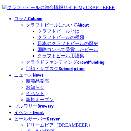
Column
コラム
About
クラフトビールについて
クラフトビールとは
クラフトビールの種類
日本のクラフトビールの歴史
国際コンペで受賞したビール
クラフトビール用語集
crowdfunding
クラウドファンディング
Subscription
定額・サブスク
News
ニュース
新商品発売
お知らせ
イベント
新規オープン
Brewery
ブルワリー
Event
イベント
Server
ビールサーバー
ドリームビア（DREAMBEER）