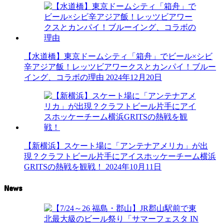
【水道橋】東京ドームシティ「箱舟」でビール×シビ
辛アジア飯！レッツビアワークスとカンパイ！ブルー
イング、コラボの理由
2024年12月20日
【新横浜】スケート場に「アンテナアメリカ」が出
現？クラフトビール片手にアイスホッケーチーム横浜
GRITSの熱戦を観戦！
2024年10月11日
News