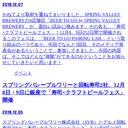
2018.12.07
かねてより取材を重ねてまいりました、SPRING VALLEY
BREWERYの4店舗目「BEER TO GO by SPRING VALLEY
BREWERY」が、面白い試みに挑みます。その名も、「寿司
×クラフトビールフェス」！12月8、9日の2日間で開催され
るこのフェスは、「BEER TO GO PAIRING LAB.」という取
り組みの一つであり、今回でなんと5回目。そのメディア発
表会があるということで、参加してきました。今回の内容
は、そこではどんな“体験”ができるのかということをお知ら
せしていきたいと思います！
イベント
スプリングバレーブルワリーと回転寿司2社、12月
8日・9日に銀座で「寿司×クラフトビールフェス」
開催
2018.12.05
スプリングバレーブルワリー株式会社（SVB）とグルメ回転