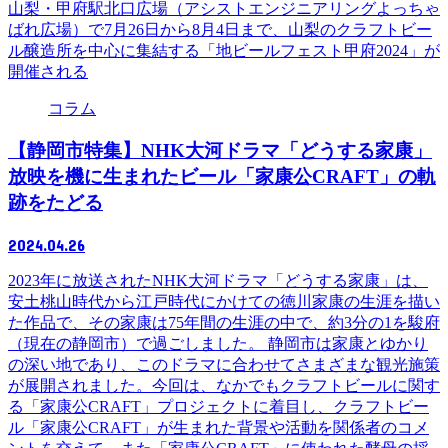
山梨・甲府駅北口広場（アシストエンジニアリングよっちゃ
ばれ広場）で7月26日から8月4日まで、山梨のクラフトビー
ル醸造所を中心に集結する「地ビールフェスト甲府2024」が
開催される
コラム
【静岡市特集】NHK大河ドラマ「どうする家康」
放映を機に生まれたビール「家康公CRAFT」の軌
跡をたどる
2024.04.26
2023年に放送されたNHK大河ドラマ「どうする家康」は、
安土桃山時代から江戸時代にかけての徳川家康の生涯を描い
た作品で、その家康は75年間の生涯の中で、約3分の1を駿府
（現在の静岡市）で過ごしました。 静岡市は家康とゆかり
の深い地であり、このドラマに合わせてさまざまな観光施策
が展開されました。今回は、なかでもクラフトビールに関す
る「家康公CRAFT」プロジェクトに着目し、クラフトビー
ル「家康公CRAFT」が生まれた背景や活動を関係者のコメ