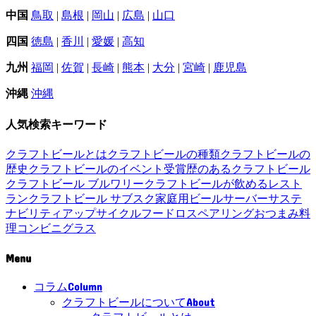
中国
鳥取
|
島根
|
岡山
|
広島
|
山口
四国
徳島
|
香川
|
愛媛
|
高知
九州
福岡
|
佐賀
|
長崎
|
熊本
|
大分
|
宮崎
|
鹿児島
沖縄
沖縄
人気検索キーワード
クラフトビールとは
クラフトビールの種類
クラフトビールの
歴史
クラフトビールのイベント
受賞歴のあるクラフトビール
クラフトビール ブルワリー
クラフトビールが飲めるレスト
ラン
クラフトビール サブスク
家庭用ビールサーバー
サステ
ナビリティ
アップサイクル
フードロス
ペアリング
おつまみ
料
理
コンビニ
グラス
Menu
Column
コラム
About
クラフトビールについて