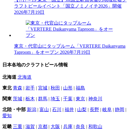
ラフトビールイベント「国立ノミノイチ2026」開催
2026年7月19日
東京・代官山にタップルーム「VERTERE Daikanyama
Taproom」をオープン
2026年7月19日
日本各地のクラフトビール情報
北海道
北海道
東北
青森
|
岩手
|
宮城
|
秋田
|
山形
|
福島
関東
茨城
|
栃木
|
群馬
|
埼玉
|
千葉
|
東京
|
神奈川
北陸・中部
新潟
|
富山
|
石川
|
福井
|
山梨
|
長野
|
岐阜
|
静岡
|
愛知
近畿
三重
|
滋賀
|
京都
|
大阪
|
兵庫
|
奈良
|
和歌山