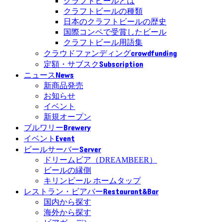
クラフトビールとは
クラフトビールの種類
日本のクラフトビールの歴史
国際コンペで受賞したビール
クラフトビール用語集
crowdfunding
クラウドファンディング
Subscription
定額・サブスク
News
ニュース
新商品発売
お知らせ
イベント
新規オープン
Brewery
ブルワリー
Event
イベント
Server
ビールサーバー
ドリームビア（DREAMBEER）
ビールの縁側
キリンビール ホームタップ
Restaurant&Bar
レストラン・ビアバー
国内から探す
海外から探す