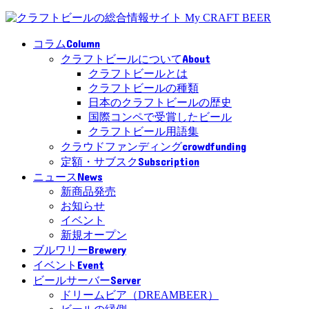
Column
コラム
About
クラフトビールについて
クラフトビールとは
クラフトビールの種類
日本のクラフトビールの歴史
国際コンペで受賞したビール
クラフトビール用語集
crowdfunding
クラウドファンディング
Subscription
定額・サブスク
News
ニュース
新商品発売
お知らせ
イベント
新規オープン
Brewery
ブルワリー
Event
イベント
Server
ビールサーバー
ドリームビア（DREAMBEER）