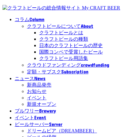
Column
コラム
About
クラフトビールについて
クラフトビールとは
クラフトビールの種類
日本のクラフトビールの歴史
国際コンペで受賞したビール
クラフトビール用語集
crowdfunding
クラウドファンディング
Subscription
定額・サブスク
News
ニュース
新商品発売
お知らせ
イベント
新規オープン
Brewery
ブルワリー
Event
イベント
Server
ビールサーバー
ドリームビア（DREAMBEER）