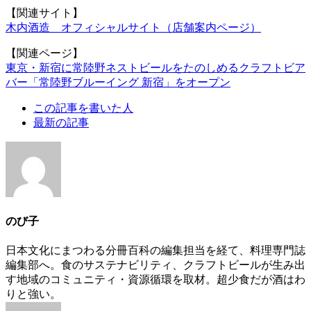
【関連サイト】
木内酒造 オフィシャルサイト（店舗案内ページ）
【関連ページ】
東京・新宿に常陸野ネストビールをたのしめるクラフトビア
バー「常陸野ブルーイング 新宿」をオープン
The
この記事を書いた人
following
最新の記事
two
tabs
change
content
below.
のび子
日本文化にまつわる分冊百科の編集担当を経て、料理専門誌
編集部へ。食のサステナビリティ、クラフトビールが生み出
す地域のコミュニティ・資源循環を取材。超少食だが酒はわ
りと強い。