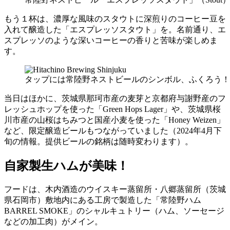
もう１杯は、濃厚な風味のスタウトに深煎りのコーヒー豆を
入れて醸造した「エスプレッソスタウト」を。名前通り、エ
スプレッソのような深いコーヒーの香りと苦味が楽しめま
す。
タップには常陸野ネストビールのシンボル、ふくろう！
当日はほかに、茨城県那珂市産の麦芽と京都府与謝野産のフ
レッシュホップを使った「Green Hops Lager」や、茨城県桜
川市産の山桜はちみつと国産小麦を使った「Honey Weizen」
など、限定醸造ビールもつながっていました（2024年4月下
旬の情報。提供ビールの銘柄は随時変わります）。
自家製生ハムが美味！
フードは、木内酒造のウイスキー蒸留所・八郷蒸留所（茨城
県石岡市）敷地内にある工房で製造した「常陸野ハム
BARREL SMOKE」のシャルキュトリー（ハム、ソーセージ
などの加工肉）がメイン。