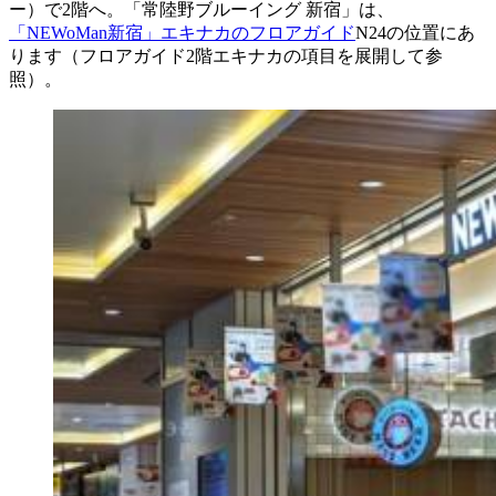
ー）で2階へ。「常陸野ブルーイング 新宿」は、
「NEWoMan新宿」エキナカのフロアガイド
N24の位置にあ
ります（フロアガイド2階エキナカの項目を展開して参
照）。