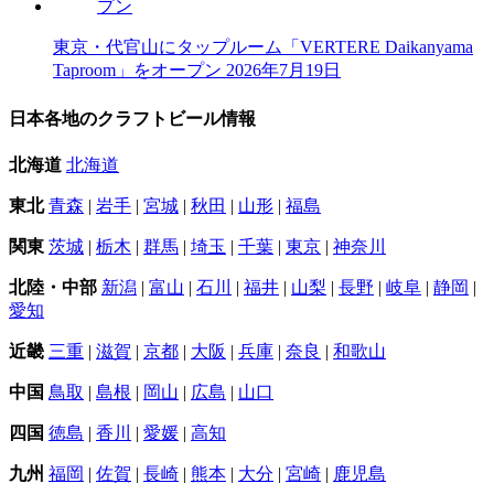
東京・代官山にタップルーム「VERTERE Daikanyama
Taproom」をオープン
2026年7月19日
日本各地のクラフトビール情報
北海道
北海道
東北
青森
|
岩手
|
宮城
|
秋田
|
山形
|
福島
関東
茨城
|
栃木
|
群馬
|
埼玉
|
千葉
|
東京
|
神奈川
北陸・中部
新潟
|
富山
|
石川
|
福井
|
山梨
|
長野
|
岐阜
|
静岡
|
愛知
近畿
三重
|
滋賀
|
京都
|
大阪
|
兵庫
|
奈良
|
和歌山
中国
鳥取
|
島根
|
岡山
|
広島
|
山口
四国
徳島
|
香川
|
愛媛
|
高知
九州
福岡
|
佐賀
|
長崎
|
熊本
|
大分
|
宮崎
|
鹿児島