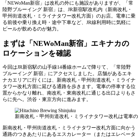
「NEWoMan新宿」は改札の外にも施設がありますが、「常
陸野ブルーイング 新宿」は、JR新宿駅改札内（新南改札・
甲州街道改札・ミライナタワー改札方面）のお店。電車に乗
る前後や乗り換え時・途中下車など、JR線利用時に気軽に
ビールが飲めるのが魅力。
まずは「NEWoMan新宿」エキナカの
ロケーションを確認
今回はJR新宿駅の山手線14番線ホームで降りて、「常陸野
ブルーイング 新宿」にアクセスしました。店舗があるエキ
ナカエリアに行くには、新南改札・甲州街道改札・ミライナ
タワー改札方面に延びる通路を歩きます。電車の停車する位
置からかなり離れ、南改札・東南改札に通じる出口よりもさ
らに先へ。渋谷・東京方向に進みます。
新南改札・甲州街道改札・ミライナタワー改札は電車の
新南改札・甲州街道改札・ミライナタワー改札方面に向かう
通路のつきあたりにあるエスカレーター（またはエレベータ