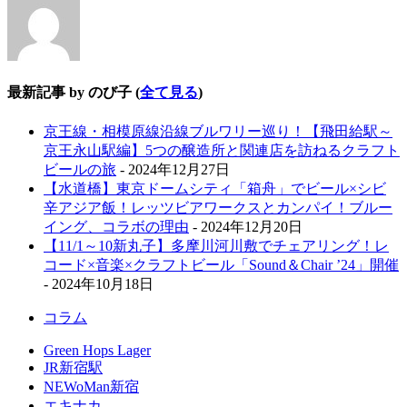
最新記事 by のび子
(
全て見る
)
京王線・相模原線沿線ブルワリー巡り！【飛田給駅～
京王永山駅編】5つの醸造所と関連店を訪ねるクラフト
ビールの旅
- 2024年12月27日
【水道橋】東京ドームシティ「箱舟」でビール×シビ
辛アジア飯！レッツビアワークスとカンパイ！ブルー
イング、コラボの理由
- 2024年12月20日
【11/1～10新丸子】多摩川河川敷でチェアリング！レ
コード×音楽×クラフトビール「Sound＆Chair ’24」開催
- 2024年10月18日
コラム
Green Hops Lager
JR新宿駅
NEWoMan新宿
エキナカ