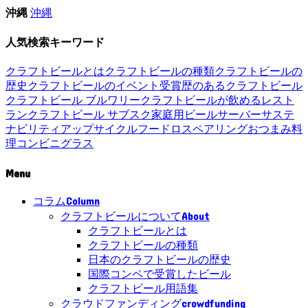
沖縄
沖縄
人気検索キーワード
クラフトビールとは
クラフトビールの種類
クラフトビールの
歴史
クラフトビールのイベント
受賞歴のあるクラフトビール
クラフトビール ブルワリー
クラフトビールが飲めるレスト
ラン
クラフトビール サブスク
家庭用ビールサーバー
サステ
ナビリティ
アップサイクル
フードロス
ペアリング
おつまみ
料
理
コンビニ
グラス
Menu
Column
コラム
About
クラフトビールについて
クラフトビールとは
クラフトビールの種類
日本のクラフトビールの歴史
国際コンペで受賞したビール
クラフトビール用語集
crowdfunding
クラウドファンディング