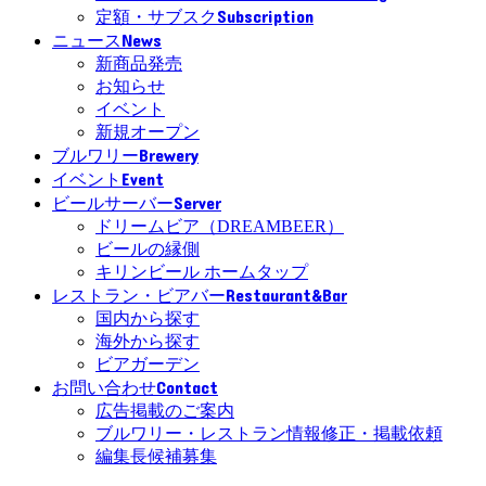
Subscription
定額・サブスク
News
ニュース
新商品発売
お知らせ
イベント
新規オープン
Brewery
ブルワリー
Event
イベント
Server
ビールサーバー
ドリームビア（DREAMBEER）
ビールの縁側
キリンビール ホームタップ
Restaurant&Bar
レストラン・ビアバー
国内から探す
海外から探す
ビアガーデン
Contact
お問い合わせ
広告掲載のご案内
ブルワリー・レストラン情報修正・掲載依頼
編集長候補募集