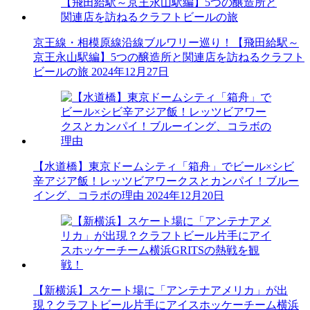
京王線・相模原線沿線ブルワリー巡り！【飛田給駅～
京王永山駅編】5つの醸造所と関連店を訪ねるクラフト
ビールの旅
2024年12月27日
【水道橋】東京ドームシティ「箱舟」でビール×シビ
辛アジア飯！レッツビアワークスとカンパイ！ブルー
イング、コラボの理由
2024年12月20日
【新横浜】スケート場に「アンテナアメリカ」が出
現？クラフトビール片手にアイスホッケーチーム横浜