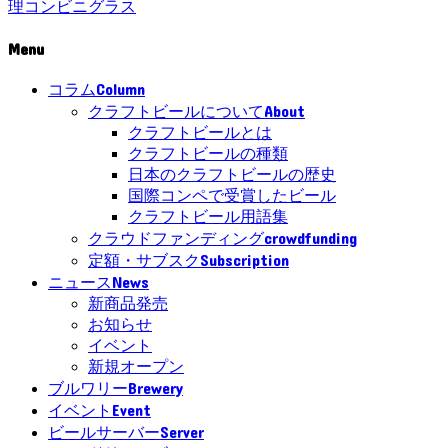
理
コンビニ
グラス
Menu
Column
コラム
About
クラフトビールについて
クラフトビールとは
クラフトビールの種類
日本のクラフトビールの歴史
国際コンペで受賞したビール
クラフトビール用語集
crowdfunding
クラウドファンディング
Subscription
定額・サブスク
News
ニュース
新商品発売
お知らせ
イベント
新規オープン
Brewery
ブルワリー
Event
イベント
Server
ビールサーバー