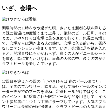
いざ、会場へ
開場時間の11時をやや過ぎた頃、さいたま新都心駅を降りる
と既に気温は30度近くまで上昇し、絶好のビール日和。その
まま、けやきひろば広場に足を進めて行くと、気温にも増し
て、会場からは湧き出る人の熱気。会場に入る前から、否応
なしにテンションが高まります。いざ、会場に足を踏み入れ
ると、開場直後にもかかわらず、多くの人がビニールシート
を敷き、既に宴もたけなわ。最高の天候の中、多くの方がク
ラフトビールを楽しんでいます。
17回目を迎えた今回の「けやきひろば 春のビールまつり」
は、全国のブルワリー、飲食店、そして海外ビールのインポ
ーター等が77のブースを連ね、定番ビールだけではなく、こ
のイベント用に醸造された限定ビールなどを用意して、イベ
ント参加者に１つ１つ丁寧にサーブしています。人気のブル
ワリーには長蛇の列が出来き、クラフトビールの人気の高ま