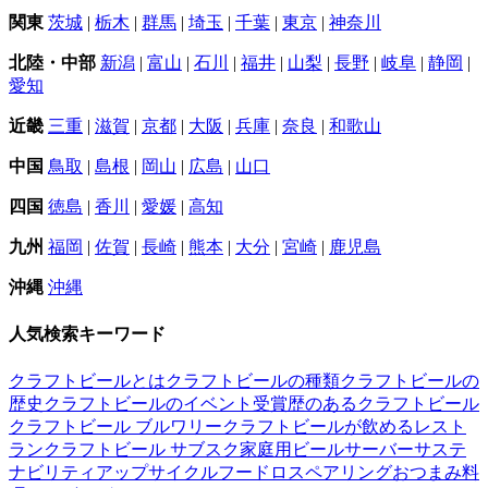
関東
茨城
|
栃木
|
群馬
|
埼玉
|
千葉
|
東京
|
神奈川
北陸・中部
新潟
|
富山
|
石川
|
福井
|
山梨
|
長野
|
岐阜
|
静岡
|
愛知
近畿
三重
|
滋賀
|
京都
|
大阪
|
兵庫
|
奈良
|
和歌山
中国
鳥取
|
島根
|
岡山
|
広島
|
山口
四国
徳島
|
香川
|
愛媛
|
高知
九州
福岡
|
佐賀
|
長崎
|
熊本
|
大分
|
宮崎
|
鹿児島
沖縄
沖縄
人気検索キーワード
クラフトビールとは
クラフトビールの種類
クラフトビールの
歴史
クラフトビールのイベント
受賞歴のあるクラフトビール
クラフトビール ブルワリー
クラフトビールが飲めるレスト
ラン
クラフトビール サブスク
家庭用ビールサーバー
サステ
ナビリティ
アップサイクル
フードロス
ペアリング
おつまみ
料