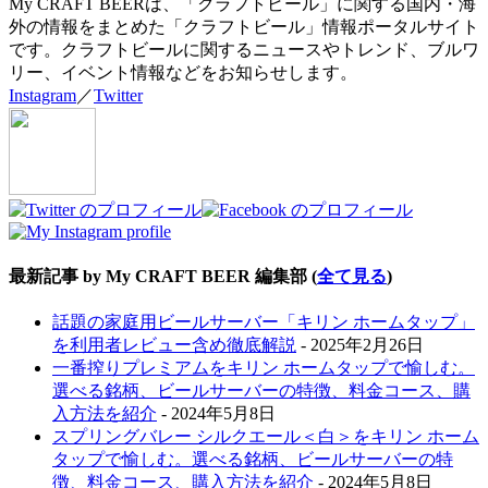
My CRAFT BEERは、「クラフトビール」に関する国内・海
外の情報をまとめた「クラフトビール」情報ポータルサイト
です。クラフトビールに関するニュースやトレンド、ブルワ
リー、イベント情報などをお知らせします。
Instagram
／
Twitter
最新記事 by My CRAFT BEER 編集部
(
全て見る
)
話題の家庭用ビールサーバー「キリン ホームタップ」
を利用者レビュー含め徹底解説
- 2025年2月26日
一番搾りプレミアムをキリン ホームタップで愉しむ。
選べる銘柄、ビールサーバーの特徴、料金コース、購
入方法を紹介
- 2024年5月8日
スプリングバレー シルクエール＜白＞をキリン ホーム
タップで愉しむ。選べる銘柄、ビールサーバーの特
徴、料金コース、購入方法を紹介
- 2024年5月8日