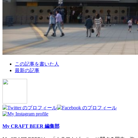
The
この記事を書いた人
following
最新の記事
two
tabs
change
content
below.
My CRAFT BEER 編集部