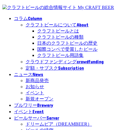
Column
コラム
About
クラフトビールについて
クラフトビールとは
クラフトビールの種類
日本のクラフトビールの歴史
国際コンペで受賞したビール
クラフトビール用語集
crowdfunding
クラウドファンディング
Subscription
定額・サブスク
News
ニュース
新商品発売
お知らせ
イベント
新規オープン
Brewery
ブルワリー
Event
イベント
Server
ビールサーバー
ドリームビア（DREAMBEER）