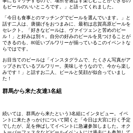
事にもマッチするので、場所を選ばず楽しむことができるの
もビールのいいところです。」と語ってくれました。
「今日も食事とのマッチングでビールを選んでいます。」と
話す二人は、唐揚げをおつまみに、最初は志賀高原ビールを
セレクト。「好きなビールは、ヴァイツェンと苦めのビー
ル！」と好みは別々。自分の好みのビールを見つけることが
できるのも、80近いブルワリーが揃っているこのイベントな
らではです。
お目当てのビールは「インスタグラムで、たくさん写真がア
ップされているブルワリー。美味しそうなので、今から楽し
みです！」と話すお二人、ビールと笑顔が似合っていまし
た！
群馬から来た友達3名組
続いては、群馬から来たという3名組にインタビュー。イベ
ントに来たきっかけについて聞くと「今日は大宮に行く予定
でしたが、足を伸ばしてイベントに急遽参加しました。オク
トーバーフェスタなどビールイベントには過去にも参加して