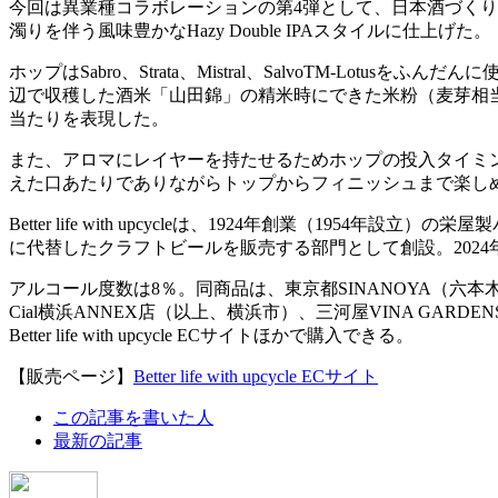
今回は異業種コラボレーションの第4弾として、日本酒づくりの
濁りを伴う風味豊かなHazy Double IPAスタイルに仕上げた。
ホップはSabro、Strata、Mistral、SalvoTM-L
辺で収穫した酒米「山田錦」の精米時にできた米粉（麦芽相当
当たりを表現した。
また、アロマにレイヤーを持たせるためホップの投入タイミ
えた口あたりでありながらトップからフィニッシュまで楽し
Better life with upcycleは、1924年創業（
に代替したクラフトビールを販売する部門として創設。202
アルコール度数は8％。同商品は、東京都SINANOYA（六
Cial横浜ANNEX店（以上、横浜市）、三河屋VINA GARDE
Better life with upcycle ECサイトほかで購入できる。
【販売ページ】
Better life with upcycle ECサイト
The
この記事を書いた人
following
最新の記事
two
tabs
change