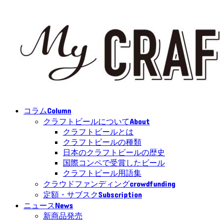
Column
コラム
About
クラフトビールについて
クラフトビールとは
クラフトビールの種類
日本のクラフトビールの歴史
国際コンペで受賞したビール
クラフトビール用語集
crowdfunding
クラウドファンディング
Subscription
定額・サブスク
News
ニュース
新商品発売