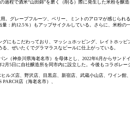
過程で酒米“山田錦”を磨く（削る）際に発生した米粉を醸造に使
otusをふんだんに使用。グレープフルーツ、ベリー、ミントのアロマが
量：約12.5％）もアップサイクルしている。さらに、米粉の
ングにもこだわっており、マッシュホッピング、レイトホッピ
める、ぜいたくでグラマラスなビールに仕上がっている。
1954年設立）の栄屋製パン（神奈川県海老名市）を母体とし、2022年
4年2月5日に自社醸造所を同市内に設立した。今後もコラボレ
本木ヒルズ店、野沢店、目黒店、新宿店、武蔵小山店、ワイン館、
NS PARCH店（海老名市）、