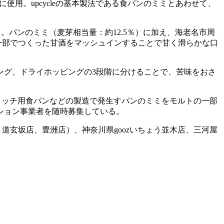
用。upcycleの基本製法である食パンのミミとあわせて、
感じられる。パンのミミ（麦芽相当量：約12.5％）に加え、海老名市周
一部でつくった甘酒をマッシュインすることで甘く滑らかな口
ング、ドライホッピングの3段階に分けることで、苦味をおさ
6月からサンドイッチ用食パンなどの製造で発生すパンのミミをモルトの一部
ーション事業者を随時募集している。
道玄坂店、豊洲店）、神奈川県goozいちょう並木店、三河屋