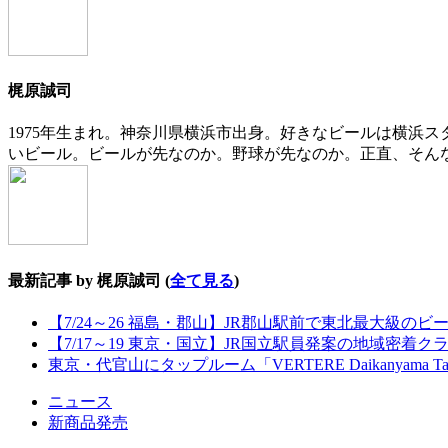
content
below.
梶原誠司
1975年生まれ。神奈川県横浜市出身。好きなビールは横浜
いビール。ビールが先なのか。野球が先なのか。正直、そん
最新記事 by 梶原誠司
(
全て見る
)
【7/24～26 福島・郡山】JR郡山駅前で東北最大級のビール
【7/17～19 東京・国立】JR国立駅員発案の地域密着
東京・代官山にタップルーム「VERTERE Daikanyama T
ニュース
新商品発売