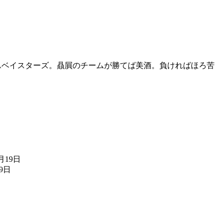
NAベイスターズ。贔屓のチームが勝てば美酒。負ければほろ苦
。
7月19日
19日