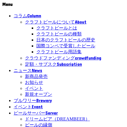
Menu
Column
コラム
About
クラフトビールについて
クラフトビールとは
クラフトビールの種類
日本のクラフトビールの歴史
国際コンペで受賞したビール
クラフトビール用語集
crowdfunding
クラウドファンディング
Subscription
定額・サブスク
News
ニュース
新商品発売
お知らせ
イベント
新規オープン
Brewery
ブルワリー
Event
イベント
Server
ビールサーバー
ドリームビア（DREAMBEER）
ビールの縁側