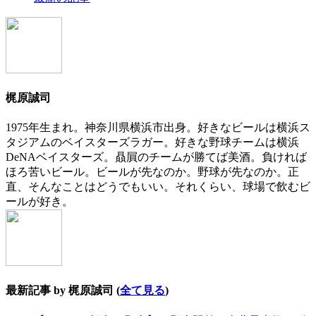
two
tabs
change
content
below.
梶原誠司
1975年生まれ。神奈川県横浜市出身。好きなビールは横浜ス
タジアムのベイスターズラガー。好きな野球チームは横浜
DeNAベイスターズ。贔屓のチームが勝てば美酒。負ければ
ほろ苦いビール。ビールが先なのか。野球が先なのか。正
直、そんなことはどうでもいい。それくらい、球場で飲むビ
ールが好き。
最新記事 by 梶原誠司
(
全て見る
)