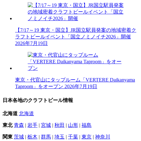
【7/17～19 東京・国立】JR国立駅員発案の地域密着ク
ラフトビールイベント「国立ノミノイチ2026」開催
2026年7月19日
東京・代官山にタップルーム「VERTERE Daikanyama
Taproom」をオープン
2026年7月19日
日本各地のクラフトビール情報
北海道
北海道
東北
青森
|
岩手
|
宮城
|
秋田
|
山形
|
福島
関東
茨城
|
栃木
|
群馬
|
埼玉
|
千葉
|
東京
|
神奈川