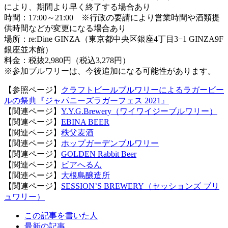
により、期間より早く終了する場合あり
時間：17:00～21:00 ※行政の要請により営業時間や酒類提
供時間などが変更になる場合あり
場所：re:Dine GINZA（東京都中央区銀座4丁目3−1 GINZA9F
銀座並木館）
料金：税抜2,980円（税込3,278円）
※参加ブルワリーは、今後追加になる可能性があります。
【参照ページ】
クラフトビールブルワリーによるラガービー
ルの祭典『ジャパニーズラガーフェス 2021』
【関連ページ】
Y.Y.G.Brewery（ワイワイジーブルワリー）
【関連ページ】
EBINA BEER
【関連ページ】
秩父麦酒
【関連ページ】
ホップガーデンブルワリー
【関連ページ】
GOLDEN Rabbit Beer
【関連ページ】
ビアへるん
【関連ページ】
大根島醸造所
【関連ページ】
SESSION’S BREWERY（セッションズ ブリ
ュワリー）
The
この記事を書いた人
following
最新の記事