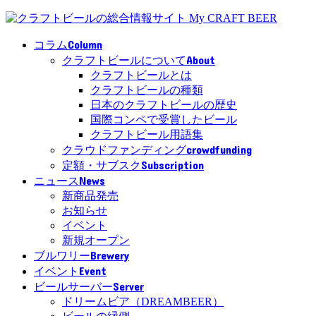
Column
コラム
About
クラフトビールについて
クラフトビールとは
クラフトビールの種類
日本のクラフトビールの歴史
国際コンペで受賞したビール
クラフトビール用語集
crowdfunding
クラウドファンディング
Subscription
定額・サブスク
News
ニュース
新商品発売
お知らせ
イベント
新規オープン
Brewery
ブルワリー
Event
イベント
Server
ビールサーバー
ドリームビア（DREAMBEER）