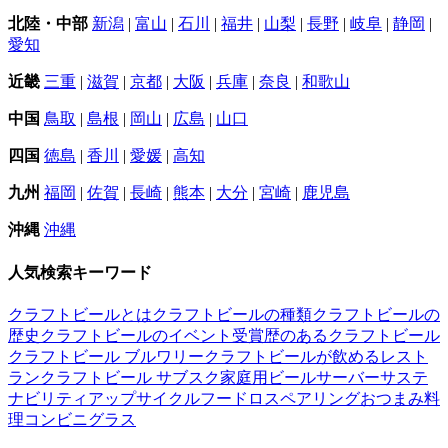
北陸・中部
新潟
|
富山
|
石川
|
福井
|
山梨
|
長野
|
岐阜
|
静岡
|
愛知
近畿
三重
|
滋賀
|
京都
|
大阪
|
兵庫
|
奈良
|
和歌山
中国
鳥取
|
島根
|
岡山
|
広島
|
山口
四国
徳島
|
香川
|
愛媛
|
高知
九州
福岡
|
佐賀
|
長崎
|
熊本
|
大分
|
宮崎
|
鹿児島
沖縄
沖縄
人気検索キーワード
クラフトビールとは
クラフトビールの種類
クラフトビールの
歴史
クラフトビールのイベント
受賞歴のあるクラフトビール
クラフトビール ブルワリー
クラフトビールが飲めるレスト
ラン
クラフトビール サブスク
家庭用ビールサーバー
サステ
ナビリティ
アップサイクル
フードロス
ペアリング
おつまみ
料
理
コンビニ
グラス