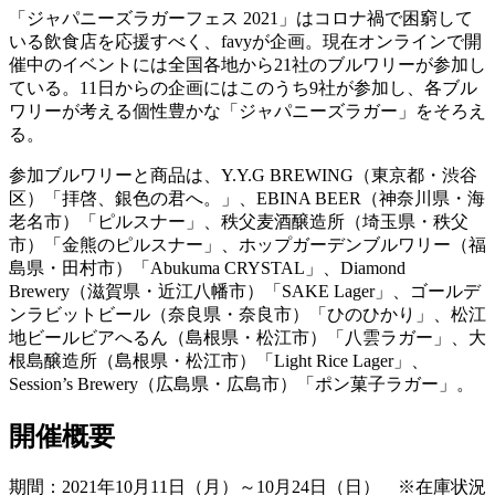
「ジャパニーズラガーフェス 2021」はコロナ禍で困窮して
いる飲食店を応援すべく、favyが企画。現在オンラインで開
催中のイベントには全国各地から21社のブルワリーが参加し
ている。11日からの企画にはこのうち9社が参加し、各ブル
ワリーが考える個性豊かな「ジャパニーズラガー」をそろえ
る。
参加ブルワリーと商品は、Y.Y.G BREWING（東京都・渋谷
区）「拝啓、銀色の君へ。」、EBINA BEER（神奈川県・海
老名市）「ピルスナー」、秩父麦酒醸造所（埼玉県・秩父
市）「金熊のピルスナー」、ホップガーデンブルワリー（福
島県・田村市）「Abukuma CRYSTAL」、Diamond
Brewery（滋賀県・近江八幡市）「SAKE Lager」、ゴールデ
ンラビットビール（奈良県・奈良市）「ひのひかり」、松江
地ビールビアへるん（島根県・松江市）「八雲ラガー」、大
根島醸造所（島根県・松江市）「Light Rice Lager」、
Session’s Brewery（広島県・広島市）「ポン菓子ラガー」。
開催概要
期間：2021年10月11日（月）～10月24日（日） ※在庫状況