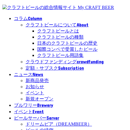
Column
コラム
About
クラフトビールについて
クラフトビールとは
クラフトビールの種類
日本のクラフトビールの歴史
国際コンペで受賞したビール
クラフトビール用語集
crowdfunding
クラウドファンディング
Subscription
定額・サブスク
News
ニュース
新商品発売
お知らせ
イベント
新規オープン
Brewery
ブルワリー
Event
イベント
Server
ビールサーバー
ドリームビア（DREAMBEER）