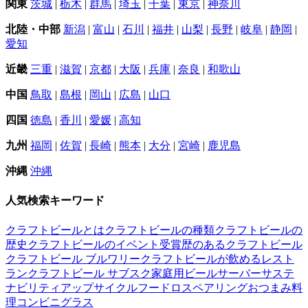
関東
茨城
|
栃木
|
群馬
|
埼玉
|
千葉
|
東京
|
神奈川
北陸・中部
新潟
|
富山
|
石川
|
福井
|
山梨
|
長野
|
岐阜
|
静岡
|
愛知
近畿
三重
|
滋賀
|
京都
|
大阪
|
兵庫
|
奈良
|
和歌山
中国
鳥取
|
島根
|
岡山
|
広島
|
山口
四国
徳島
|
香川
|
愛媛
|
高知
九州
福岡
|
佐賀
|
長崎
|
熊本
|
大分
|
宮崎
|
鹿児島
沖縄
沖縄
人気検索キーワード
クラフトビールとは
クラフトビールの種類
クラフトビールの
歴史
クラフトビールのイベント
受賞歴のあるクラフトビール
クラフトビール ブルワリー
クラフトビールが飲めるレスト
ラン
クラフトビール サブスク
家庭用ビールサーバー
サステ
ナビリティ
アップサイクル
フードロス
ペアリング
おつまみ
料
理
コンビニ
グラス