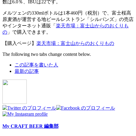
数は6.0％、IBUは22です。
メルツェンの330mlボトルは1本460円（税別）で、富士桜高
原麦酒が運営する地ビールレストラン「シルバンズ」の売店
やインターネット通販「
楽天市場：富士山からのおくりも
の
」で購入できます。
【購入ページ】
楽天市場：富士山からのおくりもの
The following two tabs change content below.
この記事を書いた人
最新の記事
My CRAFT BEER 編集部