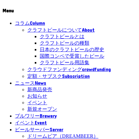
Menu
Column
コラム
About
クラフトビールについて
クラフトビールとは
クラフトビールの種類
日本のクラフトビールの歴史
国際コンペで受賞したビール
クラフトビール用語集
crowdfunding
クラウドファンディング
Subscription
定額・サブスク
News
ニュース
新商品発売
お知らせ
イベント
新規オープン
Brewery
ブルワリー
Event
イベント
Server
ビールサーバー
ドリームビア（DREAMBEER）