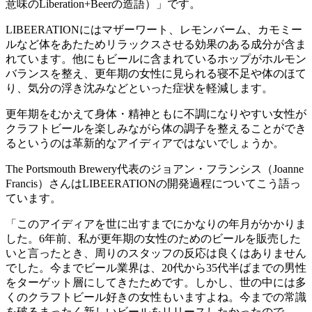
意味のLiberation+Beerの造語）」です。
LIBEERATIONにはマザーワート、レモンバーム、カモミー
ルなど体をあたためリラックスさせる効果のある成分が含ま
れています。他にもビールに含まれているホップがホルモン
バランスを整え、更年期の女性に見られる寝不足や体のほて
り、気分の浮き沈みなどといった症状を軽減します。
更年期をむかえて身体・精神ともに不調になりやすい女性が
クラフトビールを楽しみながら体の調子を整えることができ
るというのは革新的なアイディアではないでしょうか。
The Portsmouth Brewery代表のジョアン・フランシス（Joanne
Francis）さんはLIBEERATIONの開発過程についてこう語っ
ています。
「このアイディアを世に出すまでにかなりの年月がかかりま
した。6年前、私が更年期の女性のためのビールを販売した
いと言ったとき、周りのスタッフの反応は良くはありません
でした。今までビール業界は、20代から35代半ばまでの男性
をターゲット層にしてきたためです。しかし、世の中には多
くのクラフトビール好きの女性もいますよね。今までの常識
を破るまったく新しいビールをリリースしたかったので