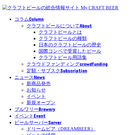
Column
コラム
About
クラフトビールについて
クラフトビールとは
クラフトビールの種類
日本のクラフトビールの歴史
国際コンペで受賞したビール
クラフトビール用語集
crowdfunding
クラウドファンディング
Subscription
定額・サブスク
News
ニュース
新商品発売
お知らせ
イベント
新規オープン
Brewery
ブルワリー
Event
イベント
Server
ビールサーバー
ドリームビア（DREAMBEER）