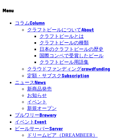
Menu
Column
コラム
About
クラフトビールについて
クラフトビールとは
クラフトビールの種類
日本のクラフトビールの歴史
国際コンペで受賞したビール
クラフトビール用語集
crowdfunding
クラウドファンディング
Subscription
定額・サブスク
News
ニュース
新商品発売
お知らせ
イベント
新規オープン
Brewery
ブルワリー
Event
イベント
Server
ビールサーバー
ドリームビア（DREAMBEER）