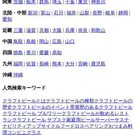
関東
茨城
|
栃木
|
群馬
|
埼玉
|
千葉
|
東京
|
神奈川
北陸・中部
新潟
|
富山
|
石川
|
福井
|
山梨
|
長野
|
岐阜
|
静岡
|
愛知
近畿
三重
|
滋賀
|
京都
|
大阪
|
兵庫
|
奈良
|
和歌山
中国
鳥取
|
島根
|
岡山
|
広島
|
山口
四国
徳島
|
香川
|
愛媛
|
高知
九州
福岡
|
佐賀
|
長崎
|
熊本
|
大分
|
宮崎
|
鹿児島
沖縄
沖縄
人気検索キーワード
クラフトビールとは
クラフトビールの種類
クラフトビールの
歴史
クラフトビールのイベント
受賞歴のあるクラフトビール
クラフトビール ブルワリー
クラフトビールが飲めるレスト
ラン
クラフトビール サブスク
家庭用ビールサーバー
サステ
ナビリティ
アップサイクル
フードロス
ペアリング
おつまみ
料
理
コンビニ
グラス