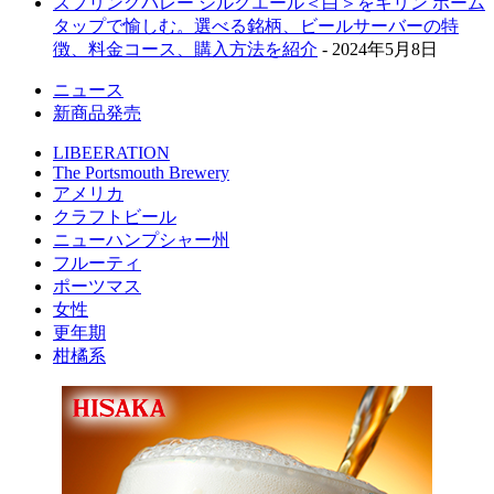
スプリングバレー シルクエール＜白＞をキリン ホーム
タップで愉しむ。選べる銘柄、ビールサーバーの特
徴、料金コース、購入方法を紹介
- 2024年5月8日
ニュース
新商品発売
LIBEERATION
The Portsmouth Brewery
アメリカ
クラフトビール
ニューハンプシャー州
フルーティ
ポーツマス
女性
更年期
柑橘系