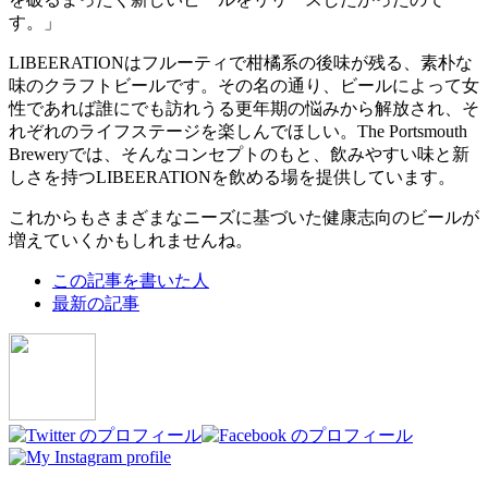
す。」
LIBEERATIONはフルーティで柑橘系の後味が残る、素朴な
味のクラフトビールです。その名の通り、ビールによって女
性であれば誰にでも訪れうる更年期の悩みから解放され、そ
れぞれのライフステージを楽しんでほしい。The Portsmouth
Breweryでは、そんなコンセプトのもと、飲みやすい味と新
しさを持つLIBEERATIONを飲める場を提供しています。
これからもさまざまなニーズに基づいた健康志向のビールが
増えていくかもしれませんね。
The
この記事を書いた人
following
最新の記事
two
tabs
change
content
below.