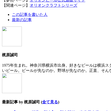
【参照ページ】
オリオンビール公式通販サイト
【関連ページ】
オリオンクラフトシリーズ
The
この記事を書いた人
following
最新の記事
two
tabs
change
content
below.
梶原誠司
1975年生まれ。神奈川県横浜市出身。好きなビールは横浜
いビール。ビールが先なのか。野球が先なのか。正直、そん
最新記事 by 梶原誠司
(
全て見る
)