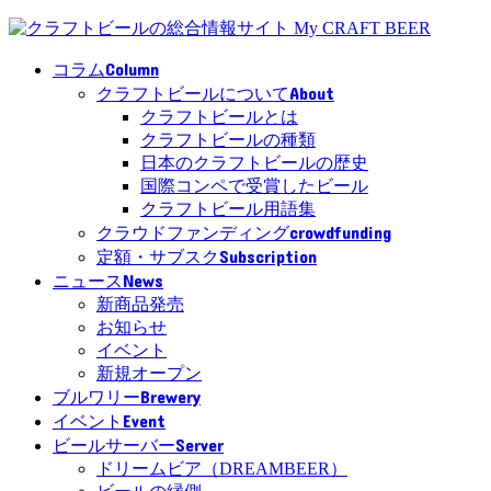
Column
コラム
About
クラフトビールについて
クラフトビールとは
クラフトビールの種類
日本のクラフトビールの歴史
国際コンペで受賞したビール
クラフトビール用語集
crowdfunding
クラウドファンディング
Subscription
定額・サブスク
News
ニュース
新商品発売
お知らせ
イベント
新規オープン
Brewery
ブルワリー
Event
イベント
Server
ビールサーバー
ドリームビア（DREAMBEER）