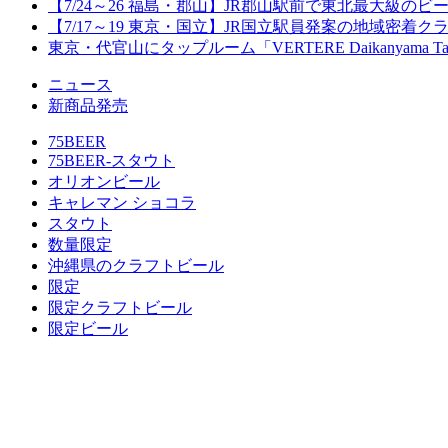
【7/24～26 福島・郡山】JR郡山駅前で東北最大級のビール
【7/17～19 東京・国立】JR国立駅員発案の地域密着
東京・代官山にタップルーム「VERTERE Daikanyama T
ニュース
新商品発売
75BEER
75BEER-スタウト
オリオンビール
キャレマン ショコラ
スタウト
数量限定
沖縄県のクラフトビール
限定
限定クラフトビール
限定ビール