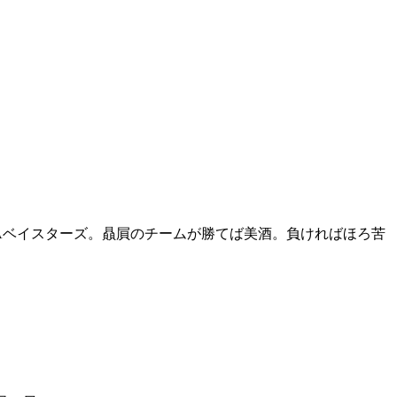
NAベイスターズ。贔屓のチームが勝てば美酒。負ければほろ苦
。