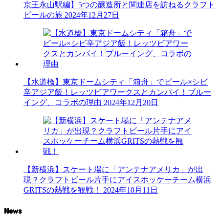
京王永山駅編】5つの醸造所と関連店を訪ねるクラフト
ビールの旅
2024年12月27日
【水道橋】東京ドームシティ「箱舟」でビール×シビ
辛アジア飯！レッツビアワークスとカンパイ！ブルー
イング、コラボの理由
2024年12月20日
【新横浜】スケート場に「アンテナアメリカ」が出
現？クラフトビール片手にアイスホッケーチーム横浜
GRITSの熱戦を観戦！
2024年10月11日
News