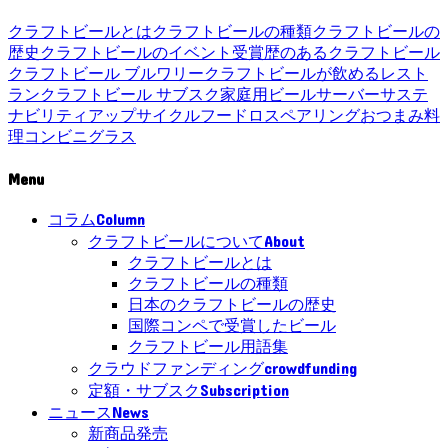
クラフトビールとは
クラフトビールの種類
クラフトビールの
歴史
クラフトビールのイベント
受賞歴のあるクラフトビール
クラフトビール ブルワリー
クラフトビールが飲めるレスト
ラン
クラフトビール サブスク
家庭用ビールサーバー
サステ
ナビリティ
アップサイクル
フードロス
ペアリング
おつまみ
料
理
コンビニ
グラス
Menu
Column
コラム
About
クラフトビールについて
クラフトビールとは
クラフトビールの種類
日本のクラフトビールの歴史
国際コンペで受賞したビール
クラフトビール用語集
crowdfunding
クラウドファンディング
Subscription
定額・サブスク
News
ニュース
新商品発売