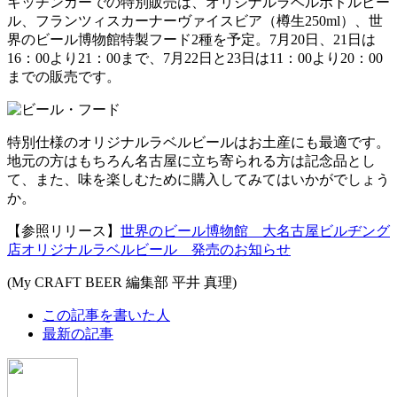
キッチンカーでの特別販売は、オリジナルラベルボトルビー
ル、フランツィスカーナーヴァイスビア（樽生250ml）、世
界のビール博物館特製フード2種を予定。7月20日、21日は
16：00より21：00まで、7月22日と23日は11：00より20：00
までの販売です。
特別仕様のオリジナルラベルビールはお土産にも最適です。
地元の方はもちろん名古屋に立ち寄られる方は記念品とし
て、また、味を楽しむために購入してみてはいかがでしょう
か。
【参照リリース】
世界のビール博物館 大名古屋ビルヂング
店オリジナルラベルビール 発売のお知らせ
(My CRAFT BEER 編集部 平井 真理)
The
この記事を書いた人
following
最新の記事
two
tabs
change
content