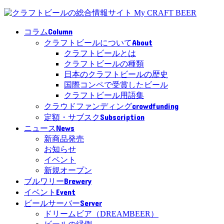
Column
コラム
About
クラフトビールについて
クラフトビールとは
クラフトビールの種類
日本のクラフトビールの歴史
国際コンペで受賞したビール
クラフトビール用語集
crowdfunding
クラウドファンディング
Subscription
定額・サブスク
News
ニュース
新商品発売
お知らせ
イベント
新規オープン
Brewery
ブルワリー
Event
イベント
Server
ビールサーバー
ドリームビア（DREAMBEER）