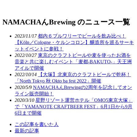
NAMACHAんBrewing のニュース一覧
2023/11/17
都内６ブルワリーでビールを飲み比べ！
【Köln／Cologne・ケルンコロン】醸造所を巡るサーキ
ットイベントに参戦！
2022/10/27
東京のクラフトビールや麦を使ったお酒を
音楽と共に楽しむイベント「麦都-BAKUTO-」天王洲
アイルで開催
2022/10/14
【大塚】北東京のクラフトビールで乾杯！
「North Tokyo 秋 Okto ba fest 2022」開催
2020/5/9
NAMACHAんBrewingの2周年を記念してオン
ライン販売開始！
2020/3/10
星野リゾート運営ホテル「OMO5東京大塚」
で「YAMANOTE CRAFTBEER FEST」6月1日から9月
6日まで開催
The
この記事を書いた人
following
最新の記事
two