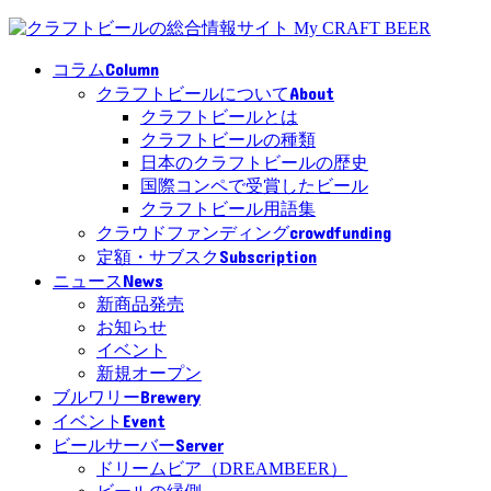
Column
コラム
About
クラフトビールについて
クラフトビールとは
クラフトビールの種類
日本のクラフトビールの歴史
国際コンペで受賞したビール
クラフトビール用語集
crowdfunding
クラウドファンディング
Subscription
定額・サブスク
News
ニュース
新商品発売
お知らせ
イベント
新規オープン
Brewery
ブルワリー
Event
イベント
Server
ビールサーバー
ドリームビア（DREAMBEER）