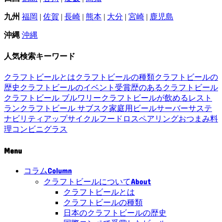
九州
福岡
|
佐賀
|
長崎
|
熊本
|
大分
|
宮崎
|
鹿児島
沖縄
沖縄
人気検索キーワード
クラフトビールとは
クラフトビールの種類
クラフトビールの
歴史
クラフトビールのイベント
受賞歴のあるクラフトビール
クラフトビール ブルワリー
クラフトビールが飲めるレスト
ラン
クラフトビール サブスク
家庭用ビールサーバー
サステ
ナビリティ
アップサイクル
フードロス
ペアリング
おつまみ
料
理
コンビニ
グラス
Menu
Column
コラム
About
クラフトビールについて
クラフトビールとは
クラフトビールの種類
日本のクラフトビールの歴史