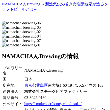
NAMACHAんBrewing ～新進気鋭の若き女性醸造家が造るク
ラフトビールとは～
NAMACHAんBrewingの情報
ブルワリー
NAMACHAんBrewing
名
国
日本
所在地
東京都
豊島区
南大塚1-60-19 パルムハウス 103
運営法人
株式会社スモークビアファクトリー
電話番号
03-3942-0180
公式サイト
https://smokebeerfactory.com/otsuka/
なまちゃんの特別なラオホ、スモークIPA、な