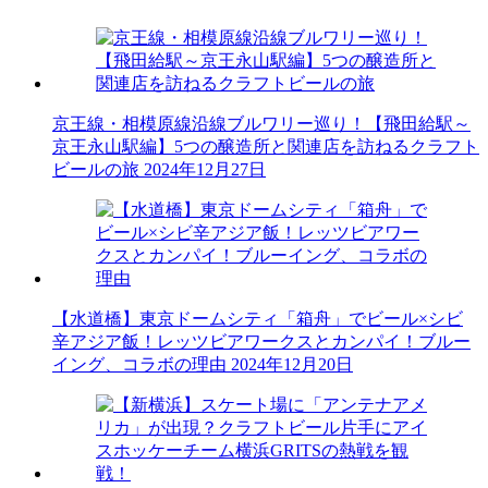
京王線・相模原線沿線ブルワリー巡り！【飛田給駅～
京王永山駅編】5つの醸造所と関連店を訪ねるクラフト
ビールの旅
2024年12月27日
【水道橋】東京ドームシティ「箱舟」でビール×シビ
辛アジア飯！レッツビアワークスとカンパイ！ブルー
イング、コラボの理由
2024年12月20日