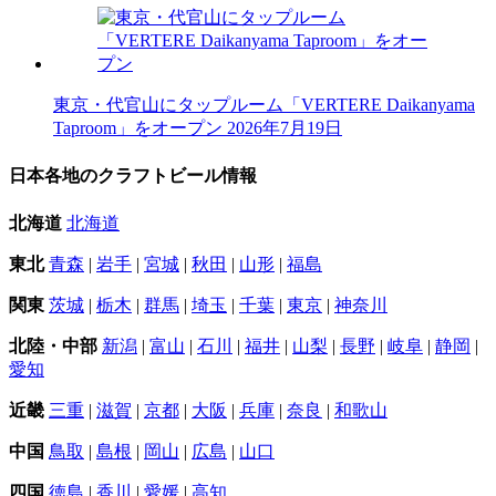
東京・代官山にタップルーム「VERTERE Daikanyama
Taproom」をオープン
2026年7月19日
日本各地のクラフトビール情報
北海道
北海道
東北
青森
|
岩手
|
宮城
|
秋田
|
山形
|
福島
関東
茨城
|
栃木
|
群馬
|
埼玉
|
千葉
|
東京
|
神奈川
北陸・中部
新潟
|
富山
|
石川
|
福井
|
山梨
|
長野
|
岐阜
|
静岡
|
愛知
近畿
三重
|
滋賀
|
京都
|
大阪
|
兵庫
|
奈良
|
和歌山
中国
鳥取
|
島根
|
岡山
|
広島
|
山口
四国
徳島
|
香川
|
愛媛
|
高知