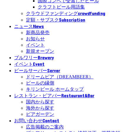
国際コンペで受賞したビール
クラフトビール用語集
crowdfunding
クラウドファンディング
Subscription
定額・サブスク
News
ニュース
新商品発売
お知らせ
イベント
新規オープン
Brewery
ブルワリー
Event
イベント
Server
ビールサーバー
ドリームビア（DREAMBEER）
ビールの縁側
キリンビール ホームタップ
Restaurant&Bar
レストラン・ビアバー
国内から探す
海外から探す
ビアガーデン
Contact
お問い合わせ
広告掲載のご案内