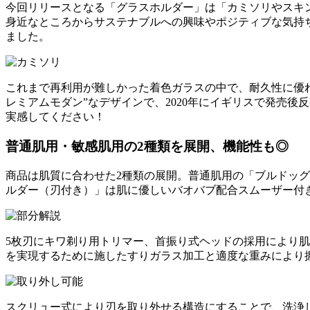
今回リリースとなる「グラスホルダー」は「カミソリやスキ
身近なところからサステナブルへの興味やポジティブな気持
ました。
これまで再利用が難しかった着色ガラスの中で、耐久性に優れ
レミアムモダン”なデザインで、2020年にイギリスで発売
実感してください！
普通肌用・敏感肌用の2種類を展開、機能性も◎
商品は肌質に合わせた2種類の展開。普通肌用の「ブルドッグ
ルダー（刃付き）」は肌に優しいバオバブ配合スムーザー付
5枚刃にキワ剃り用トリマー、首振り式ヘッドの採用により
を実現するために施したすりガラス加工と適度な重みにより
スクリュー式により刃を取り外せる構造にすることで、洗浄