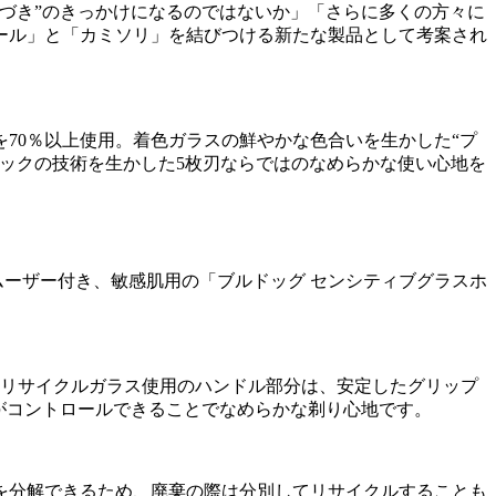
づき”のきっかけになるのではないか」「さらに多くの方々に
ール」と「カミソリ」を結びつける新たな製品として考案され
70％以上使用。着色ガラスの鮮やかな色合いを生かした“プ
シックの技術を生かした5枚刃ならではのなめらかな使い心地を
ムーザー付き、敏感肌用の「ブルドッグ センシティブグラスホ
、リサイクルガラス使用のハンドル部分は、安定したグリップ
がコントロールできることでなめらかな剃り心地です。
を分解できるため、廃棄の際は分別してリサイクルすることも