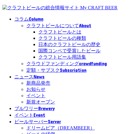
Column
コラム
About
クラフトビールについて
クラフトビールとは
クラフトビールの種類
日本のクラフトビールの歴史
国際コンペで受賞したビール
クラフトビール用語集
crowdfunding
クラウドファンディング
Subscription
定額・サブスク
News
ニュース
新商品発売
お知らせ
イベント
新規オープン
Brewery
ブルワリー
Event
イベント
Server
ビールサーバー
ドリームビア（DREAMBEER）