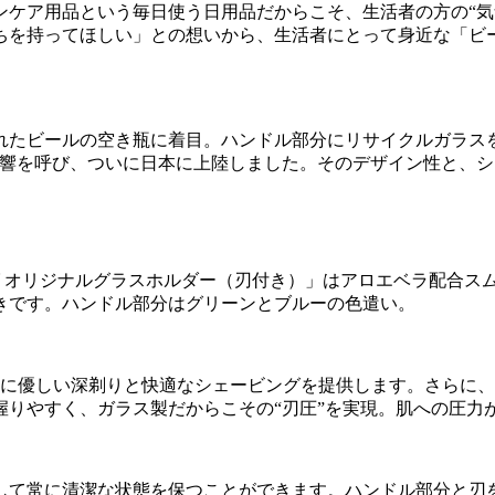
ンケア用品という毎日使う日用品だからこそ、生活者の方の“気
ちを持ってほしい」との想いから、生活者にとって身近な「ビ
たビールの空き瓶に着目。ハンドル部分にリサイクルガラスを
後反響を呼び、ついに日本に上陸しました。そのデザイン性と、
 オリジナルグラスホルダー（刃付き）」はアロエベラ配合ス
きです。ハンドル部分はグリーンとブルーの色遣い。
肌に優しい深剃りと快適なシェービングを提供します。さらに
握りやすく、ガラス製だからこその“刃圧”を実現。肌への圧力
して常に清潔な状態を保つことができます。ハンドル部分と刃