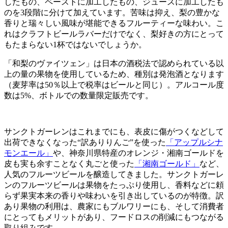
したもの、ペーストに加工したもの、ジュースに加工したも
のを3段階に分けて加えています。苦味は抑え、梨の豊かな
香りと瑞々しい風味が堪能できるフルーティーな味わい。こ
れはクラフトビールラバーだけでなく、梨好きの方にとって
もたまらない1杯ではないでしょうか。
「和梨のヴァイツェン」は日本の酒税法で認められている以
上の量の果物を使用しているため、種別は発泡酒となります
（麦芽率は50％以上で税率はビールと同じ）。アルコール度
数は5%、ボトルでの数量限定販売です。
サンクトガーレンはこれまでにも、表皮に傷がつくなどして
出荷できなくなった“訳ありりんご”を使った
「アップルシナ
モンエール」
や、神奈川県特産のオレンジ・湘南ゴールドを
皮も実も余すことなく丸ごと使った
「湘南ゴールド」
など、
人気のフルーツビールを醸造してきました。サンクトガーレ
ンのフルーツビールは果物をたっぷり使用し、香料などに頼
らず果実本来の香りや味わいを引き出しているのが特徴。訳
あり果物の利用は、農家にもブルワリーにも、そして消費者
にとってもメリットがあり、フードロスの削減にもつながる
取り組みです。