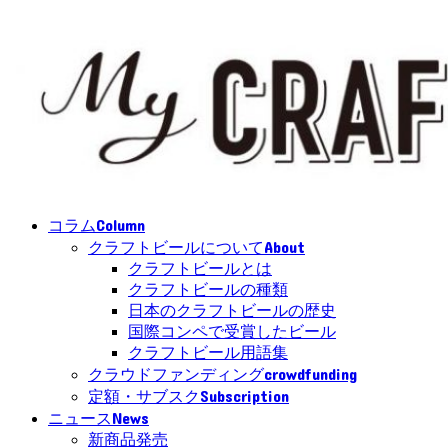
Column
コラム
About
クラフトビールについて
クラフトビールとは
クラフトビールの種類
日本のクラフトビールの歴史
国際コンペで受賞したビール
クラフトビール用語集
crowdfunding
クラウドファンディング
Subscription
定額・サブスク
News
ニュース
新商品発売