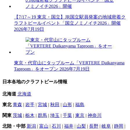
【7/17～19 東京・国立】JR国立駅員発案の地域密着ク
ラフトビールイベント「国立ノミノイチ2026」開催
2026年7月19日
東京・代官山にタップルーム「VERTERE Daikanyama
Taproom」をオープン
2026年7月19日
日本各地のクラフトビール情報
北海道
北海道
東北
青森
|
岩手
|
宮城
|
秋田
|
山形
|
福島
関東
茨城
|
栃木
|
群馬
|
埼玉
|
千葉
|
東京
|
神奈川
北陸・中部
新潟
|
富山
|
石川
|
福井
|
山梨
|
長野
|
岐阜
|
静岡
|