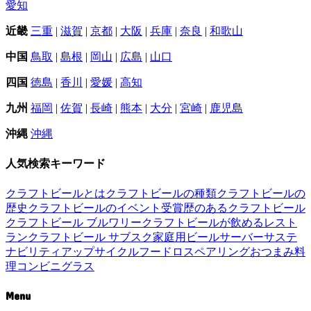
愛知
近畿
三重
|
滋賀
|
京都
|
大阪
|
兵庫
|
奈良
|
和歌山
中国
鳥取
|
島根
|
岡山
|
広島
|
山口
四国
徳島
|
香川
|
愛媛
|
高知
九州
福岡
|
佐賀
|
長崎
|
熊本
|
大分
|
宮崎
|
鹿児島
沖縄
沖縄
人気検索キーワード
クラフトビールとは
クラフトビールの種類
クラフトビールの
歴史
クラフトビールのイベント
受賞歴のあるクラフトビール
クラフトビール ブルワリー
クラフトビールが飲めるレスト
ラン
クラフトビール サブスク
家庭用ビールサーバー
サステ
ナビリティ
アップサイクル
フードロス
ペアリング
おつまみ
料
理
コンビニ
グラス
Menu