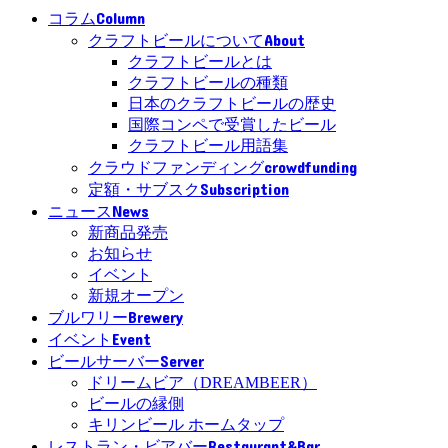
Column
コラム
About
クラフトビールについて
クラフトビールとは
クラフトビールの種類
日本のクラフトビールの歴史
国際コンペで受賞したビール
クラフトビール用語集
crowdfunding
クラウドファンディング
Subscription
定額・サブスク
News
ニュース
新商品発売
お知らせ
イベント
新規オープン
Brewery
ブルワリー
Event
イベント
Server
ビールサーバー
ドリームビア（DREAMBEER）
ビールの縁側
キリンビール ホームタップ
Restaurant&Bar
レストラン・ビアバー