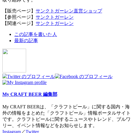
【販売ページ】
サンクトガーレン直営ショップ
【参照ページ】
サンクトガーレン
【関連ページ】
サンクトガーレン
The
この記事を書いた人
following
最新の記事
two
tabs
change
content
below.
My CRAFT BEER 編集部
My CRAFT BEERは、「クラフトビール」に関する国内・海
外の情報をまとめた「クラフトビール」情報ポータルサイト
です。クラフトビールに関するニュースやトレンド、ブルワ
リー、イベント情報などをお知らせします。
Instagram
／
Twitter