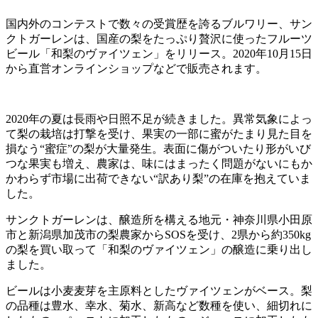
国内外のコンテストで数々の受賞歴を誇るブルワリー、サン
クトガーレンは、国産の梨をたっぷり贅沢に使ったフルーツ
ビール「和梨のヴァイツェン」をリリース。2020年10月15日
から直営オンラインショップなどで販売されます。
2020年の夏は長雨や日照不足が続きました。異常気象によっ
て梨の栽培は打撃を受け、果実の一部に蜜がたまり見た目を
損なう“蜜症”の梨が大量発生。表面に傷がついたり形がいび
つな果実も増え、農家は、味にはまったく問題がないにもか
かわらず市場に出荷できない“訳あり梨”の在庫を抱えていま
した。
サンクトガーレンは、醸造所を構える地元・神奈川県小田原
市と新潟県加茂市の梨農家からSOSを受け、2県から約350kg
の梨を買い取って「和梨のヴァイツェン」の醸造に乗り出し
ました。
ビールは小麦麦芽を主原料としたヴァイツェンがベース。梨
の品種は豊水、幸水、菊水、新高など数種を使い、細切れに