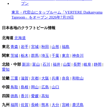
東京・代官山にタップルーム「VERTERE Daikanyama
Taproom」をオープン
2026年7月19日
日本各地のクラフトビール情報
北海道
北海道
東北
青森
|
岩手
|
宮城
|
秋田
|
山形
|
福島
関東
茨城
|
栃木
|
群馬
|
埼玉
|
千葉
|
東京
|
神奈川
北陸・中部
新潟
|
富山
|
石川
|
福井
|
山梨
|
長野
|
岐阜
|
静岡
|
愛知
近畿
三重
|
滋賀
|
京都
|
大阪
|
兵庫
|
奈良
|
和歌山
中国
鳥取
|
島根
|
岡山
|
広島
|
山口
四国
徳島
|
香川
|
愛媛
|
高知
九州
福岡
|
佐賀
|
長崎
|
熊本
|
大分
|
宮崎
|
鹿児島