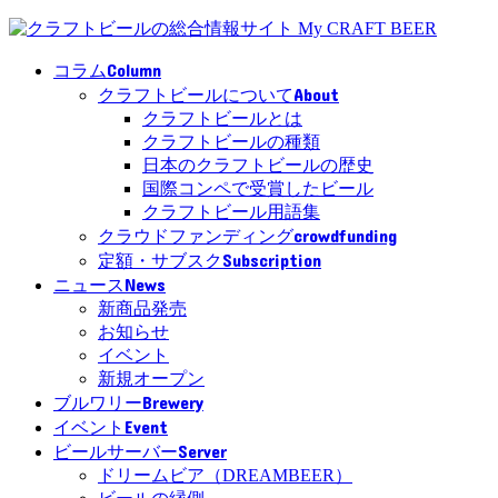
Column
コラム
About
クラフトビールについて
クラフトビールとは
クラフトビールの種類
日本のクラフトビールの歴史
国際コンペで受賞したビール
クラフトビール用語集
crowdfunding
クラウドファンディング
Subscription
定額・サブスク
News
ニュース
新商品発売
お知らせ
イベント
新規オープン
Brewery
ブルワリー
Event
イベント
Server
ビールサーバー
ドリームビア（DREAMBEER）