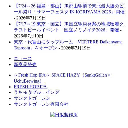
【7/24～26 福島・郡山】JR郡山駅前で東北最大級のビ
ール祭り「サマーフェスタ IN KORIYAMA 2026」開催
- 2026年7月19日
【7/17～19 東京・国立】JR国立駅員発案の地域密着ク
ラフトビールイベント「国立ノミノイチ2026」開催
-
2026年7月19日
東京・代官山にタップルーム「VERTERE Daikanyama
Taproom」をオープン
- 2026年7月19日
ニュース
新商品発売
～Fresh Hop IPA～ SPACE HAZY（SanktGallen ×
UchuBrewing）
FRESH HOP IPA
うちゅうブルーイング
サンクトガーレン
サンクトガーレン有限会社