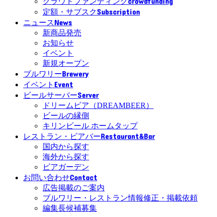
crowdfunding
クラウドファンディング
Subscription
定額・サブスク
News
ニュース
新商品発売
お知らせ
イベント
新規オープン
Brewery
ブルワリー
Event
イベント
Server
ビールサーバー
ドリームビア（DREAMBEER）
ビールの縁側
キリンビール ホームタップ
Restaurant&Bar
レストラン・ビアバー
国内から探す
海外から探す
ビアガーデン
Contact
お問い合わせ
広告掲載のご案内
ブルワリー・レストラン情報修正・掲載依頼
編集長候補募集