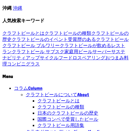
沖縄
沖縄
人気検索キーワード
クラフトビールとは
クラフトビールの種類
クラフトビールの
歴史
クラフトビールのイベント
受賞歴のあるクラフトビール
クラフトビール ブルワリー
クラフトビールが飲めるレスト
ラン
クラフトビール サブスク
家庭用ビールサーバー
サステ
ナビリティ
アップサイクル
フードロス
ペアリング
おつまみ
料
理
コンビニ
グラス
Menu
Column
コラム
About
クラフトビールについて
クラフトビールとは
クラフトビールの種類
日本のクラフトビールの歴史
国際コンペで受賞したビール
クラフトビール用語集