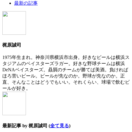
following
最新の記事
two
tabs
change
content
below.
梶原誠司
1975年生まれ。神奈川県横浜市出身。好きなビールは横浜ス
タジアムのベイスターズラガー。好きな野球チームは横浜
DeNAベイスターズ。贔屓のチームが勝てば美酒。負ければ
ほろ苦いビール。ビールが先なのか。野球が先なのか。正
直、そんなことはどうでもいい。それくらい、球場で飲むビ
ールが好き。
最新記事 by 梶原誠司
(
全て見る
)