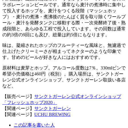
ラボレーションビールです。通常なら麦汁の煮沸時に集中し
て投入するホップを、麦汁をつくる段階（マッシュホッ
プ）・麦汁の煮沸・煮沸後のたんぱく質を取り除くワールプ
ール・麦汁を発酵タンクに移動する際・一次発酵終了後・熟
成段階と、あらゆる工程で投入しています。その回数は通常
の約3倍の9回にも及び、総量は約5倍にもなります。
味は、凝縮されたホップのフルーティーな風味と、無濾過で
仕上げたクリーミーさが相まってネクターのような印象で
す。甘めのビールが好きな人にはおすすめです。
原材料は麦芽とホップ。アルコール度数は7％。330mlビンで
希望小売価格は460円（税別）。購入場所は、サンクトガー
レン公式オンラインショップ、サンクトガーレン取扱い各店
など。
【販売ページ】
サンクトガーレン公式オンラインショップ
「フレッシュホップ2020」
【関連ページ】
サンクトガーレン
【関連ページ】
UCHU BREWING
The
この記事を書いた人