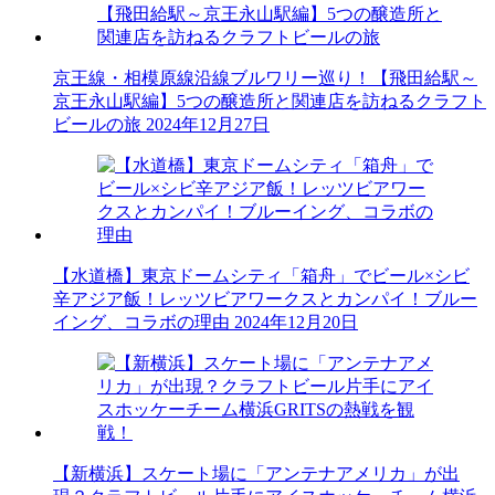
京王線・相模原線沿線ブルワリー巡り！【飛田給駅～
京王永山駅編】5つの醸造所と関連店を訪ねるクラフト
ビールの旅
2024年12月27日
【水道橋】東京ドームシティ「箱舟」でビール×シビ
辛アジア飯！レッツビアワークスとカンパイ！ブルー
イング、コラボの理由
2024年12月20日
【新横浜】スケート場に「アンテナアメリカ」が出