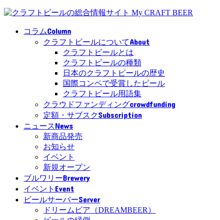
Column
コラム
About
クラフトビールについて
クラフトビールとは
クラフトビールの種類
日本のクラフトビールの歴史
国際コンペで受賞したビール
クラフトビール用語集
crowdfunding
クラウドファンディング
Subscription
定額・サブスク
News
ニュース
新商品発売
お知らせ
イベント
新規オープン
Brewery
ブルワリー
Event
イベント
Server
ビールサーバー
ドリームビア（DREAMBEER）