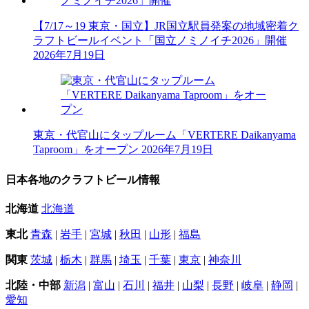
【7/17～19 東京・国立】JR国立駅員発案の地域密着ク
ラフトビールイベント「国立ノミノイチ2026」開催
2026年7月19日
東京・代官山にタップルーム「VERTERE Daikanyama
Taproom」をオープン
2026年7月19日
日本各地のクラフトビール情報
北海道
北海道
東北
青森
|
岩手
|
宮城
|
秋田
|
山形
|
福島
関東
茨城
|
栃木
|
群馬
|
埼玉
|
千葉
|
東京
|
神奈川
北陸・中部
新潟
|
富山
|
石川
|
福井
|
山梨
|
長野
|
岐阜
|
静岡
|
愛知