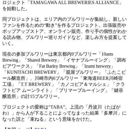
ロジェクト「TAMAGAWA ALL BREWERIES ALLIANCE」
を始動した。
同プロジェクトは、エリア内のブルワリーが集結し、新しい
ファンを作るための“動き”を作るプロジェクト。出張販売や
ポップアップストア、オンライン販売、作り手の個性がわか
る読み物、ブルワリー巡りガイドなど、楽しみ方を提案して
いく。
現在の参加ブルワリーは東京都内9ブルワリー「10ants
Brewing」「Shared Brewery」「イサナブルーイング」「調布
ビアワークス」「Fat Barley Brewing」「Izumi brewery」
「KUNITACHI BREWERY」「籠屋ブルワリー」「ふたこビ
ール醸造所」、川崎市内6ブルワリー「東海道BEER川崎宿
工場」「T.T BREWERY」「カノコビア＆マルシェ」「クラ
フトビア ムーンライト」「ブリマーブルーイング」「鍵谷
醸造所」の計15ブルワリー。
プロジェクトの愛称は“TABA”。上流の「丹波川（たばが
わ）」から人が下ることによってなまった結果「多摩川」に
なった説と「束ねる」という意味をかけた。