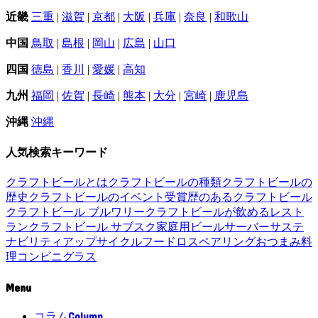
近畿
三重
|
滋賀
|
京都
|
大阪
|
兵庫
|
奈良
|
和歌山
中国
鳥取
|
島根
|
岡山
|
広島
|
山口
四国
徳島
|
香川
|
愛媛
|
高知
九州
福岡
|
佐賀
|
長崎
|
熊本
|
大分
|
宮崎
|
鹿児島
沖縄
沖縄
人気検索キーワード
クラフトビールとは
クラフトビールの種類
クラフトビールの
歴史
クラフトビールのイベント
受賞歴のあるクラフトビール
クラフトビール ブルワリー
クラフトビールが飲めるレスト
ラン
クラフトビール サブスク
家庭用ビールサーバー
サステ
ナビリティ
アップサイクル
フードロス
ペアリング
おつまみ
料
理
コンビニ
グラス
Menu
Column
コラム