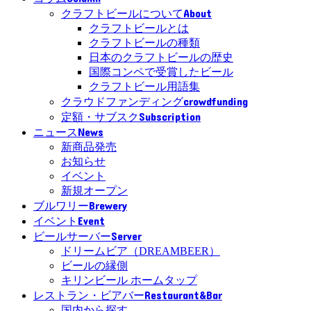
About
クラフトビールについて
クラフトビールとは
クラフトビールの種類
日本のクラフトビールの歴史
国際コンペで受賞したビール
クラフトビール用語集
crowdfunding
クラウドファンディング
Subscription
定額・サブスク
News
ニュース
新商品発売
お知らせ
イベント
新規オープン
Brewery
ブルワリー
Event
イベント
Server
ビールサーバー
ドリームビア（DREAMBEER）
ビールの縁側
キリンビール ホームタップ
Restaurant&Bar
レストラン・ビアバー
国内から探す