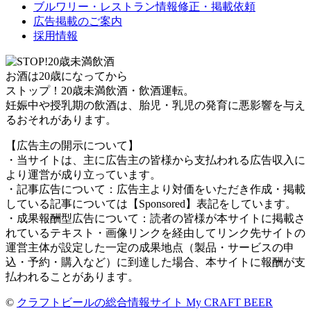
ブルワリー・レストラン情報修正・掲載依頼
広告掲載のご案内
採用情報
お酒は20歳になってから
ストップ！20歳未満飲酒・飲酒運転。
妊娠中や授乳期の飲酒は、胎児・乳児の発育に悪影響を与え
るおそれがあります。
【広告主の開示について】
・当サイトは、主に広告主の皆様から支払われる広告収入に
より運営が成り立っています。
・記事広告について：広告主より対価をいただき作成・掲載
している記事については【Sponsored】表記をしています。
・成果報酬型広告について：読者の皆様が本サイトに掲載さ
れているテキスト・画像リンクを経由してリンク先サイトの
運営主体が設定した一定の成果地点（製品・サービスの申
込・予約・購入など）に到達した場合、本サイトに報酬が支
払われることがあります。
©
クラフトビールの総合情報サイト My CRAFT BEER