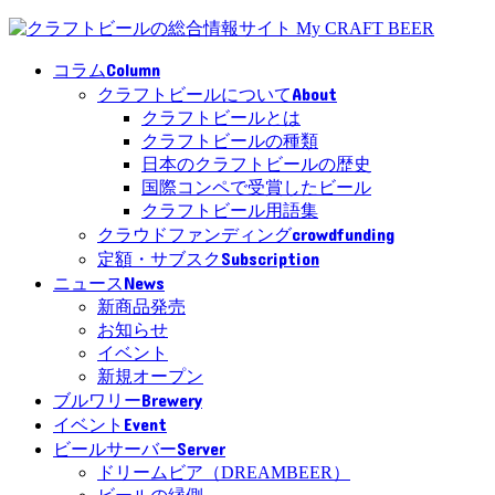
Column
コラム
About
クラフトビールについて
クラフトビールとは
クラフトビールの種類
日本のクラフトビールの歴史
国際コンペで受賞したビール
クラフトビール用語集
crowdfunding
クラウドファンディング
Subscription
定額・サブスク
News
ニュース
新商品発売
お知らせ
イベント
新規オープン
Brewery
ブルワリー
Event
イベント
Server
ビールサーバー
ドリームビア（DREAMBEER）