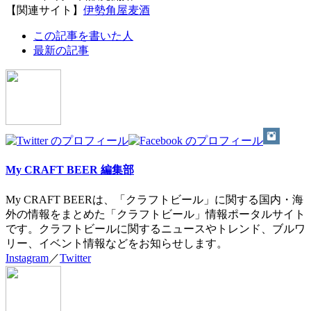
【関連サイト】
伊勢角屋麦酒
The
この記事を書いた人
following
最新の記事
two
tabs
change
content
below.
My CRAFT BEER 編集部
My CRAFT BEERは、「クラフトビール」に関する国内・海
外の情報をまとめた「クラフトビール」情報ポータルサイト
です。クラフトビールに関するニュースやトレンド、ブルワ
リー、イベント情報などをお知らせします。
Instagram
／
Twitter