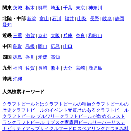
関東
茨城
|
栃木
|
群馬
|
埼玉
|
千葉
|
東京
|
神奈川
北陸・中部
新潟
|
富山
|
石川
|
福井
|
山梨
|
長野
|
岐阜
|
静岡
|
愛知
近畿
三重
|
滋賀
|
京都
|
大阪
|
兵庫
|
奈良
|
和歌山
中国
鳥取
|
島根
|
岡山
|
広島
|
山口
四国
徳島
|
香川
|
愛媛
|
高知
九州
福岡
|
佐賀
|
長崎
|
熊本
|
大分
|
宮崎
|
鹿児島
沖縄
沖縄
人気検索キーワード
クラフトビールとは
クラフトビールの種類
クラフトビールの
歴史
クラフトビールのイベント
受賞歴のあるクラフトビール
クラフトビール ブルワリー
クラフトビールが飲めるレスト
ラン
クラフトビール サブスク
家庭用ビールサーバー
サステ
ナビリティ
アップサイクル
フードロス
ペアリング
おつまみ
料