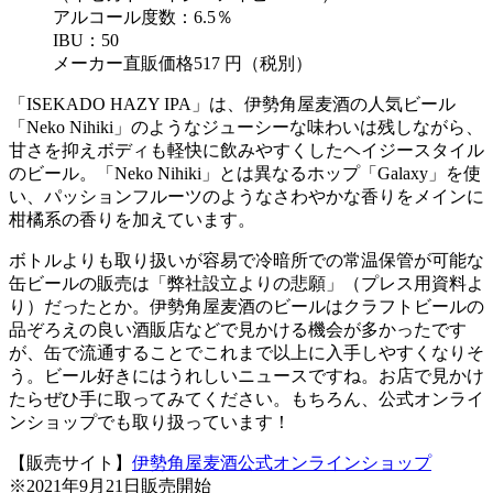
アルコール度数：6.5％
IBU：50
メーカー直販価格517 円（税別）
「ISEKADO HAZY IPA」は、伊勢角屋麦酒の人気ビール
「Neko Nihiki」のようなジューシーな味わいは残しながら、
甘さを抑えボディも軽快に飲みやすくしたヘイジースタイル
のビール。「Neko Nihiki」とは異なるホップ「Galaxy」を使
い、パッションフルーツのようなさわやかな香りをメインに
柑橘系の香りを加えています。
ボトルよりも取り扱いが容易で冷暗所での常温保管が可能な
缶ビールの販売は「弊社設立よりの悲願」（プレス用資料よ
り）だったとか。伊勢角屋麦酒のビールはクラフトビールの
品ぞろえの良い酒販店などで見かける機会が多かったです
が、缶で流通することでこれまで以上に入手しやすくなりそ
う。ビール好きにはうれしいニュースですね。お店で見かけ
たらぜひ手に取ってみてください。もちろん、公式オンライ
ンショップでも取り扱っています！
【販売サイト】
伊勢角屋麦酒公式オンラインショップ
※2021年9月21日販売開始