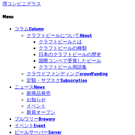
理
コンビニ
グラス
Menu
Column
コラム
About
クラフトビールについて
クラフトビールとは
クラフトビールの種類
日本のクラフトビールの歴史
国際コンペで受賞したビール
クラフトビール用語集
crowdfunding
クラウドファンディング
Subscription
定額・サブスク
News
ニュース
新商品発売
お知らせ
イベント
新規オープン
Brewery
ブルワリー
Event
イベント
Server
ビールサーバー