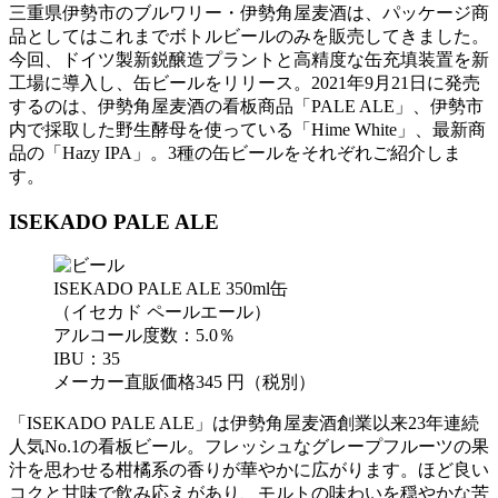
三重県伊勢市のブルワリー・伊勢角屋麦酒は、パッケージ商
品としてはこれまでボトルビールのみを販売してきました。
今回、ドイツ製新鋭醸造プラントと高精度な缶充填装置を新
工場に導入し、缶ビールをリリース。2021年9月21日に発売
するのは、伊勢角屋麦酒の看板商品「PALE ALE」、伊勢市
内で採取した野生酵母を使っている「Hime White」、最新商
品の「Hazy IPA」。3種の缶ビールをそれぞれご紹介しま
す。
ISEKADO PALE ALE
ISEKADO PALE ALE 350ml缶
（イセカド ペールエール）
アルコール度数：5.0％
IBU：35
メーカー直販価格345 円（税別）
「ISEKADO PALE ALE」は伊勢角屋麦酒創業以来23年連続
人気No.1の看板ビール。フレッシュなグレープフルーツの果
汁を思わせる柑橘系の香りが華やかに広がります。ほど良い
コクと甘味で飲み応えがあり、モルトの味わいを穏やかな苦