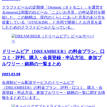
クラフトビールの定期便「Otomoni（オトモニ）」を運営す
るmeuronは和梨の白ビール「こよいお月見」の申込受付を開
始した。この銘柄は、現代のくらしにあった月見のあり方を
提案している「OTSUKIMI.」と共同で開発したお月見を楽
しむためのクラフトビールとなっている。
ビールサーバ
ー
ドリームビア（DREAMBEER）の料金プラン、口
コミ・評判、購入・会員登録・申込方法、参加ブ
ルワリー・銘柄の一覧まとめ
2023.03.08
会員制ビール配送サービスのドリームビア
（DREAMBEER）の料金プラン、評判・口コミ、購入・会
員登録・申込方法、参加ブルワリー・銘柄の一覧に関する情
報をまとめています。