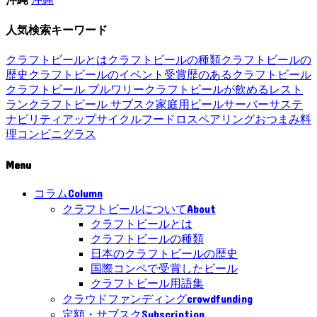
人気検索キーワード
クラフトビールとは
クラフトビールの種類
クラフトビールの
歴史
クラフトビールのイベント
受賞歴のあるクラフトビール
クラフトビール ブルワリー
クラフトビールが飲めるレスト
ラン
クラフトビール サブスク
家庭用ビールサーバー
サステ
ナビリティ
アップサイクル
フードロス
ペアリング
おつまみ
料
理
コンビニ
グラス
Menu
Column
コラム
About
クラフトビールについて
クラフトビールとは
クラフトビールの種類
日本のクラフトビールの歴史
国際コンペで受賞したビール
クラフトビール用語集
crowdfunding
クラウドファンディング
Subscription
定額・サブスク