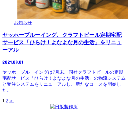
お知らせ
ヤッホーブルーイング、クラフトビール定期宅配
サービス「ひらけ！よなよな月の生活」をリニュ
ーアル
2021.09.01
ヤッホーブルーイングは7月末、同社クラフトビールの定期
宅配サービス「ひらけ！よなよな月の生活」の物流システム
と受注システムをリニューアルし、新たなコースを開始し
た。
1
2
＞