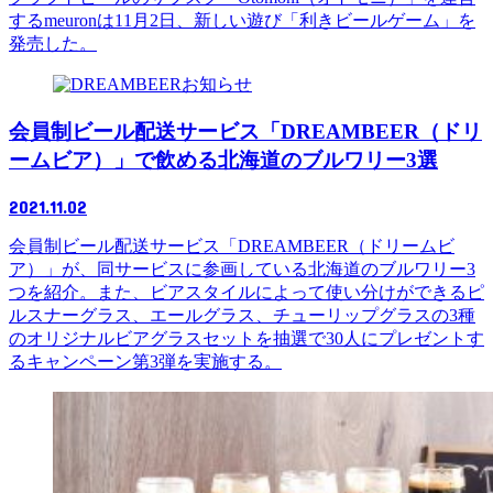
するmeuronは11月2日、新しい遊び「利きビールゲーム」を
発売した。
お知らせ
会員制ビール配送サービス「DREAMBEER（ドリ
ームビア）」で飲める北海道のブルワリー3選
2021.11.02
会員制ビール配送サービス「DREAMBEER（ドリームビ
ア）」が、同サービスに参画している北海道のブルワリー3
つを紹介。また、ビアスタイルによって使い分けができるピ
ルスナーグラス、エールグラス、チューリップグラスの3種
のオリジナルビアグラスセットを抽選で30人にプレゼントす
るキャンペーン第3弾を実施する。