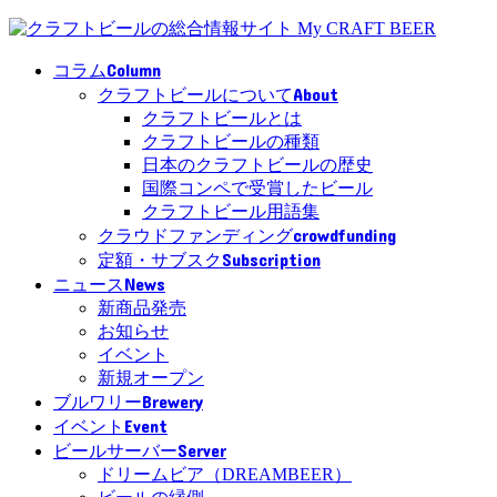
Column
コラム
About
クラフトビールについて
クラフトビールとは
クラフトビールの種類
日本のクラフトビールの歴史
国際コンペで受賞したビール
クラフトビール用語集
crowdfunding
クラウドファンディング
Subscription
定額・サブスク
News
ニュース
新商品発売
お知らせ
イベント
新規オープン
Brewery
ブルワリー
Event
イベント
Server
ビールサーバー
ドリームビア（DREAMBEER）