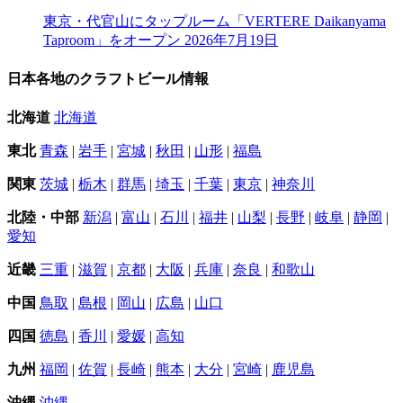
東京・代官山にタップルーム「VERTERE Daikanyama
Taproom」をオープン
2026年7月19日
日本各地のクラフトビール情報
北海道
北海道
東北
青森
|
岩手
|
宮城
|
秋田
|
山形
|
福島
関東
茨城
|
栃木
|
群馬
|
埼玉
|
千葉
|
東京
|
神奈川
北陸・中部
新潟
|
富山
|
石川
|
福井
|
山梨
|
長野
|
岐阜
|
静岡
|
愛知
近畿
三重
|
滋賀
|
京都
|
大阪
|
兵庫
|
奈良
|
和歌山
中国
鳥取
|
島根
|
岡山
|
広島
|
山口
四国
徳島
|
香川
|
愛媛
|
高知
九州
福岡
|
佐賀
|
長崎
|
熊本
|
大分
|
宮崎
|
鹿児島
沖縄
沖縄