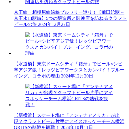
京王線・相模原線沿線ブルワリー巡り！【飛田給駅～
京王永山駅編】5つの醸造所と関連店を訪ねるクラフト
ビールの旅
2024年12月27日
【水道橋】東京ドームシティ「箱舟」でビール×シビ
辛アジア飯！レッツビアワークスとカンパイ！ブルー
イング、コラボの理由
2024年12月20日
【新横浜】スケート場に「アンテナアメリカ」が出
現？クラフトビール片手にアイスホッケーチーム横浜
GRITSの熱戦を観戦！
2024年10月11日