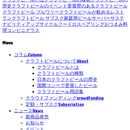
歴史
クラフトビールのイベント
受賞歴のあるクラフトビール
クラフトビール ブルワリー
クラフトビールが飲めるレスト
ラン
クラフトビール サブスク
家庭用ビールサーバー
サステ
ナビリティ
アップサイクル
フードロス
ペアリング
おつまみ
料
理
コンビニ
グラス
Menu
Column
コラム
About
クラフトビールについて
クラフトビールとは
クラフトビールの種類
日本のクラフトビールの歴史
国際コンペで受賞したビール
クラフトビール用語集
crowdfunding
クラウドファンディング
Subscription
定額・サブスク
News
ニュース
新商品発売
お知らせ
イベント