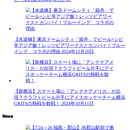
【水道橋】東京ドームシティ「箱舟」でビール×シビ
辛アジア飯！レッツビアワークスとカンパイ！ブルー
イング、コラボの理由
2024年12月20日
【新横浜】スケート場に「アンテナアメリカ」が出
現？クラフトビール片手にアイスホッケーチーム横浜
GRITSの熱戦を観戦！
2024年10月11日
News