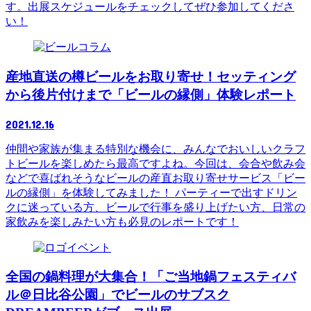
す。出展スケジュールをチェックしてぜひ参加してくださ
い！
コラム
産地直送の樽ビールをお取り寄せ！セッティング
から後片付けまで「ビールの縁側」体験レポート
2021.12.16
仲間や家族が集まる特別な機会に、みんなでおいしいクラフ
トビールを楽しめたら最高ですよね。今回は、会合や飲み会
などで喜ばれそうなビールの産直お取り寄せサービス「ビー
ルの縁側」を体験してみました！ パーティーで出すドリン
クに迷っている方、ビールで行事を盛り上げたい方、日常の
家飲みを楽しみたい方も必見のレポートです！
イベント
全国の鍋料理が大集合！「ご当地鍋フェスティバ
ル＠日比谷公園」でビールのサブスク