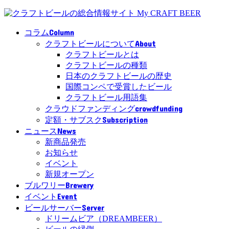
Column
コラム
About
クラフトビールについて
クラフトビールとは
クラフトビールの種類
日本のクラフトビールの歴史
国際コンペで受賞したビール
クラフトビール用語集
crowdfunding
クラウドファンディング
Subscription
定額・サブスク
News
ニュース
新商品発売
お知らせ
イベント
新規オープン
Brewery
ブルワリー
Event
イベント
Server
ビールサーバー
ドリームビア（DREAMBEER）