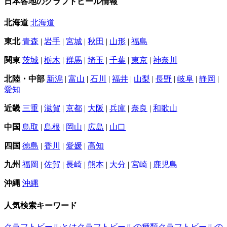
日本各地のクラフトビール情報
北海道
北海道
東北
青森
|
岩手
|
宮城
|
秋田
|
山形
|
福島
関東
茨城
|
栃木
|
群馬
|
埼玉
|
千葉
|
東京
|
神奈川
北陸・中部
新潟
|
富山
|
石川
|
福井
|
山梨
|
長野
|
岐阜
|
静岡
|
愛知
近畿
三重
|
滋賀
|
京都
|
大阪
|
兵庫
|
奈良
|
和歌山
中国
鳥取
|
島根
|
岡山
|
広島
|
山口
四国
徳島
|
香川
|
愛媛
|
高知
九州
福岡
|
佐賀
|
長崎
|
熊本
|
大分
|
宮崎
|
鹿児島
沖縄
沖縄
人気検索キーワード
クラフトビールとは
クラフトビールの種類
クラフトビールの